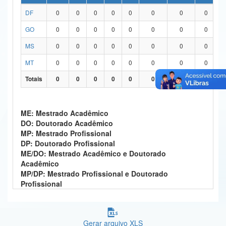
DF
0
0
0
0
0
0
0
0
Ministério da Ciência, Tecnologia, Inovações e Comunicações
GO
0
0
0
0
0
0
0
0
Ministério do Meio Ambiente
MS
0
0
0
0
0
0
0
0
Ministério do Turismo
MT
0
0
0
0
0
0
0
0
Ministério do Desenvolvimento Regional
Totais
0
0
0
0
0
0
0
0
Controladoria-Geral da União
ME: Mestrado Acadêmico
Ministério da Mulher, da Família e dos Direitos Humanos
DO: Doutorado Acadêmico
MP: Mestrado Profissional
Secretaria-Geral
DP: Doutorado Profissional
ME/DO: Mestrado Acadêmico e Doutorado
Secretaria de Governo
Acadêmico
MP/DP: Mestrado Profissional e Doutorado
Gabinete de Segurança Institucional
Profissional
Advocacia-Geral da União
Banco Central do Brasil
Gerar arquivo XLS