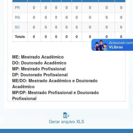
PR
0
0
0
0
0
0
0
0
Ministério da Ciência, Tecnologia, Inovações e Comunicações
RS
0
0
0
0
0
0
0
0
Ministério do Meio Ambiente
SC
0
0
0
0
0
0
0
0
Ministério do Turismo
Totais
0
0
0
0
0
0
0
0
Ministério do Desenvolvimento Regional
Controladoria-Geral da União
ME: Mestrado Acadêmico
DO: Doutorado Acadêmico
Ministério da Mulher, da Família e dos Direitos Humanos
MP: Mestrado Profissional
DP: Doutorado Profissional
Secretaria-Geral
ME/DO: Mestrado Acadêmico e Doutorado
Acadêmico
Secretaria de Governo
MP/DP: Mestrado Profissional e Doutorado
Profissional
Gabinete de Segurança Institucional
Advocacia-Geral da União
Gerar arquivo XLS
Banco Central do Brasil