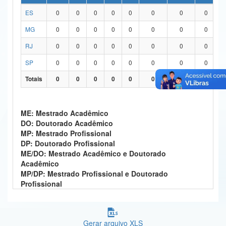
ES
0
0
0
0
0
0
0
0
Ministério da Ciência, Tecnologia, Inovações e Comunicações
MG
0
0
0
0
0
0
0
0
Ministério do Meio Ambiente
RJ
0
0
0
0
0
0
0
0
Ministério do Turismo
SP
0
0
0
0
0
0
0
0
Ministério do Desenvolvimento Regional
Totais
0
0
0
0
0
0
0
0
Controladoria-Geral da União
ME: Mestrado Acadêmico
Ministério da Mulher, da Família e dos Direitos Humanos
DO: Doutorado Acadêmico
MP: Mestrado Profissional
Secretaria-Geral
DP: Doutorado Profissional
ME/DO: Mestrado Acadêmico e Doutorado
Secretaria de Governo
Acadêmico
MP/DP: Mestrado Profissional e Doutorado
Gabinete de Segurança Institucional
Profissional
Advocacia-Geral da União
Banco Central do Brasil
Gerar arquivo XLS