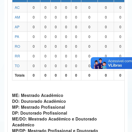
AC
0
0
0
0
0
0
0
0
Ministério da Ciência, Tecnologia, Inovações e Comunicações
AM
0
0
0
0
0
0
0
0
Ministério do Meio Ambiente
AP
0
0
0
0
0
0
0
0
Ministério do Turismo
PA
0
0
0
0
0
0
0
0
Ministério do Desenvolvimento Regional
RO
0
0
0
0
0
0
0
0
Controladoria-Geral da União
RR
0
0
0
0
0
0
0
0
TO
0
0
0
0
0
0
0
0
Ministério da Mulher, da Família e dos Direitos Humanos
Totais
0
0
0
0
0
0
0
0
Secretaria-Geral
Secretaria de Governo
ME: Mestrado Acadêmico
DO: Doutorado Acadêmico
Gabinete de Segurança Institucional
MP: Mestrado Profissional
DP: Doutorado Profissional
Advocacia-Geral da União
ME/DO: Mestrado Acadêmico e Doutorado
Acadêmico
Banco Central do Brasil
MP/DP: Mestrado Profissional e Doutorado