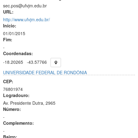
sec.pos@ufvjm.edu.br
URL:
http://www.ufvjm.edu.br/
Início:
01/01/2015
Fim:
-
Coordenadas:
-18.20265
-43.57766
UNIVERSIDADE FEDERAL DE RONDÔNIA
CEP:
76801974
Logradouro:
Av. Presidente Dutra, 2965
Número:
-
Complemento:
-
Bairro: