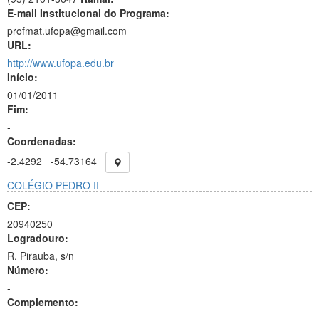
E-mail Institucional do Programa:
profmat.ufopa@gmail.com
URL:
http://www.ufopa.edu.br
Início:
01/01/2011
Fim:
-
Coordenadas:
-2.4292
-54.73164
COLÉGIO PEDRO II
CEP:
20940250
Logradouro:
R. Pirauba, s/n
Número:
-
Complemento: