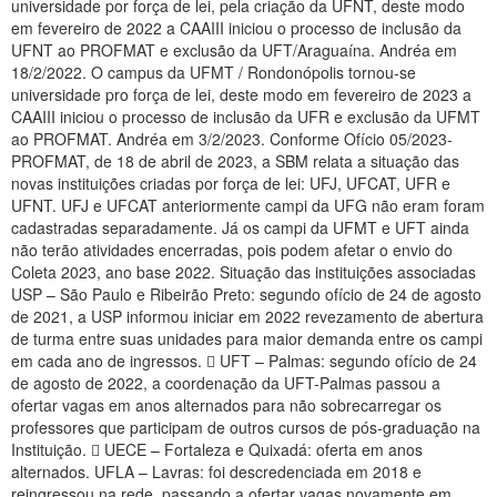
universidade por força de lei, pela criação da UFNT, deste modo
Planalto
em fevereiro de 2022 a CAAIII iniciou o processo de inclusão da
UFNT ao PROFMAT e exclusão da UFT/Araguaína. Andréa em
18/2/2022. O campus da UFMT / Rondonópolis tornou-se
universidade pro força de lei, deste modo em fevereiro de 2023 a
CAAIII iniciou o processo de inclusão da UFR e exclusão da UFMT
ao PROFMAT. Andréa em 3/2/2023. Conforme Ofício 05/2023-
PROFMAT, de 18 de abril de 2023, a SBM relata a situação das
novas instituições criadas por força de lei: UFJ, UFCAT, UFR e
UFNT. UFJ e UFCAT anteriormente campi da UFG não eram foram
cadastradas separadamente. Já os campi da UFMT e UFT ainda
não terão atividades encerradas, pois podem afetar o envio do
Coleta 2023, ano base 2022. Situação das instituições associadas
USP – São Paulo e Ribeirão Preto: segundo ofício de 24 de agosto
de 2021, a USP informou iniciar em 2022 revezamento de abertura
de turma entre suas unidades para maior demanda entre os campi
em cada ano de ingressos.  UFT – Palmas: segundo ofício de 24
de agosto de 2022, a coordenação da UFT-Palmas passou a
ofertar vagas em anos alternados para não sobrecarregar os
professores que participam de outros cursos de pós-graduação na
Instituição.  UECE – Fortaleza e Quixadá: oferta em anos
alternados. UFLA – Lavras: foi descredenciada em 2018 e
reingressou na rede, passando a ofertar vagas novamente em