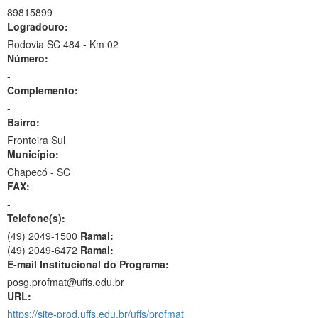
89815899
Logradouro:
Rodovia SC 484 - Km 02
Número:
-
Complemento:
-
Bairro:
Fronteira Sul
Município:
Chapecó - SC
FAX:
-
Telefone(s):
(49) 2049-1500
Ramal:
(49) 2049-6472
Ramal:
E-mail Institucional do Programa:
posg.profmat@uffs.edu.br
URL:
https://site-prod.uffs.edu.br/uffs/profmat