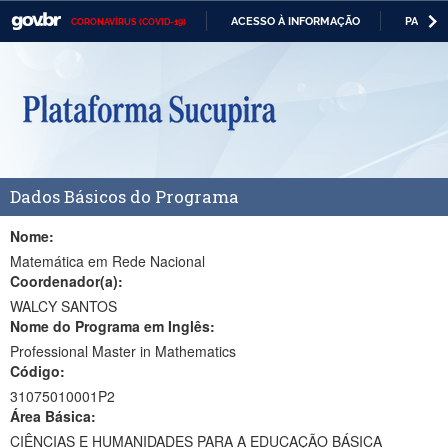
ACESSO À INFORMAÇÃO
PARTICI
CORONAVÍRUS (COVID-19)
Casa Civil
IR
PARA
Ministério da Justiça e Segurança Pública
O
CONTEÚDO
Ministério da Defesa
Ministério das Relações Exteriores
Dados Básicos do Programa
Ministério da Economia
Ministério da Infraestrutura
Nome:
Matemática em Rede Nacional
Ministério da Agricultura, Pecuária e Abastecimento
Coordenador(a):
WALCY SANTOS
Ministério da Educação
Nome do Programa em Inglês:
Professional Master in Mathematics
Ministério da Cidadania
Código:
Ministério da Saúde
31075010001P2
Área Básica:
Ministério de Minas e Energia
CIÊNCIAS E HUMANIDADES PARA A EDUCAÇÃO BÁSICA