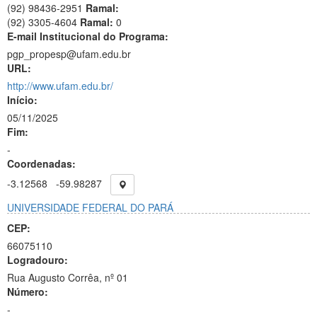
(92) 98436-2951
Ramal:
(92) 3305-4604
Ramal:
0
E-mail Institucional do Programa:
pgp_propesp@ufam.edu.br
URL:
http://www.ufam.edu.br/
Início:
05/11/2025
Fim:
-
Coordenadas:
-3.12568
-59.98287
UNIVERSIDADE FEDERAL DO PARÁ
CEP:
66075110
Logradouro:
Rua Augusto Corrêa, nº 01
Número:
-