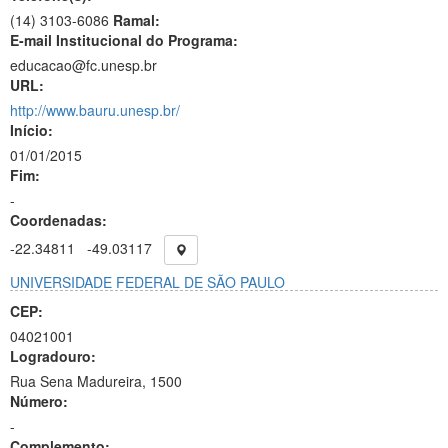
(14) 3103-6086
Ramal:
E-mail Institucional do Programa:
educacao@fc.unesp.br
URL:
http://www.bauru.unesp.br/
Início:
01/01/2015
Fim:
-
Coordenadas:
-22.34811
-49.03117
UNIVERSIDADE FEDERAL DE SÃO PAULO
CEP:
04021001
Logradouro:
Rua Sena Madureira, 1500
Número:
-
Complemento: