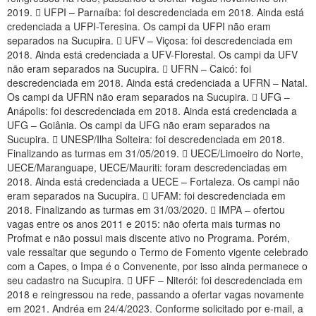
2019.  UFPI – Parnaíba: foi descredenciada em 2018. Ainda está
credenciada a UFPI-Teresina. Os campi da UFPI não eram
separados na Sucupira.  UFV – Viçosa: foi descredenciada em
2018. Ainda está credenciada a UFV-Florestal. Os campi da UFV
não eram separados na Sucupira.  UFRN – Caicó: foi
descredenciada em 2018. Ainda está credenciada a UFRN – Natal.
Os campi da UFRN não eram separados na Sucupira.  UFG –
Anápolis: foi descredenciada em 2018. Ainda está credenciada a
UFG – Goiânia. Os campi da UFG não eram separados na
Sucupira.  UNESP/Ilha Solteira: foi descredenciada em 2018.
Finalizando as turmas em 31/05/2019.  UECE/Limoeiro do Norte,
UECE/Maranguape, UECE/Mauriti: foram descredenciadas em
2018. Ainda está credenciada a UECE – Fortaleza. Os campi não
eram separados na Sucupira.  UFAM: foi descredenciada em
2018. Finalizando as turmas em 31/03/2020.  IMPA – ofertou
vagas entre os anos 2011 e 2015: não oferta mais turmas no
Profmat e não possui mais discente ativo no Programa. Porém,
vale ressaltar que segundo o Termo de Fomento vigente celebrado
com a Capes, o Impa é o Convenente, por isso ainda permanece o
seu cadastro na Sucupira.  UFF – Niterói: foi descredenciada em
2018 e reingressou na rede, passando a ofertar vagas novamente
em 2021. Andréa em 24/4/2023. Conforme solicitado por e-mail, a