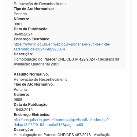
Renovação de Reconhecimento
Tipo de Ato Normativo:
Portaria
Número:
0901
Data da Publicação:
06/09/2024
Endereço Eletrônico:
https://www.in.gov.br/en/web/dou/-/portaria-n-901-de-4-de-
setembro-de-2024-582923874
Descrição:
Homologação do Parecer CNE/CES nº 422/2024 - Recursos da
Avaliação Quadrienal 2021
Assunto Normativo:
Renovação de Reconhecimento
Tipo de Ato Normativo:
Portaria
Número:
0609
Data da Publicação:
18/03/2019
Endereço Eletrônico:
http://pesquisa.in.gov.br/imprensa/jsp/visualiza/index.jsp?
data=18/03/2019&jornal=515&pagina=63
Descrição:
Homologação do Parecer CNE/CES 487/2018 - Avaliação