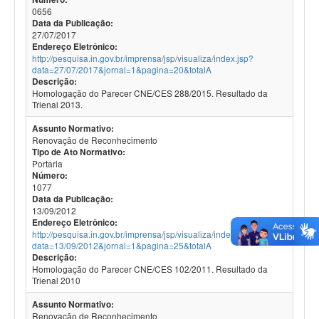
0656
Data da Publicação:
27/07/2017
Endereço Eletrônico:
http://pesquisa.in.gov.br/imprensa/jsp/visualiza/index.jsp?
data=27/07/2017&jornal=1&pagina=20&totalA
Descrição:
Homologação do Parecer CNE/CES 288/2015. Resultado da
Trienal 2013.
Assunto Normativo:
Renovação de Reconhecimento
Tipo de Ato Normativo:
Portaria
Número:
1077
Data da Publicação:
13/09/2012
Endereço Eletrônico:
http://pesquisa.in.gov.br/imprensa/jsp/visualiza/index.jsp?
data=13/09/2012&jornal=1&pagina=25&totalA
Descrição:
Homologação do Parecer CNE/CES 102/2011. Resultado da
Trienal 2010
Assunto Normativo:
Renovação de Reconhecimento