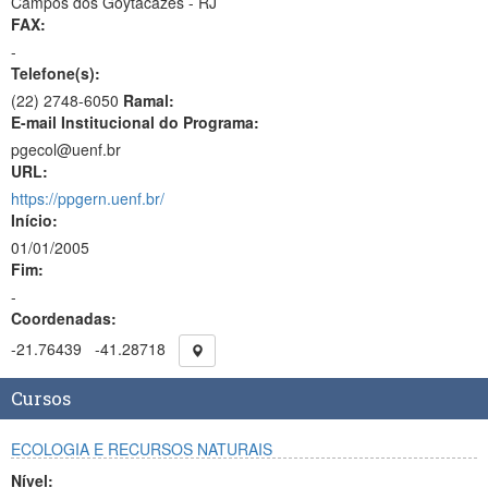
Campos dos Goytacazes - RJ
FAX:
-
Telefone(s):
(22) 2748-6050
Ramal:
E-mail Institucional do Programa:
pgecol@uenf.br
URL:
https://ppgern.uenf.br/
Início:
01/01/2005
Fim:
-
Coordenadas:
-21.76439
-41.28718
Cursos
ECOLOGIA E RECURSOS NATURAIS
Nível: