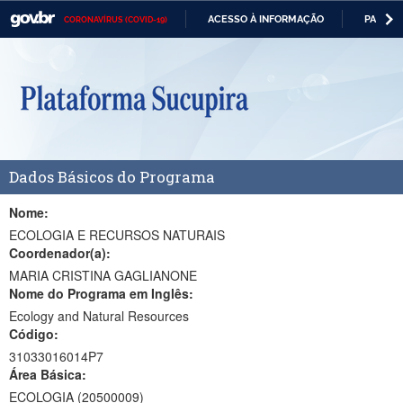
ACESSO À INFORMAÇÃO
PARTICI
CORONAVÍRUS (COVID-19)
Casa Civil
IR
PARA
Ministério da Justiça e Segurança Pública
O
CONTEÚDO
Ministério da Defesa
Ministério das Relações Exteriores
Dados Básicos do Programa
Ministério da Economia
Ministério da Infraestrutura
Nome:
ECOLOGIA E RECURSOS NATURAIS
Ministério da Agricultura, Pecuária e Abastecimento
Coordenador(a):
MARIA CRISTINA GAGLIANONE
Ministério da Educação
Nome do Programa em Inglês:
Ecology and Natural Resources
Ministério da Cidadania
Código:
Ministério da Saúde
31033016014P7
Área Básica:
Ministério de Minas e Energia
ECOLOGIA (20500009)