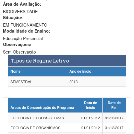
Área de Avaliação:
Ministério da Ciência, Tecnologia, Inovações e Comunicações
BIODIVERSIDADE
Situação:
Ministério do Meio Ambiente
EM FUNCIONAMENTO
Modalidade de Ensino:
Ministério do Turismo
Educação Presencial
Ministério do Desenvolvimento Regional
Observações:
Sem Observação
Controladoria-Geral da União
Tipos de Regime Letivo
Ministério da Mulher, da Família e dos Direitos Humanos
Nome
Ano de Início
Secretaria-Geral
SEMESTRAL
2013
Secretaria de Governo
Data de
Data de
Gabinete de Segurança Institucional
Áreas de Concentração do Programa
Início
Fim
Advocacia-Geral da União
ECOLOGIA DE ECOSSISTEMAS
01/01/2012
31/12/2017
Banco Central do Brasil
ECOLOGIA DE ORGANISMOS
01/01/2012
31/12/2017