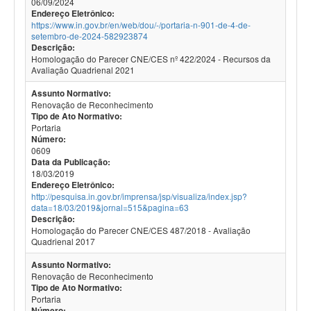
06/09/2024
Endereço Eletrônico:
https://www.in.gov.br/en/web/dou/-/portaria-n-901-de-4-de-
setembro-de-2024-582923874
Descrição:
Homologação do Parecer CNE/CES nº 422/2024 - Recursos da
Avaliação Quadrienal 2021
Assunto Normativo:
Renovação de Reconhecimento
Tipo de Ato Normativo:
Portaria
Número:
0609
Data da Publicação:
18/03/2019
Endereço Eletrônico:
http://pesquisa.in.gov.br/imprensa/jsp/visualiza/index.jsp?
data=18/03/2019&jornal=515&pagina=63
Descrição:
Homologação do Parecer CNE/CES 487/2018 - Avaliação
Quadrienal 2017
Assunto Normativo:
Renovação de Reconhecimento
Tipo de Ato Normativo:
Portaria
Número: