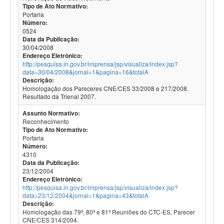
Tipo de Ato Normativo:
Portaria
Número:
0524
Data da Publicação:
30/04/2008
Endereço Eletrônico:
http://pesquisa.in.gov.br/imprensa/jsp/visualiza/index.jsp?
data=30/04/2008&jornal=1&pagina=16&totalA
Descrição:
Homologação dos Pareceres CNE/CES 33/2008 e 217/2008.
Resultado da Trienal 2007.
Assunto Normativo:
Reconhecimento
Tipo de Ato Normativo:
Portaria
Número:
4310
Data da Publicação:
23/12/2004
Endereço Eletrônico:
http://pesquisa.in.gov.br/imprensa/jsp/visualiza/index.jsp?
data=23/12/2004&jornal=1&pagina=43&totalA
Descrição:
Homologação das 79ª, 80ª e 81ª Reuniões do CTC-ES, Parecer
CNE/CES 314/2004.