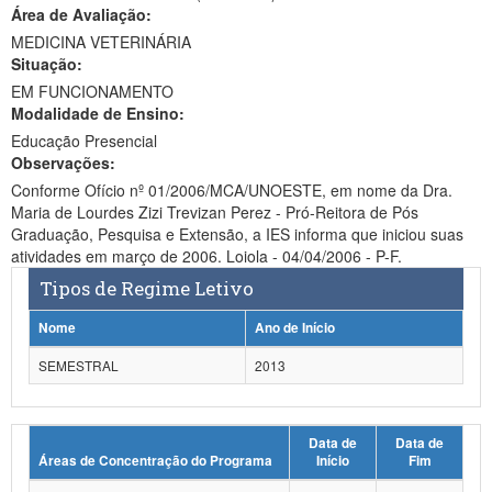
Área de Avaliação:
Ministério da Ciência, Tecnologia, Inovações e Comunicações
MEDICINA VETERINÁRIA
Situação:
Ministério do Meio Ambiente
EM FUNCIONAMENTO
Modalidade de Ensino:
Ministério do Turismo
Educação Presencial
Ministério do Desenvolvimento Regional
Observações:
Conforme Ofício nº 01/2006/MCA/UNOESTE, em nome da Dra.
Controladoria-Geral da União
Maria de Lourdes Zizi Trevizan Perez - Pró-Reitora de Pós
Graduação, Pesquisa e Extensão, a IES informa que iniciou suas
Ministério da Mulher, da Família e dos Direitos Humanos
atividades em março de 2006. Loiola - 04/04/2006 - P-F.
Tipos de Regime Letivo
Secretaria-Geral
Nome
Ano de Início
Secretaria de Governo
SEMESTRAL
2013
Gabinete de Segurança Institucional
Advocacia-Geral da União
Data de
Data de
Áreas de Concentração do Programa
Início
Fim
Banco Central do Brasil