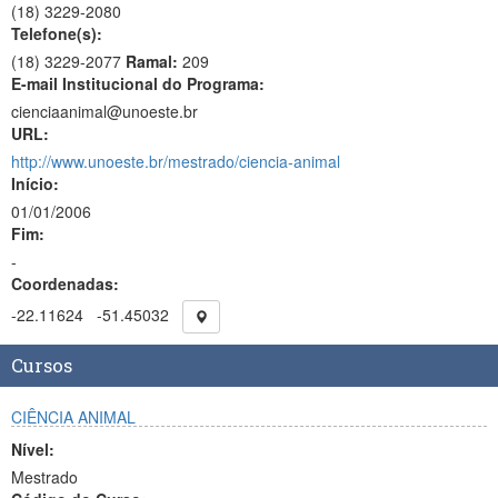
(18)
3229-2080
Telefone(s):
(18) 3229-2077
Ramal:
209
E-mail Institucional do Programa:
cienciaanimal@unoeste.br
URL:
http://www.unoeste.br/mestrado/ciencia-animal
Início:
01/01/2006
Fim:
-
Coordenadas:
-22.11624
-51.45032
Cursos
CIÊNCIA ANIMAL
Nível:
Mestrado