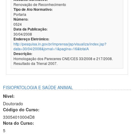
Renovação de Reconhecimento
Tipo de Ato Normativo:
Portaria
Número:
0524
Data da Publicação:
30/04/2008
Endereço Eletrônico:
http://pesquisa.in.gov.br/imprensa/jsp/visualiza/index.jsp?
data=30/04/2008&jornal=1&pagina=16&totalA
Descrição:
Homologação dos Pareceres CNE/CES 33/2008 e 217/2008.
Resultado da Trienal 2007.
FISIOPATOLOGIA E SAÚDE ANIMAL
Nível:
Doutorado
Código do Curso:
33054010004D8
Nota do Curso:
5