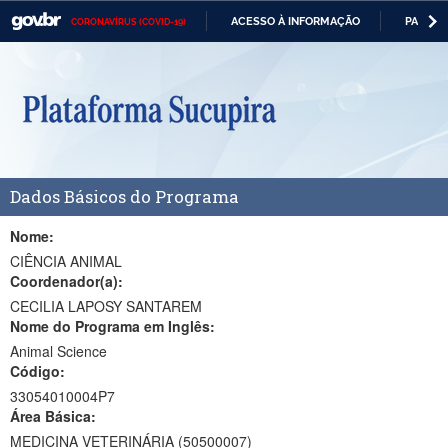
ACESSO À INFORMAÇÃO
PARTICI
CORONAVÍRUS (COVID-19)
Casa Civil
IR
PARA
Ministério da Justiça e Segurança Pública
O
CONTEÚDO
Ministério da Defesa
Ministério das Relações Exteriores
Dados Básicos do Programa
Ministério da Economia
Ministério da Infraestrutura
Nome:
CIÊNCIA ANIMAL
Ministério da Agricultura, Pecuária e Abastecimento
Coordenador(a):
CECILIA LAPOSY SANTAREM
Ministério da Educação
Nome do Programa em Inglês:
Animal Science
Ministério da Cidadania
Código:
Ministério da Saúde
33054010004P7
Área Básica:
Ministério de Minas e Energia
MEDICINA VETERINÁRIA (50500007)