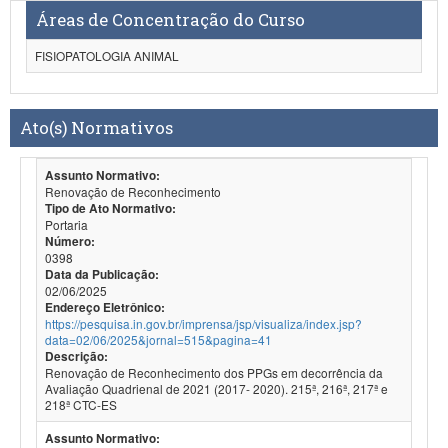
Áreas de Concentração do Curso
FISIOPATOLOGIA ANIMAL
Ato(s) Normativos
Assunto Normativo:
Renovação de Reconhecimento
Tipo de Ato Normativo:
Portaria
Número:
0398
Data da Publicação:
02/06/2025
Endereço Eletrônico:
https://pesquisa.in.gov.br/imprensa/jsp/visualiza/index.jsp?
data=02/06/2025&jornal=515&pagina=41
Descrição:
Renovação de Reconhecimento dos PPGs em decorrência da
Avaliação Quadrienal de 2021 (2017- 2020). 215ª, 216ª, 217ª e
218ª CTC-ES
Assunto Normativo: