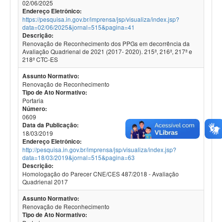
02/06/2025
Endereço Eletrônico:
https://pesquisa.in.gov.br/imprensa/jsp/visualiza/index.jsp?
data=02/06/2025&jornal=515&pagina=41
Descrição:
Renovação de Reconhecimento dos PPGs em decorrência da
Avaliação Quadrienal de 2021 (2017- 2020). 215ª, 216ª, 217ª e
218ª CTC-ES
Assunto Normativo:
Renovação de Reconhecimento
Tipo de Ato Normativo:
Portaria
Número:
0609
Data da Publicação:
18/03/2019
Endereço Eletrônico:
http://pesquisa.in.gov.br/imprensa/jsp/visualiza/index.jsp?
data=18/03/2019&jornal=515&pagina=63
Descrição:
Homologação do Parecer CNE/CES 487/2018 - Avaliação
Quadrienal 2017
Assunto Normativo:
Renovação de Reconhecimento
Tipo de Ato Normativo: