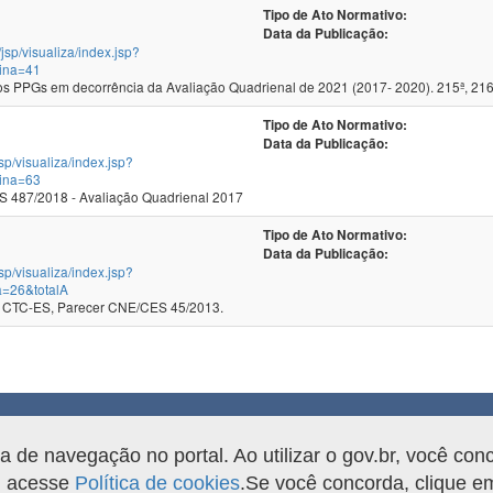
Tipo de Ato Normativo:
Data da Publicação:
/jsp/visualiza/index.jsp?
ina=41
 PPGs em decorrência da Avaliação Quadrienal de 2021 (2017- 2020). 215ª, 216
Tipo de Ato Normativo:
Data da Publicação:
jsp/visualiza/index.jsp?
ina=63
 487/2018 - Avaliação Quadrienal 2017
Tipo de Ato Normativo:
Data da Publicação:
jsp/visualiza/index.jsp?
a=26&totalA
 CTC-ES, Parecer CNE/CES 45/2013.
rama.
de navegação no portal. Ao utilizar o gov.br, você con
o, acesse
Política de cookies
.Se você concorda, clique 