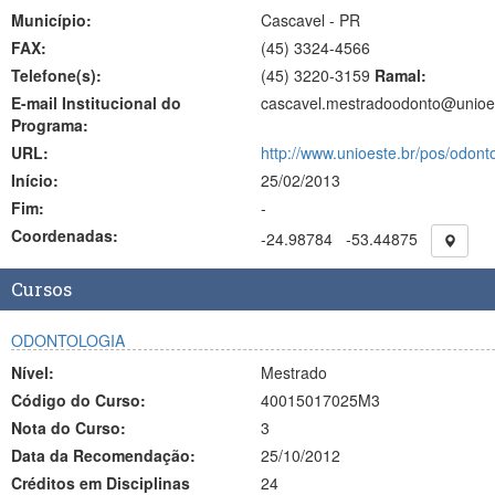
Município:
Cascavel - PR
FAX:
(45)
3324-4566
Telefone(s):
(45) 3220-3159
Ramal:
E-mail Institucional do
cascavel.mestradoodonto@unioe
Programa:
URL:
http://www.unioeste.br/pos/odont
Início:
25/02/2013
Fim:
-
Coordenadas:
-24.98784
-53.44875
Cursos
ODONTOLOGIA
Nível:
Mestrado
Código do Curso:
40015017025M3
Nota do Curso:
3
Data da Recomendação:
25/10/2012
Créditos em Disciplinas
24