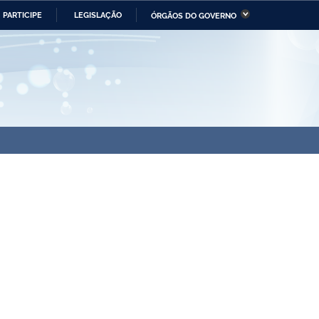
PARTICIPE
LEGISLAÇÃO
ÓRGÃOS DO GOVERNO
stério da Economia
Ministério da Infraestrutura
stério de Minas e Energia
Ministério da Ciência,
Tecnologia, Inovações e
Comunicações
tério da Mulher, da Família
Secretaria-Geral
s Direitos Humanos
lto