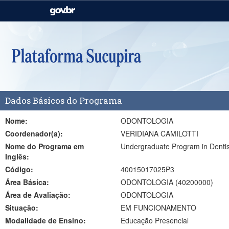
Casa Civil
Ministério da Justiça e
Segurança Pública
Ministério da Agricultura,
Ministério da Educação
Pecuária e Abastecimento
Ministério do Meio Ambiente
Ministério do Turismo
Dados Básicos do Programa
Secretaria de Governo
Gabinete de Segurança
Institucional
Nome:
ODONTOLOGIA
Coordenador(a):
VERIDIANA CAMILOTTI
Nome do Programa em
Undergraduate Program in Dentis
Inglês:
Código:
40015017025P3
Área Básica:
ODONTOLOGIA (40200000)
Área de Avaliação:
ODONTOLOGIA
Situação:
EM FUNCIONAMENTO
Modalidade de Ensino:
Educação Presencial