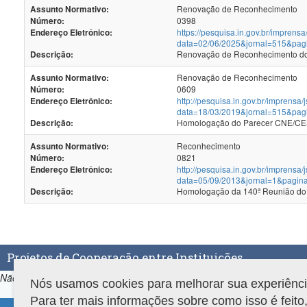
Renovação de Reconhecimento
Assunto Normativo:
0398
Número:
https://pesquisa.in.gov.br/imprensa
Endereço Eletrônico:
data=02/06/2025&jornal=515&pag
Renovação de Reconhecimento dos
Descrição:
Renovação de Reconhecimento
Assunto Normativo:
0609
Número:
http://pesquisa.in.gov.br/imprensa/
Endereço Eletrônico:
data=18/03/2019&jornal=515&pag
Homologação do Parecer CNE/CES
Descrição:
Reconhecimento
Assunto Normativo:
0821
Número:
http://pesquisa.in.gov.br/imprensa/
Endereço Eletrônico:
data=05/09/2013&jornal=1&pagin
Homologação da 140ª Reunião do
Descrição:
Projetos de Cooperação entre Instituições
Não há projetos de Cooperação entre Instituições associados ao prog
Nós usamos cookies para melhorar sua experiência 
Para ter mais informações sobre como isso é feit