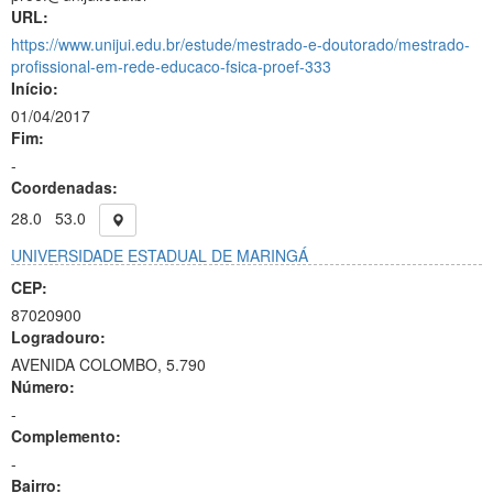
URL:
https://www.unijui.edu.br/estude/mestrado-e-doutorado/mestrado-
profissional-em-rede-educaco-fsica-proef-333
Início:
01/04/2017
Fim:
-
Coordenadas:
28.0
53.0
UNIVERSIDADE ESTADUAL DE MARINGÁ
CEP:
87020900
Logradouro:
AVENIDA COLOMBO, 5.790
Número:
-
Complemento:
-
Bairro: