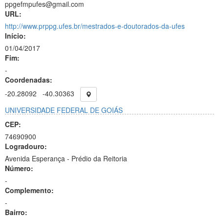
ppgefmpufes@gmail.com
URL:
http://www.prppg.ufes.br/mestrados-e-doutorados-da-ufes
Início:
01/04/2017
Fim:
-
Coordenadas:
-20.28092
-40.30363
UNIVERSIDADE FEDERAL DE GOIÁS
CEP:
74690900
Logradouro:
Avenida Esperança - Prédio da Reitoria
Número:
-
Complemento:
-
Bairro: