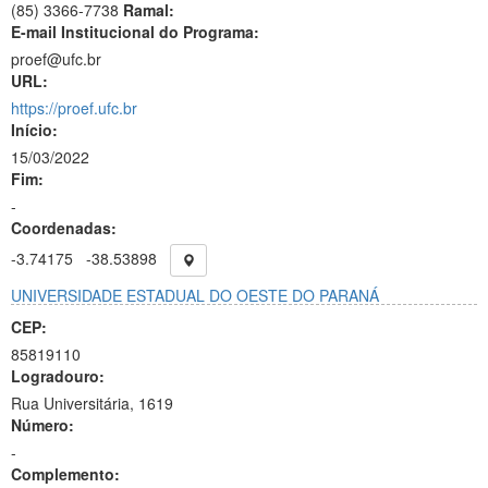
(85) 3366-7738
Ramal:
E-mail Institucional do Programa:
proef@ufc.br
URL:
https://proef.ufc.br
Início:
15/03/2022
Fim:
-
Coordenadas:
-3.74175
-38.53898
UNIVERSIDADE ESTADUAL DO OESTE DO PARANÁ
CEP:
85819110
Logradouro:
Rua Universitária, 1619
Número:
-
Complemento: