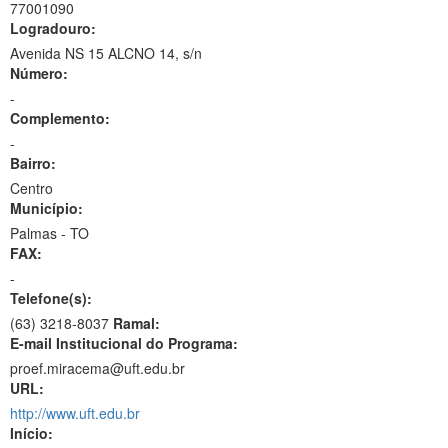
77001090
Logradouro:
Avenida NS 15 ALCNO 14, s/n
Número:
-
Complemento:
-
Bairro:
Centro
Município:
Palmas - TO
FAX:
-
Telefone(s):
(63) 3218-8037
Ramal:
E-mail Institucional do Programa:
proef.miracema@uft.edu.br
URL:
http://www.uft.edu.br
Início: