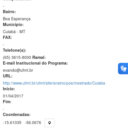
-
Bairro:
Boa Esperança
Município:
Cuiabá - MT
FAX:
-
Telefone(s):
(65) 3615-8000
Ramal:
E-mail Institucional do Programa:
evando@ufmt.br
URL:
http://www.ufmt.br/ufmt/site/ensino/pos/mestrado/Cuiaba
Início:
01/04/2017
Fim:
-
Coordenadas:
-15.61035
-56.0676