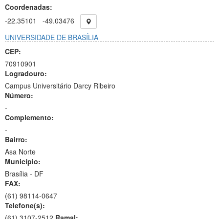
Coordenadas:
-22.35101
-49.03476
UNIVERSIDADE DE BRASÍLIA
CEP:
70910901
Logradouro:
Campus Universitário Darcy Ribeiro
Número:
-
Complemento:
-
Bairro:
Asa Norte
Município:
Brasília - DF
FAX:
(61)
98114-0647
Telefone(s):
(61) 3107-2512
Ramal: