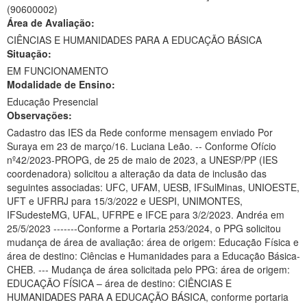
(90600002)
Ministério da Ciência, Tecnologia, Inovações e Comunicações
Área de Avaliação:
CIÊNCIAS E HUMANIDADES PARA A EDUCAÇÃO BÁSICA
Ministério do Meio Ambiente
Situação:
EM FUNCIONAMENTO
Ministério do Turismo
Modalidade de Ensino:
Ministério do Desenvolvimento Regional
Educação Presencial
Observações:
Controladoria-Geral da União
Cadastro das IES da Rede conforme mensagem enviado Por
Suraya em 23 de março/16. Luciana Leão. -- Conforme Ofício
Ministério da Mulher, da Família e dos Direitos Humanos
nº42/2023-PROPG, de 25 de maio de 2023, a UNESP/PP (IES
coordenadora) solicitou a alteração da data de inclusão das
Secretaria-Geral
seguintes associadas: UFC, UFAM, UESB, IFSulMinas, UNIOESTE,
UFT e UFRRJ para 15/3/2022 e UESPI, UNIMONTES,
Secretaria de Governo
IFSudesteMG, UFAL, UFRPE e IFCE para 3/2/2023. Andréa em
25/5/2023 -------Conforme a Portaria 253/2024, o PPG solicitou
Gabinete de Segurança Institucional
mudança de área de avaliação: área de origem: Educação Física e
área de destino: Ciências e Humanidades para a Educação Básica-
Advocacia-Geral da União
CHEB. --- Mudança de área solicitada pelo PPG: área de origem:
EDUCAÇÃO FÍSICA – área de destino: CIÊNCIAS E
Banco Central do Brasil
HUMANIDADES PARA A EDUCAÇÃO BÁSICA, conforme portaria