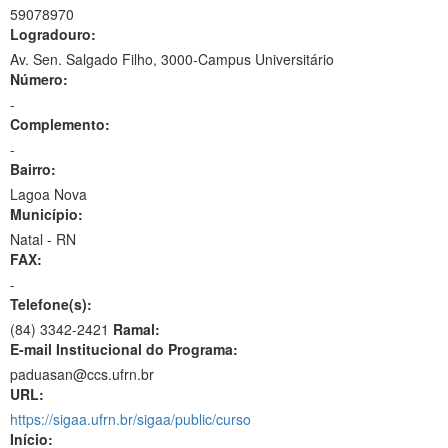
59078970
Logradouro:
Av. Sen. Salgado Filho, 3000-Campus Universitário
Número:
-
Complemento:
-
Bairro:
Lagoa Nova
Município:
Natal - RN
FAX:
-
Telefone(s):
(84) 3342-2421
Ramal:
E-mail Institucional do Programa:
paduasan@ccs.ufrn.br
URL:
https://sigaa.ufrn.br/sigaa/public/curso
Início: