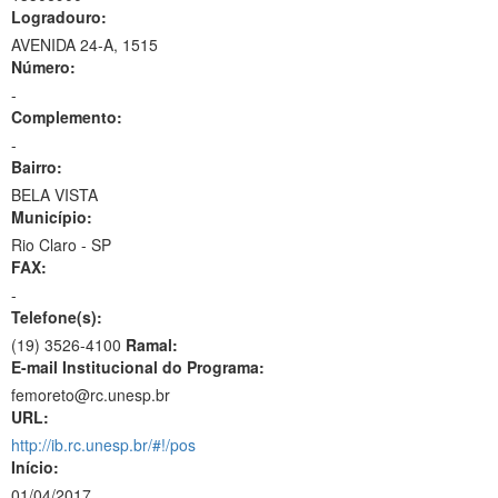
Logradouro:
AVENIDA 24-A, 1515
Número:
-
Complemento:
-
Bairro:
BELA VISTA
Município:
Rio Claro - SP
FAX:
-
Telefone(s):
(19) 3526-4100
Ramal:
E-mail Institucional do Programa:
femoreto@rc.unesp.br
URL:
http://ib.rc.unesp.br/#!/pos
Início:
01/04/2017