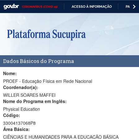
ACESSO À INFORMAÇÃO
PARTICI
CORONAVÍRUS (COVID-19)
Casa Civil
IR
PARA
Ministério da Justiça e Segurança Pública
O
CONTEÚDO
Ministério da Defesa
Ministério das Relações Exteriores
Dados Básicos do Programa
Ministério da Economia
Ministério da Infraestrutura
Nome:
PROEF - Educação Física em Rede Nacional
Ministério da Agricultura, Pecuária e Abastecimento
Coordenador(a):
WILLER SOARES MAFFEI
Ministério da Educação
Nome do Programa em Inglês:
Physical Education
Ministério da Cidadania
Código:
Ministério da Saúde
33004137068P8
Área Básica:
Ministério de Minas e Energia
CIÊNCIAS E HUMANIDADES PARA A EDUCAÇÃO BÁSICA