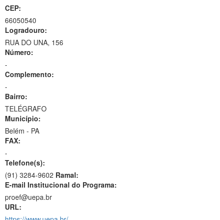
CEP:
66050540
Logradouro:
RUA DO UNA, 156
Número:
-
Complemento:
-
Bairro:
TELÉGRAFO
Município:
Belém - PA
FAX:
-
Telefone(s):
(91) 3284-9602
Ramal:
E-mail Institucional do Programa:
proef@uepa.br
URL:
https://www.uepa.br/