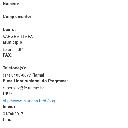
Número:
-
Complemento:
-
Bairro:
VARGEM LIMPA
Município:
Bauru - SP
FAX:
-
Telefone(s):
(14) 3103-6077
Ramal:
E-mail Institucional do Programa:
rubensjrv@fc.unesp.br
URL:
http://www.fc.unesp.br/#!/spg
Início:
01/04/2017
Fim:
-