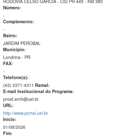
RODOVIA CELSO GARCIA - CID PR 445 - KM 380
Número:
-
Complemento:
-
Bairro:
JARDIM PEROBAL
Município:
Londrina - PR
FAX:
-
Telefone(s):
(43) 3371-4311
Ramal:
E-mail Institucional do Programa:
proef.emh@uel.br
URL:
http://www.portal.uel.br
Início:
01/08/2026
Fim: