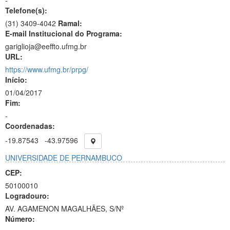
-
Telefone(s):
(31) 3409-4042
Ramal:
E-mail Institucional do Programa:
gariglioja@eeffto.ufmg.br
URL:
https://www.ufmg.br/prpg/
Início:
01/04/2017
Fim:
-
Coordenadas:
-19.87543
-43.97596
UNIVERSIDADE DE PERNAMBUCO
CEP:
50100010
Logradouro:
AV. AGAMENON MAGALHÃES, S/Nº
Número: