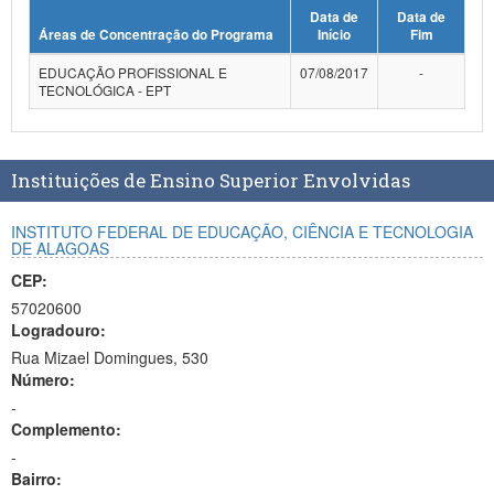
Data de
Data de
Planalto
Áreas de Concentração do Programa
Início
Fim
EDUCAÇÃO PROFISSIONAL E
07/08/2017
-
TECNOLÓGICA - EPT
Instituições de Ensino Superior Envolvidas
INSTITUTO FEDERAL DE EDUCAÇÃO, CIÊNCIA E TECNOLOGIA
DE ALAGOAS
CEP:
57020600
Logradouro:
Rua Mizael Domingues, 530
Número:
-
Complemento:
-
Bairro: