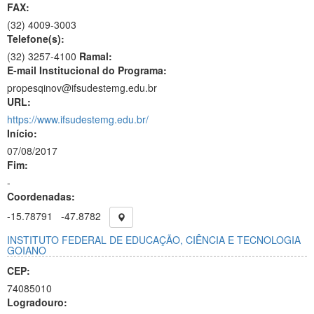
FAX:
(32)
4009-3003
Telefone(s):
(32) 3257-4100
Ramal:
E-mail Institucional do Programa:
propesqinov@ifsudestemg.edu.br
URL:
https://www.ifsudestemg.edu.br/
Início:
07/08/2017
Fim:
-
Coordenadas:
-15.78791
-47.8782
INSTITUTO FEDERAL DE EDUCAÇÃO, CIÊNCIA E TECNOLOGIA
GOIANO
CEP:
74085010
Logradouro: