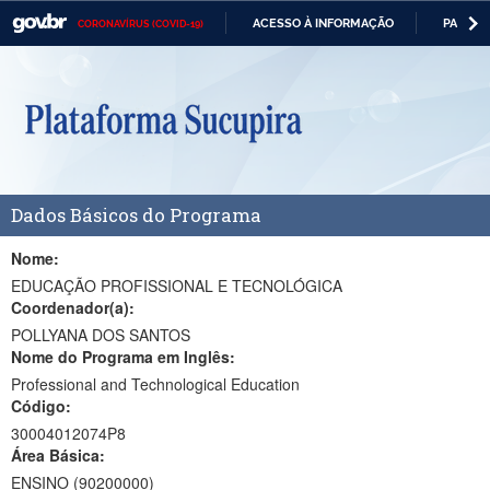
ACESSO À INFORMAÇÃO
PARTICI
CORONAVÍRUS (COVID-19)
Casa Civil
IR
PARA
Ministério da Justiça e Segurança Pública
O
CONTEÚDO
Ministério da Defesa
Ministério das Relações Exteriores
Dados Básicos do Programa
Ministério da Economia
Ministério da Infraestrutura
Nome:
EDUCAÇÃO PROFISSIONAL E TECNOLÓGICA
Ministério da Agricultura, Pecuária e Abastecimento
Coordenador(a):
POLLYANA DOS SANTOS
Ministério da Educação
Nome do Programa em Inglês:
Professional and Technological Education
Ministério da Cidadania
Código:
Ministério da Saúde
30004012074P8
Área Básica:
Ministério de Minas e Energia
ENSINO (90200000)