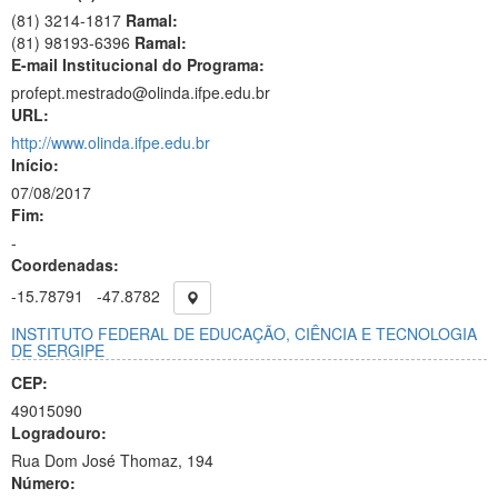
(81) 3214-1817
Ramal:
(81) 98193-6396
Ramal:
E-mail Institucional do Programa:
profept.mestrado@olinda.ifpe.edu.br
URL:
http://www.olinda.ifpe.edu.br
Início:
07/08/2017
Fim:
-
Coordenadas:
-15.78791
-47.8782
INSTITUTO FEDERAL DE EDUCAÇÃO, CIÊNCIA E TECNOLOGIA
DE SERGIPE
CEP:
49015090
Logradouro:
Rua Dom José Thomaz, 194
Número: