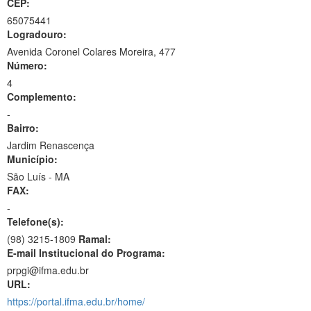
CEP:
65075441
Logradouro:
Avenida Coronel Colares Moreira, 477
Número:
4
Complemento:
-
Bairro:
Jardim Renascença
Município:
São Luís - MA
FAX:
-
Telefone(s):
(98) 3215-1809
Ramal:
E-mail Institucional do Programa:
prpgi@ifma.edu.br
URL:
https://portal.ifma.edu.br/home/