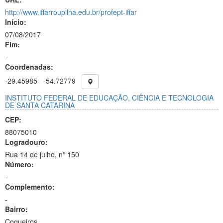
http://www.iffarroupilha.edu.br/profept-iffar
Início:
07/08/2017
Fim:
-
Coordenadas:
-29.45985
-54.72779
INSTITUTO FEDERAL DE EDUCAÇÃO, CIÊNCIA E TECNOLOGIA
DE SANTA CATARINA
CEP:
88075010
Logradouro:
Rua 14 de julho, nº 150
Número:
-
Complemento:
-
Bairro:
Coqueiros