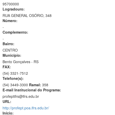
95700000
Logradouro:
RUA GENERAL OSÓRIO, 348
Número:
-
Complemento:
-
Bairro:
CENTRO
Município:
Bento Gonçalves - RS
FAX:
(54)
3321-7512
Telefone(s):
(54) 3449-3300
Ramal:
358
E-mail Institucional do Programa:
profeptifrs@ifrs.edu.br
URL:
http://profept.poa.ifrs.edu.br/
Início: