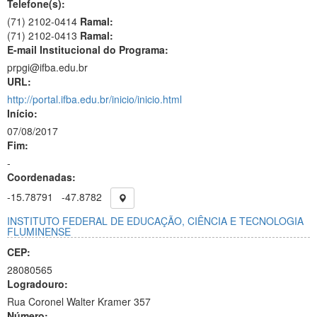
Telefone(s):
(71) 2102-0414
Ramal:
(71) 2102-0413
Ramal:
E-mail Institucional do Programa:
prpgi@ifba.edu.br
URL:
http://portal.ifba.edu.br/inicio/inicio.html
Início:
07/08/2017
Fim:
-
Coordenadas:
-15.78791
-47.8782
INSTITUTO FEDERAL DE EDUCAÇÃO, CIÊNCIA E TECNOLOGIA
FLUMINENSE
CEP:
28080565
Logradouro:
Rua Coronel Walter Kramer 357
Número: