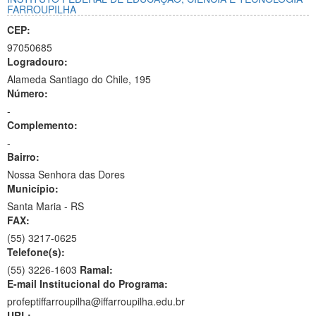
FARROUPILHA
CEP:
97050685
Logradouro:
Alameda Santiago do Chile, 195
Número:
-
Complemento:
-
Bairro:
Nossa Senhora das Dores
Município:
Santa Maria - RS
FAX:
(55)
3217-0625
Telefone(s):
(55) 3226-1603
Ramal:
E-mail Institucional do Programa:
profeptiffarroupilha@iffarroupilha.edu.br
URL: