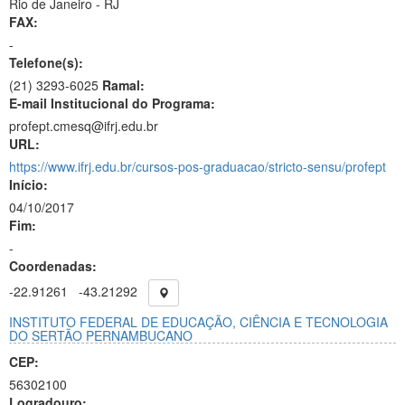
Rio de Janeiro - RJ
FAX:
-
Telefone(s):
(21) 3293-6025
Ramal:
E-mail Institucional do Programa:
profept.cmesq@ifrj.edu.br
URL:
https://www.ifrj.edu.br/cursos-pos-graduacao/stricto-sensu/profept
Início:
04/10/2017
Fim:
-
Coordenadas:
-22.91261
-43.21292
INSTITUTO FEDERAL DE EDUCAÇÃO, CIÊNCIA E TECNOLOGIA
DO SERTÃO PERNAMBUCANO
CEP:
56302100
Logradouro: