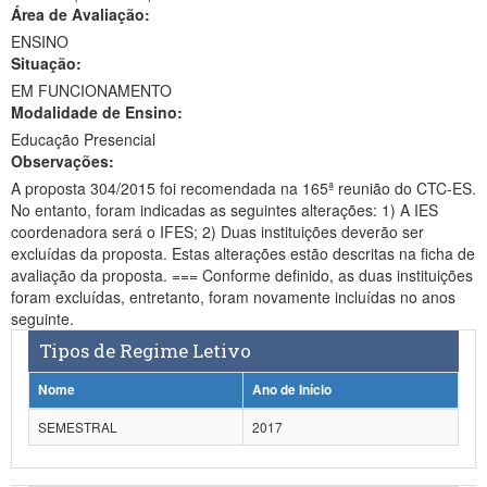
Área de Avaliação:
Ministério da Ciência, Tecnologia, Inovações e Comunicações
ENSINO
Situação:
Ministério do Meio Ambiente
EM FUNCIONAMENTO
Modalidade de Ensino:
Ministério do Turismo
Educação Presencial
Ministério do Desenvolvimento Regional
Observações:
A proposta 304/2015 foi recomendada na 165ª reunião do CTC-ES.
Controladoria-Geral da União
No entanto, foram indicadas as seguintes alterações: 1) A IES
coordenadora será o IFES; 2) Duas instituições deverão ser
Ministério da Mulher, da Família e dos Direitos Humanos
excluídas da proposta. Estas alterações estão descritas na ficha de
avaliação da proposta. === Conforme definido, as duas instituições
Secretaria-Geral
foram excluídas, entretanto, foram novamente incluídas no anos
seguinte.
Secretaria de Governo
Tipos de Regime Letivo
Gabinete de Segurança Institucional
Nome
Ano de Início
Advocacia-Geral da União
SEMESTRAL
2017
Banco Central do Brasil