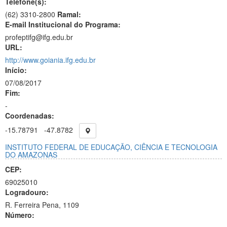
Telefone(s):
(62) 3310-2800
Ramal:
E-mail Institucional do Programa:
profeptifg@ifg.edu.br
URL:
http://www.goiania.ifg.edu.br
Início:
07/08/2017
Fim:
-
Coordenadas:
-15.78791
-47.8782
INSTITUTO FEDERAL DE EDUCAÇÃO, CIÊNCIA E TECNOLOGIA
DO AMAZONAS
CEP:
69025010
Logradouro:
R. Ferreira Pena, 1109
Número: