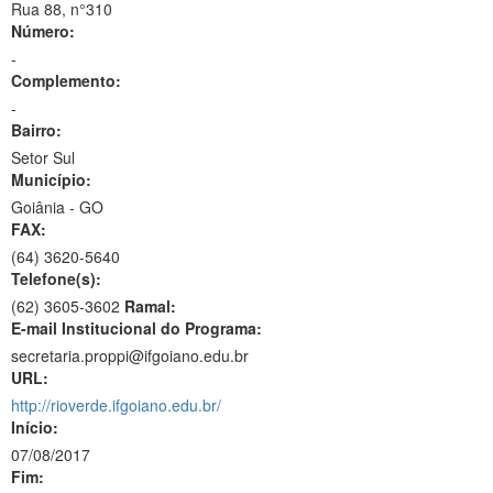
Rua 88, n°310
Número:
-
Complemento:
-
Bairro:
Setor Sul
Município:
Goiânia - GO
FAX:
(64)
3620-5640
Telefone(s):
(62) 3605-3602
Ramal:
E-mail Institucional do Programa:
secretaria.proppi@ifgoiano.edu.br
URL:
http://rioverde.ifgoiano.edu.br/
Início:
07/08/2017
Fim: