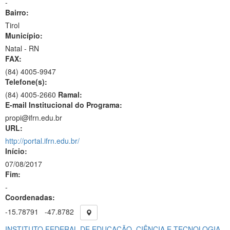
-
Bairro:
Tirol
Município:
Natal - RN
FAX:
(84)
4005-9947
Telefone(s):
(84) 4005-2660
Ramal:
E-mail Institucional do Programa:
propi@ifrn.edu.br
URL:
http://portal.ifrn.edu.br/
Início:
07/08/2017
Fim:
-
Coordenadas:
-15.78791
-47.8782
INSTITUTO FEDERAL DE EDUCAÇÃO, CIÊNCIA E TECNOLOGIA