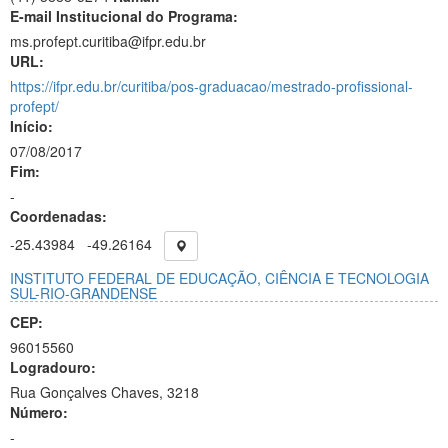
E-mail Institucional do Programa:
ms.profept.curitiba@ifpr.edu.br
URL:
https://ifpr.edu.br/curitiba/pos-graduacao/mestrado-profissional-
profept/
Início:
07/08/2017
Fim:
-
Coordenadas:
-25.43984
-49.26164
INSTITUTO FEDERAL DE EDUCAÇÃO, CIÊNCIA E TECNOLOGIA
SUL-RIO-GRANDENSE
CEP:
96015560
Logradouro:
Rua Gonçalves Chaves, 3218
Número:
-