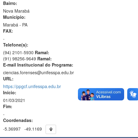
Bairro:
Nova Marabá
Município:
Marabá - PA
FAX:
-
Telefone(s):
(94) 2101-5930
Ramal:
(91) 98256-9649
Ramal:
E-mail Institucional do Programa:
ciencias.forenses@unifesspa.edu.br
URL:
https://ppgcf.unifesspa.edu.br
Início:
01/03/2021
Fim:
-
Coordenadas:
-5.36997
-49.1169