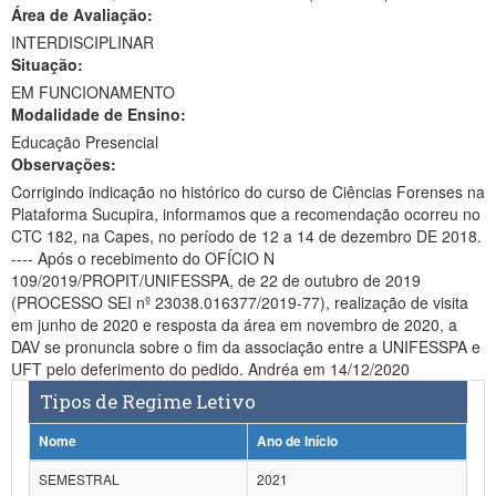
Área de Avaliação:
Ministério da Ciência, Tecnologia, Inovações e Comunicações
INTERDISCIPLINAR
Situação:
Ministério do Meio Ambiente
EM FUNCIONAMENTO
Modalidade de Ensino:
Ministério do Turismo
Educação Presencial
Ministério do Desenvolvimento Regional
Observações:
Corrigindo indicação no histórico do curso de Ciências Forenses na
Controladoria-Geral da União
Plataforma Sucupira, informamos que a recomendação ocorreu no
CTC 182, na Capes, no período de 12 a 14 de dezembro DE 2018.
Ministério da Mulher, da Família e dos Direitos Humanos
---- Após o recebimento do OFÍCIO N
109/2019/PROPIT/UNIFESSPA, de 22 de outubro de 2019
Secretaria-Geral
(PROCESSO SEI nº 23038.016377/2019-77), realização de visita
em junho de 2020 e resposta da área em novembro de 2020, a
Secretaria de Governo
DAV se pronuncia sobre o fim da associação entre a UNIFESSPA e
UFT pelo deferimento do pedido. Andréa em 14/12/2020
Gabinete de Segurança Institucional
Tipos de Regime Letivo
Advocacia-Geral da União
Nome
Ano de Início
Banco Central do Brasil
SEMESTRAL
2021