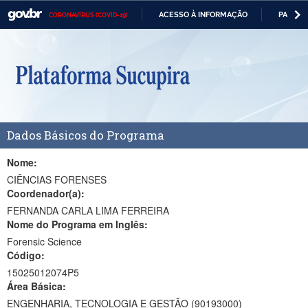
ACESSO À INFORMAÇÃO
PARTICI
CORONAVÍRUS (COVID-19)
Casa Civil
IR
PARA
Ministério da Justiça e Segurança Pública
O
CONTEÚDO
Ministério da Defesa
Ministério das Relações Exteriores
Dados Básicos do Programa
Ministério da Economia
Ministério da Infraestrutura
Nome:
CIÊNCIAS FORENSES
Ministério da Agricultura, Pecuária e Abastecimento
Coordenador(a):
FERNANDA CARLA LIMA FERREIRA
Ministério da Educação
Nome do Programa em Inglês:
Forensic Science
Ministério da Cidadania
Código:
Ministério da Saúde
15025012074P5
Área Básica:
Ministério de Minas e Energia
ENGENHARIA, TECNOLOGIA E GESTÃO (90193000)