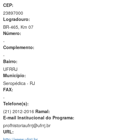
CEP:
23897000
Logradouro:
BR-465, Km 07
Número:
-
Complemento:
-
Bairro:
UFRRJ
Município:
Seropédica - RJ
FAX:
-
Telefone(s):
(21) 2012-2016
Ramal:
E-mail Institucional do Programa:
profhistoriaufrrj@ufrrj.br
URL:
http://www.ufrrj.br