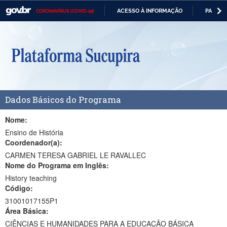
ACESSO À INFORMAÇÃO
PARTICI
CORONAVÍRUS (COVID-19)
Casa Civil
IR
PARA
Ministério da Justiça e Segurança Pública
O
CONTEÚDO
Ministério da Defesa
Ministério das Relações Exteriores
Dados Básicos do Programa
Ministério da Economia
Ministério da Infraestrutura
Nome:
Ensino de História
Ministério da Agricultura, Pecuária e Abastecimento
Coordenador(a):
CARMEN TERESA GABRIEL LE RAVALLEC
Ministério da Educação
Nome do Programa em Inglês:
History teaching
Ministério da Cidadania
Código:
Ministério da Saúde
31001017155P1
Área Básica:
Ministério de Minas e Energia
CIÊNCIAS E HUMANIDADES PARA A EDUCAÇÃO BÁSICA