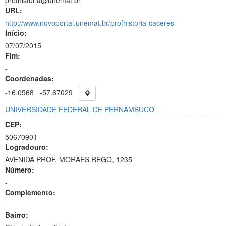
profhistoria@unemat.br
URL:
http://www.novoportal.unemat.br/profhistoria-caceres
Início:
07/07/2015
Fim:
-
Coordenadas:
-16.0568
-57.67029
UNIVERSIDADE FEDERAL DE PERNAMBUCO
CEP:
50670901
Logradouro:
AVENIDA PROF. MORAES REGO, 1235
Número:
-
Complemento:
-
Bairro: