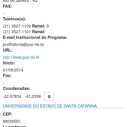
Rio de Janeiro - RJ
FAX:
-
Telefone(s):
(21) 3527-1100
Ramal:
0
(21) 3527-1101
Ramal:
E-mail Institucional do Programa:
profhistoria@puc-rio.br
URL:
http://www.puc-rio.br
Início:
01/08/2014
Fim:
-
Coordenadas:
-22.97834
-43.2336
UNIVERSIDADE DO ESTADO DE SANTA CATARINA
CEP:
88035001
Logradouro: