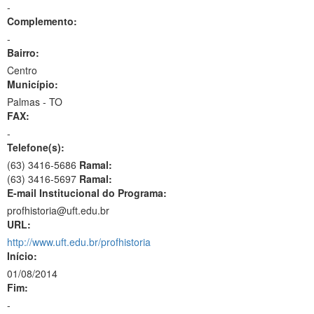
-
Complemento:
-
Bairro:
Centro
Município:
Palmas - TO
FAX:
-
Telefone(s):
(63) 3416-5686
Ramal:
(63) 3416-5697
Ramal:
E-mail Institucional do Programa:
profhistoria@uft.edu.br
URL:
http://www.uft.edu.br/profhistoria
Início:
01/08/2014
Fim:
-