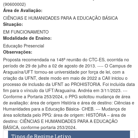
(90600002)
Ministério da Ciência, Tecnologia, Inovações e Comunicações
Área de Avaliação:
CIÊNCIAS E HUMANIDADES PARA A EDUCAÇÃO BÁSICA
Ministério do Meio Ambiente
Situação:
EM FUNCIONAMENTO
Ministério do Turismo
Modalidade de Ensino:
Ministério do Desenvolvimento Regional
Educação Presencial
Observações:
Controladoria-Geral da União
Proposta recomendada na 148ª reunião do CTC-ES, ocorrida no
período de 29 de julho a 02 de agosto de 2013. ---- O Campus de
Ministério da Mulher, da Família e dos Direitos Humanos
Araguaína/UFT tornou-se universidade por força de lei, com a
criação da UFNT, deste modo em maio de 2022 a CAII iniciou o
Secretaria-Geral
processo de inclusão da UFNT ao PROHISTORIA. Foi incluída data
fim para o vínculo da UFT/Araguaína. Andréa em 3/11/2023. ---
Secretaria de Governo
Conforme a Portaria 253/2024, o PPG solicitou mudança de área
de avaliação: área de origem História e área de destino: Ciências e
Gabinete de Segurança Institucional
Humanidades para a Educação Básica- CHEB. --- Mudança de
área solicitada pelo PPG: área de origem: HISTÓRIA – área de
Advocacia-Geral da União
destino: CIÊNCIAS E HUMANIDADES PARA A EDUCAÇÃO
BÁSICA, conforme portaria 253/2024.
Banco Central do Brasil
Tipos de Regime Letivo