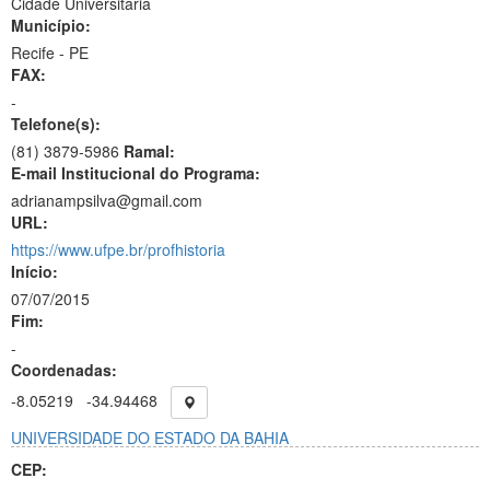
Cidade Universitária
Município:
Recife - PE
FAX:
-
Telefone(s):
(81) 3879-5986
Ramal:
E-mail Institucional do Programa:
adrianampsilva@gmail.com
URL:
https://www.ufpe.br/profhistoria
Início:
07/07/2015
Fim:
-
Coordenadas:
-8.05219
-34.94468
UNIVERSIDADE DO ESTADO DA BAHIA
CEP: