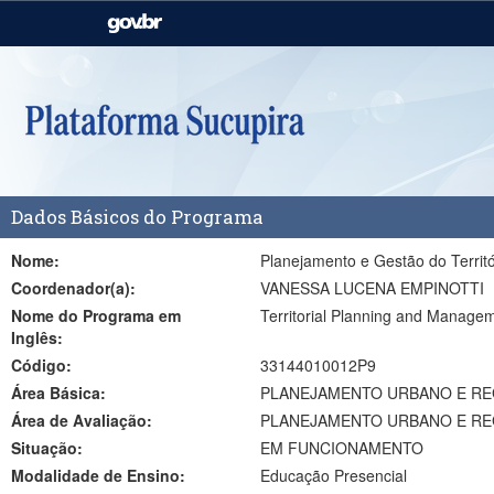
Casa Civil
Ministério da Justiça e
Segurança Pública
Ministério da Agricultura,
Ministério da Educação
Pecuária e Abastecimento
Ministério do Meio Ambiente
Ministério do Turismo
Dados Básicos do Programa
Secretaria de Governo
Gabinete de Segurança
Institucional
Nome:
Planejamento e Gestão do Territó
Coordenador(a):
VANESSA LUCENA EMPINOTTI
Nome do Programa em
Territorial Planning and Manage
Inglês:
Código:
33144010012P9
Área Básica:
PLANEJAMENTO URBANO E REG
Área de Avaliação:
PLANEJAMENTO URBANO E RE
Situação:
EM FUNCIONAMENTO
Modalidade de Ensino:
Educação Presencial