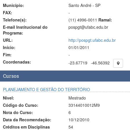
Município:
Santo André - SP
FAX:
-
Telefone(s):
(11) 4996-0011
Ramal:
E-mail Institucional do
pospgt@ufabc.edu.br
Programa:
URL:
http://pospgt.ufabc.edu.br
Início:
01/01/2011
Fim:
-
Coordenadas:
-23.67719
-46.56392
Cursos
PLANEJAMENTO E GESTÃO DO TERRITÓRIO
Nível:
Mestrado
Código do Curso:
33144010012M9
Nota do Curso:
6
Data da Recomendação:
10/12/2010
Créditos em Disciplinas
54