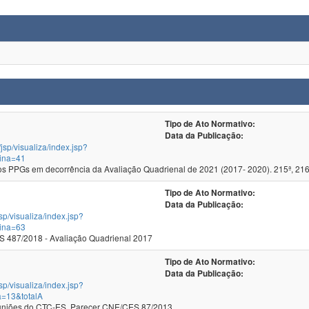
Tipo de Ato Normativo:
Data da Publicação:
/jsp/visualiza/index.jsp?
ina=41
 PPGs em decorrência da Avaliação Quadrienal de 2021 (2017- 2020). 215ª, 216
Tipo de Ato Normativo:
Data da Publicação:
jsp/visualiza/index.jsp?
ina=63
 487/2018 - Avaliação Quadrienal 2017
Tipo de Ato Normativo:
Data da Publicação:
jsp/visualiza/index.jsp?
a=13&totalA
as 141ª e 142ª Reuniões do CTC-ES, Parecer CNE/CES 87/2013.