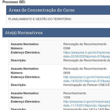
Processo SEI:
Áreas de Concentração do Curso
PLANEJAMENTO E GESTÃO DO TERRITÓRIO
Ato(s) Normativos
Renovação de Reconhecimento
Assunto Normativo:
0398
Número:
https://pesquisa.in.gov.br/imprensa
Endereço Eletrônico:
data=02/06/2025&jornal=515&pag
Renovação de Reconhecimento dos
Descrição:
Renovação de Reconhecimento
Assunto Normativo:
0609
Número:
http://pesquisa.in.gov.br/imprensa/
Endereço Eletrônico:
data=18/03/2019&jornal=515&pag
Homologação do Parecer CNE/CES
Descrição:
Reconhecimento
Assunto Normativo:
1009
Número:
http://pesquisa.in.gov.br/imprensa/
Endereço Eletrônico:
data=11/10/2013&jornal=1&pagin
Homologação d
Descrição: