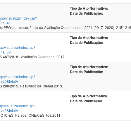
Tipo de Ato Normativo:
Data da Publicação:
/jsp/visualiza/index.jsp?
ina=41
 PPGs em decorrência da Avaliação Quadrienal de 2021 (2017- 2020). 215ª, 216
Tipo de Ato Normativo:
Data da Publicação:
jsp/visualiza/index.jsp?
ina=63
 487/2018 - Avaliação Quadrienal 2017
Tipo de Ato Normativo:
Data da Publicação:
jsp/visualiza/index.jsp?
a=20&totalA
288/2015. Resultado da Trienal 2013.
Tipo de Ato Normativo:
Data da Publicação:
jsp/visualiza/index.jsp?
a=40&totalA
 CTC-ES, Parecer CNE/CES 168/2011.