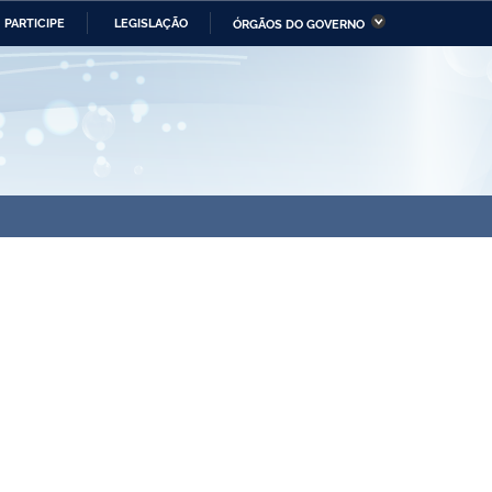
PARTICIPE
LEGISLAÇÃO
ÓRGÃOS DO GOVERNO
stério da Economia
Ministério da Infraestrutura
stério de Minas e Energia
Ministério da Ciência,
Tecnologia, Inovações e
Comunicações
tério da Mulher, da Família
Secretaria-Geral
s Direitos Humanos
lto