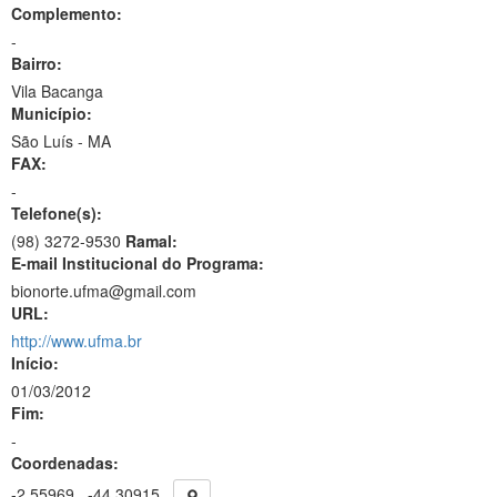
Complemento:
-
Bairro:
Vila Bacanga
Município:
São Luís - MA
FAX:
-
Telefone(s):
(98) 3272-9530
Ramal:
E-mail Institucional do Programa:
bionorte.ufma@gmail.com
URL:
http://www.ufma.br
Início:
01/03/2012
Fim:
-
Coordenadas:
-2.55969
-44.30915