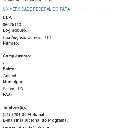
UNIVERSIDADE FEDERAL DO PARÁ
CEP:
66075110
Logradouro:
Rua Augusto Corrêa, nº 01
Número:
-
Complemento:
-
Bairro:
Guamá
Município:
Belém - PA
FAX:
-
Telefone(s):
(91) 3201-8904
Ramal:
E-mail Institucional do Programa:
secexecbionorte@ufpa.br