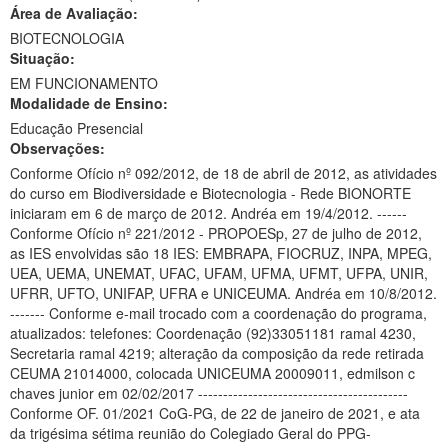
Área de Avaliação:
Ministério da Ciência, Tecnologia, Inovações e Comunicações
BIOTECNOLOGIA
Situação:
Ministério do Meio Ambiente
EM FUNCIONAMENTO
Modalidade de Ensino:
Ministério do Turismo
Educação Presencial
Ministério do Desenvolvimento Regional
Observações:
Conforme Ofício nº 092/2012, de 18 de abril de 2012, as atividades
Controladoria-Geral da União
do curso em Biodiversidade e Biotecnologia - Rede BIONORTE
iniciaram em 6 de março de 2012. Andréa em 19/4/2012. ------
Ministério da Mulher, da Família e dos Direitos Humanos
Conforme Ofício nº 221/2012 - PROPOESp, 27 de julho de 2012,
as IES envolvidas são 18 IES: EMBRAPA, FIOCRUZ, INPA, MPEG,
Secretaria-Geral
UEA, UEMA, UNEMAT, UFAC, UFAM, UFMA, UFMT, UFPA, UNIR,
UFRR, UFTO, UNIFAP, UFRA e UNICEUMA. Andréa em 10/8/2012.
Secretaria de Governo
------- Conforme e-mail trocado com a coordenação do programa,
atualizados: telefones: Coordenação (92)33051181 ramal 4230,
Gabinete de Segurança Institucional
Secretaria ramal 4219; alteração da composição da rede retirada
CEUMA 21014000, colocada UNICEUMA 20009011, edmilson c
Advocacia-Geral da União
chaves junior em 02/02/2017 ------------------------------------------
Conforme OF. 01/2021 CoG-PG, de 22 de janeiro de 2021, e ata
Banco Central do Brasil
da trigésima sétima reunião do Colegiado Geral do PPG-