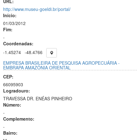
URL:
http://www.museu-goeldi.br/portal/
Início:
01/03/2012
Fim:
-
Coordenadas:
-1.45274
-48.4766
EMPRESA BRASILEIRA DE PESQUISA AGROPECUÁRIA -
EMBRAPA AMAZÔNIA ORIENTAL
CEP:
66095903
Logradouro:
TRAVESSA DR. ENÉAS PINHEIRO
Número:
-
Complemento:
-
Bairro: