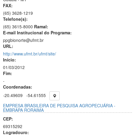
FAX:
(65)
3628-1219
Telefone(s):
(65) 3615-8000
Ramal:
E-mail Institucional do Programa:
ppgbionorte@ufmt.br
URL:
http://www.ufmt.br/ufmt/site/
Início:
01/03/2012
Fim:
-
Coordenadas:
-20.49609
-54.61555
EMPRESA BRASILEIRA DE PESQUISA AGROPECUÁRIA -
EMBRAPA RORAIMA
CEP:
69315292
Logradouro: