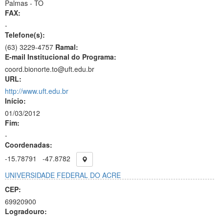
Palmas - TO
FAX:
-
Telefone(s):
(63) 3229-4757
Ramal:
E-mail Institucional do Programa:
coord.bionorte.to@uft.edu.br
URL:
http://www.uft.edu.br
Início:
01/03/2012
Fim:
-
Coordenadas:
-15.78791
-47.8782
UNIVERSIDADE FEDERAL DO ACRE
CEP:
69920900
Logradouro: