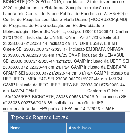
BIONORTE (COLG-PG)e 2019, ocorrida em 21 de dezembro de
Planalto
2020, registramos na Plataforma Sucupira a exclusão do
Laboratório Central de Saúde Pública de Rondônia (LACEN/RO) e
Centro de Pesquisa Leônidas e Maria Deane (FIOCRUZCPqLMD)
do Programa de Pós-Graduação em Biodiversidade e
Biotecnologia - Rede BIONORTE, código: 12001015038P1. Carina,
27/01/2021. Inclusão da UNINILTON e IFAP 2/1/23 Gisele SEI
23038.003721/2023-44 Inclusão da ITV, UNIFESSPA E IFMT
Gisele SEI 23038.003721/2023-44 Inclusão EMBRAPA CNPASA
23038.007809/2023-35 em 1/8/23 CAMP Inclusão da UEMASUL
SEI 23038.003721/2023-44 12/12/23 CAMP Inclusão da UERR SEI
23038.003721/2023-44 em 24/1/24 CAMP Inclusão da EMBRAPA
CPAMT SEI 23038.003721/2023-44 em 31/1/24 CAMP Inclusão da
UFR, IFRO, IMFA IFAC SEI 23038.003721/2023-44 em 14/3/24
CAMP Inclusão da IFTO, IFRR, IFPA SEI 23038.001875/2026-44
em 14/3/24 CAMP -------------------------------- Conforme Ofício nº
160/2026/PPG-BIONORTE, 23038.005581/2026-91, processo SEI
nº 23038.002736/2026-38, solicita a alteração de IES
coordenadora da UFPA para a UEPA em 14-7/2026. CAMP
Tipos de Regime Letivo
Nome
Ano de Início