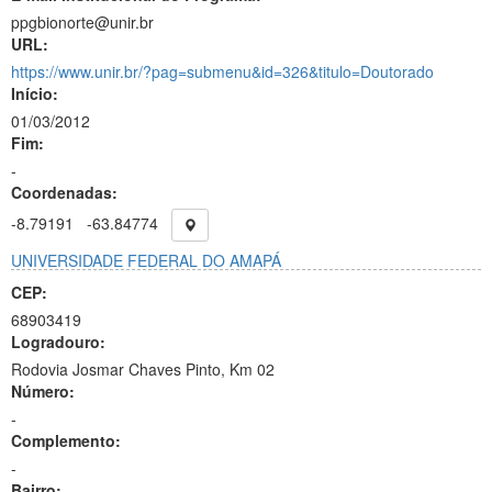
ppgbionorte@unir.br
URL:
https://www.unir.br/?pag=submenu&id=326&titulo=Doutorado
Início:
01/03/2012
Fim:
-
Coordenadas:
-8.79191
-63.84774
UNIVERSIDADE FEDERAL DO AMAPÁ
CEP:
68903419
Logradouro:
Rodovia Josmar Chaves Pinto, Km 02
Número:
-
Complemento:
-
Bairro: