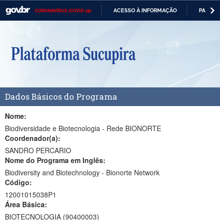
ACESSO À INFORMAÇÃO
PARTICI
CORONAVÍRUS (COVID-19)
Casa Civil
IR
PARA
Ministério da Justiça e Segurança Pública
O
CONTEÚDO
Ministério da Defesa
Ministério das Relações Exteriores
Dados Básicos do Programa
Ministério da Economia
Ministério da Infraestrutura
Nome:
Biodiversidade e Biotecnologia - Rede BIONORTE
Ministério da Agricultura, Pecuária e Abastecimento
Coordenador(a):
SANDRO PERCARIO
Ministério da Educação
Nome do Programa em Inglês:
Biodiversity and Biotechnology - Bionorte Network
Ministério da Cidadania
Código:
Ministério da Saúde
12001015038P1
Área Básica:
Ministério de Minas e Energia
BIOTECNOLOGIA (90400003)