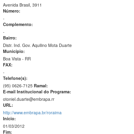
Avenida Brasil, 3911
Número:
-
Complemento:
-
Bairro:
Distr. Ind. Gov. Aquilino Mota Duarte
Município:
Boa Vista - RR
FAX:
-
Telefone(s):
(95) 0626-7125
Ramal:
E-mail Institucional do Programa:
otoniel.duarte@embrapa.rr
URL:
http://www.embrapa.br/roraima
Início:
01/03/2012
Fim: