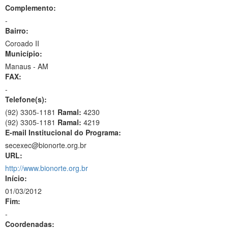
Complemento:
-
Bairro:
Coroado II
Município:
Manaus - AM
FAX:
-
Telefone(s):
(92) 3305-1181
Ramal:
4230
(92) 3305-1181
Ramal:
4219
E-mail Institucional do Programa:
secexec@bionorte.org.br
URL:
http://www.bionorte.org.br
Início:
01/03/2012
Fim:
-
Coordenadas: