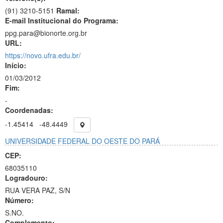
(91) 3210-5151
Ramal:
E-mail Institucional do Programa:
ppg.para@bionorte.org.br
URL:
https://novo.ufra.edu.br/
Início:
01/03/2012
Fim:
-
Coordenadas:
-1.45414
-48.4449
UNIVERSIDADE FEDERAL DO OESTE DO PARÁ
CEP:
68035110
Logradouro:
RUA VERA PAZ, S/N
Número:
S.NO.
Complemento: