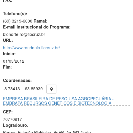
FAX:
-
Telefone(s):
(69) 3219-6000
Ramal:
E-mail Institucional do Programa:
bionorte.ro@fiocruz.br
URL:
http://www.rondonia.fiocruz.br/
Início:
01/03/2012
Fim:
-
Coordenadas:
-8.78413
-63.85939
EMPRESA BRASILEIRA DE PESQUISA AGROPECUÁRIA -
EMBRAPA RECURSOS GENÉTICOS E BIOTECNOLOGIA
CEP:
70770917
Logradouro:
Parque Estação Biológica, PqEB, Av. W3 Norte