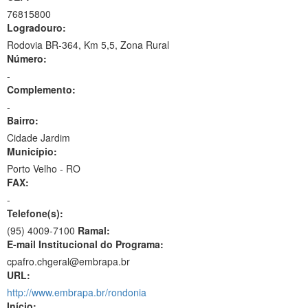
76815800
Logradouro:
Rodovia BR-364, Km 5,5, Zona Rural
Número:
-
Complemento:
-
Bairro:
Cidade Jardim
Município:
Porto Velho - RO
FAX:
-
Telefone(s):
(95) 4009-7100
Ramal:
E-mail Institucional do Programa:
cpafro.chgeral@embrapa.br
URL:
http://www.embrapa.br/rondonia
Início: