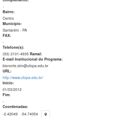
-
Bairro:
Centro
Município:
Santarém - PA
FAX:
-
Telefone(s):
(93) 2101-4935
Ramal:
E-mail Institucional do Programa:
bionorte.stm@ufopa.edu.br
URL:
http://www.ufopa.edu.br/
Início:
01/03/2012
Fim:
-
Coordenadas:
-2.42049
-54.74054