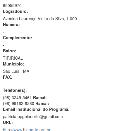
65055970
Logradouro:
Avenida Lourenço Vieira da Silva, 1.000
Número:
-
Complemento:
-
Bairro:
TIRIRICAL
Município:
São Luís - MA
FAX:
-
Telefone(s):
(98) 3245-5461
Ramal:
(98) 99162-8280
Ramal:
E-mail Institucional do Programa:
patricia.ppgbionorte@gmail.com
URL:
http://www.bionorte.org.br