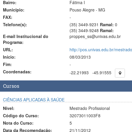
Bairro:
Fátima I
Município:
Pouso Alegre - MG
FAX:
-
Telefone(s):
(35) 3449-9231
Ramal:
0
(35) 3449-9248
Ramal:
E-mail Institucional do
proppes_ss@univas.edu.br
Programa:
URL:
http://pos.univas.edu.br/mestra
Início:
08/03/2013
Fim:
-
Coordenadas:
-22.21993
-45.91555
Cursos
CIÊNCIAS APLICADAS À SAÚDE
Nível:
Mestrado Profissional
Código do Curso:
32073011003F8
Nota do Curso:
5
Data da Recomendação:
21/11/2012