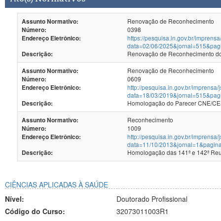
Renovação de Reconhecimento
Assunto Normativo:
0398
Número:
https://pesquisa.in.gov.br/imprensa
Endereço Eletrônico:
data=02/06/2025&jornal=515&pag
Renovação de Reconhecimento dos
Descrição:
Renovação de Reconhecimento
Assunto Normativo:
0609
Número:
http://pesquisa.in.gov.br/imprensa/
Endereço Eletrônico:
data=18/03/2019&jornal=515&pag
Homologação do Parecer CNE/CES
Descrição:
Reconhecimento
Assunto Normativo:
1009
Número:
http://pesquisa.in.gov.br/imprensa/
Endereço Eletrônico:
data=11/10/2013&jornal=1&pagin
Homologação d
Descrição:
CIÊNCIAS APLICADAS À SAÚDE
Nível:
Doutorado Profissional
Código do Curso:
32073011003R1