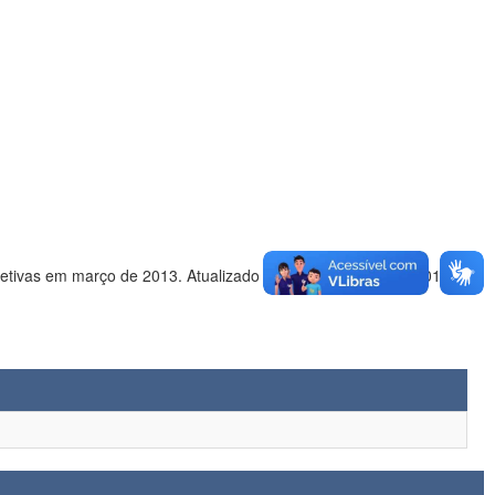
A IES encaminhou o ofício s/n datado de 06/12/2012 comunicando que o curso iniciará suas atividades letivas em março de 2013. Atualizado por Alause em 23/01/2013.