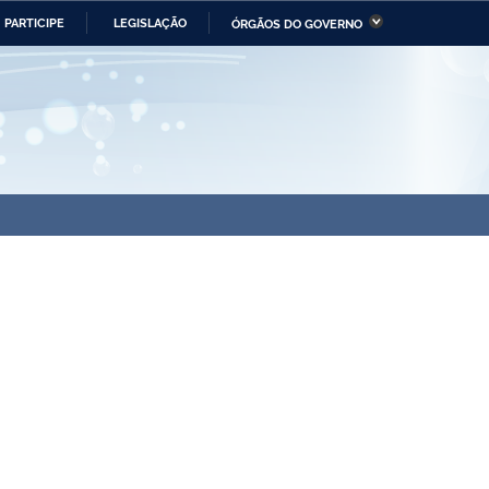
PARTICIPE
LEGISLAÇÃO
ÓRGÃOS DO GOVERNO
stério da Economia
Ministério da Infraestrutura
stério de Minas e Energia
Ministério da Ciência,
Tecnologia, Inovações e
Comunicações
tério da Mulher, da Família
Secretaria-Geral
s Direitos Humanos
lto