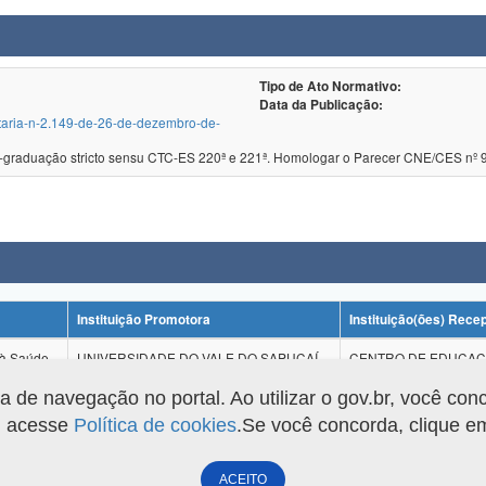
Tipo de Ato Normativo:
Data da Publicação:
ortaria-n-2.149-de-26-de-dezembro-de-
Reconhecimento de cursos de pós-graduação stricto sensu CTC-ES 220ª e 221ª. Homologar o Pare
Instituição Promotora
Instituição(ões) Rece
 à Saúde
UNIVERSIDADE DO VALE DO SAPUCAÍ
CENTRO DE EDUCAÇÃ
de navegação no portal. Ao utilizar o gov.br, você con
o, acesse
Política de cookies
.Se você concorda, clique 
ACEITO