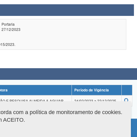
Portaria
27/12/2023
cer CNE/CES nº 915/2023.
ptora
Período de Vigência
O E PESQUISA ALMEIDA & AGUIAR
24/02/2023 a 22/12/2025
corda com a política de monitoramento de cookies.
em ACEITO.