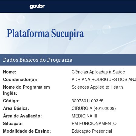
Casa Civil
Ministério da Justiça e
Segurança Pública
Ministério da Agricultura,
Ministério da Educação
Pecuária e Abastecimento
Ministério do Meio Ambiente
Ministério do Turismo
Dados Básicos do Programa
Secretaria de Governo
Gabinete de Segurança
Institucional
Nome:
Ciências Aplicadas à Saúde
Coordenador(a):
ADRIANA RODRIGUES DOS AN
Nome do Programa em
Sciences Applied to Health
Inglês:
Código:
32073011003P5
Área Básica:
CIRURGIA (40102009)
Área de Avaliação:
MEDICINA III
Situação:
EM FUNCIONAMENTO
Modalidade de Ensino:
Educação Presencial