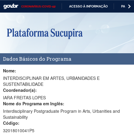
ACESSO À INFORMAÇÃO
PARTICI
CORONAVÍRUS (COVID-19)
Casa Civil
IR
PARA
Ministério da Justiça e Segurança Pública
O
CONTEÚDO
Ministério da Defesa
Ministério das Relações Exteriores
Dados Básicos do Programa
Ministério da Economia
Ministério da Infraestrutura
Nome:
INTERDISCIPLINAR EM ARTES, URBANIDADES E
Ministério da Agricultura, Pecuária e Abastecimento
SUSTENTABILIDADE
Coordenador(a):
Ministério da Educação
IARA FREITAS LOPES
Nome do Programa em Inglês:
Ministério da Cidadania
Interdisciplinary Postgraduate Program in Arts, Urbanities and
Sustainability
Ministério da Saúde
Código:
Ministério de Minas e Energia
32018010041P5