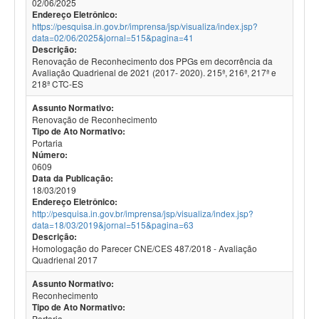
02/06/2025
Endereço Eletrônico:
https://pesquisa.in.gov.br/imprensa/jsp/visualiza/index.jsp?
data=02/06/2025&jornal=515&pagina=41
Descrição:
Renovação de Reconhecimento dos PPGs em decorrência da
Avaliação Quadrienal de 2021 (2017- 2020). 215ª, 216ª, 217ª e
218ª CTC-ES
Assunto Normativo:
Renovação de Reconhecimento
Tipo de Ato Normativo:
Portaria
Número:
0609
Data da Publicação:
18/03/2019
Endereço Eletrônico:
http://pesquisa.in.gov.br/imprensa/jsp/visualiza/index.jsp?
data=18/03/2019&jornal=515&pagina=63
Descrição:
Homologação do Parecer CNE/CES 487/2018 - Avaliação
Quadrienal 2017
Assunto Normativo:
Reconhecimento
Tipo de Ato Normativo:
Portaria