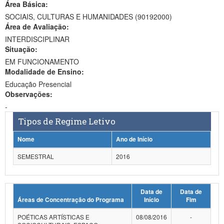
Área Básica:
Ministério da Ciência, Tecnologia, Inovações e Comunicações
SOCIAIS, CULTURAS E HUMANIDADES (90192000)
Área de Avaliação:
Ministério do Meio Ambiente
INTERDISCIPLINAR
Situação:
Ministério do Turismo
EM FUNCIONAMENTO
Modalidade de Ensino:
Ministério do Desenvolvimento Regional
Educação Presencial
Controladoria-Geral da União
Observações:
-
Ministério da Mulher, da Família e dos Direitos Humanos
Tipos de Regime Letivo
Secretaria-Geral
Nome
Ano de Início
Secretaria de Governo
SEMESTRAL
2016
Gabinete de Segurança Institucional
Data de
Data de
Advocacia-Geral da União
Áreas de Concentração do Programa
Início
Fim
Banco Central do Brasil
POÉTICAS ARTÍSTICAS E
08/08/2016
-