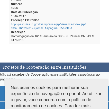
Número:
0256
Data da Publicação:
16/02/2017
Endereço Eletrônico:
http://pesquisa.in.gov.br/imprensa/jsp/visualiza/index.jsp?
data=16/02/2017&jornal=1&pagina=15&totalA
Descrição:
Homologação da 161ª Reunião do CTC-ES. Parecer CNE/CES
617/2016.
Projetos de Cooperação entre Instituições
Não há projetos de Cooperação entre Instituições associados ao
programa.
Nós usamos cookies para melhorar sua
experiência de navegação no portal. Ao utilizar
o gov.br, você concorda com a política de
monitoramento de cookies. Para ter mais
Compatibilidade