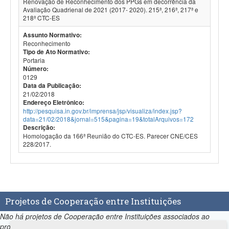
Renovação de Reconhecimento dos PPGs em decorrência da
Avaliação Quadrienal de 2021 (2017- 2020). 215ª, 216ª, 217ª e
218ª CTC-ES
Assunto Normativo:
Reconhecimento
Tipo de Ato Normativo:
Portaria
Número:
0129
Data da Publicação:
21/02/2018
Endereço Eletrônico:
http://pesquisa.in.gov.br/imprensa/jsp/visualiza/index.jsp?
data=21/02/2018&jornal=515&pagina=19&totalArquivos=172
Descrição:
Homologação da 166ª Reunião do CTC-ES. Parecer CNE/CES
228/2017.
Projetos de Cooperação entre Instituições
Não há projetos de Cooperação entre Instituições associados ao
programa.