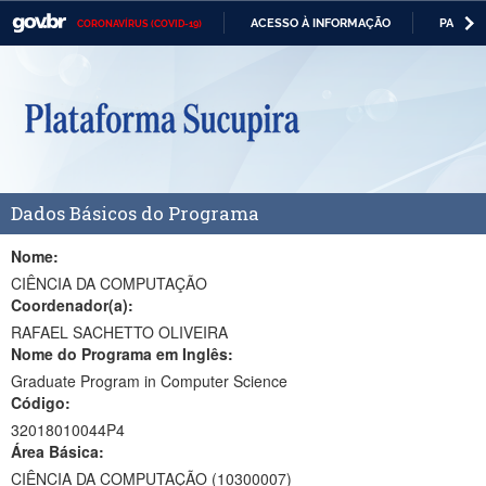
ACESSO À INFORMAÇÃO
PARTICI
CORONAVÍRUS (COVID-19)
Casa Civil
IR
PARA
Ministério da Justiça e Segurança Pública
O
CONTEÚDO
Ministério da Defesa
Ministério das Relações Exteriores
Dados Básicos do Programa
Ministério da Economia
Ministério da Infraestrutura
Nome:
CIÊNCIA DA COMPUTAÇÃO
Ministério da Agricultura, Pecuária e Abastecimento
Coordenador(a):
RAFAEL SACHETTO OLIVEIRA
Ministério da Educação
Nome do Programa em Inglês:
Graduate Program in Computer Science
Ministério da Cidadania
Código:
Ministério da Saúde
32018010044P4
Área Básica:
Ministério de Minas e Energia
CIÊNCIA DA COMPUTAÇÃO (10300007)