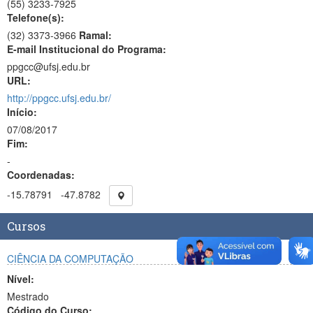
(55)
3233-7925
Telefone(s):
(32) 3373-3966
Ramal:
E-mail Institucional do Programa:
ppgcc@ufsj.edu.br
URL:
http://ppgcc.ufsj.edu.br/
Início:
07/08/2017
Fim:
-
Coordenadas:
-15.78791
-47.8782
Cursos
CIÊNCIA DA COMPUTAÇÃO
Nível:
Mestrado
Código do Curso: