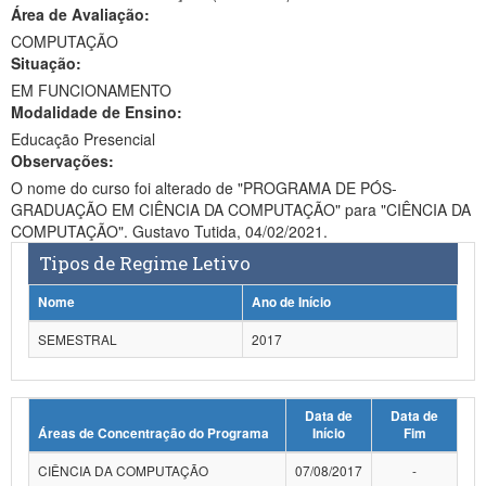
Área de Avaliação:
Ministério da Ciência, Tecnologia, Inovações e Comunicações
COMPUTAÇÃO
Situação:
Ministério do Meio Ambiente
EM FUNCIONAMENTO
Modalidade de Ensino:
Ministério do Turismo
Educação Presencial
Ministério do Desenvolvimento Regional
Observações:
O nome do curso foi alterado de "PROGRAMA DE PÓS-
Controladoria-Geral da União
GRADUAÇÃO EM CIÊNCIA DA COMPUTAÇÃO" para "CIÊNCIA DA
COMPUTAÇÃO". Gustavo Tutida, 04/02/2021.
Ministério da Mulher, da Família e dos Direitos Humanos
Tipos de Regime Letivo
Secretaria-Geral
Nome
Ano de Início
Secretaria de Governo
SEMESTRAL
2017
Gabinete de Segurança Institucional
Data de
Data de
Advocacia-Geral da União
Áreas de Concentração do Programa
Início
Fim
Banco Central do Brasil
CIÊNCIA DA COMPUTAÇÃO
07/08/2017
-