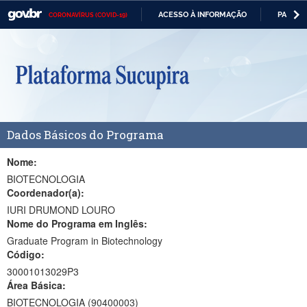
ACESSO À INFORMAÇÃO
PARTICI
CORONAVÍRUS (COVID-19)
Casa Civil
IR
PARA
Ministério da Justiça e Segurança Pública
O
CONTEÚDO
Ministério da Defesa
Ministério das Relações Exteriores
Dados Básicos do Programa
Ministério da Economia
Ministério da Infraestrutura
Nome:
BIOTECNOLOGIA
Ministério da Agricultura, Pecuária e Abastecimento
Coordenador(a):
IURI DRUMOND LOURO
Ministério da Educação
Nome do Programa em Inglês:
Graduate Program in Biotechnology
Ministério da Cidadania
Código:
Ministério da Saúde
30001013029P3
Área Básica:
Ministério de Minas e Energia
BIOTECNOLOGIA (90400003)