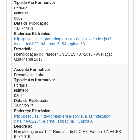
Tipo de Ato Normativo:
Portaria
Número:
0609
Data da Publicação:
18/03/2019
Endereço Eletrônico:
http://pesquisa.in.gov.br/imprensa/jsp/visualiza/index.jsp?
data=18/03/2019&jornal=515&pagina=63
Descrição:
Homologação do Parecer CNE/CES 487/2018 - Avaliação
Quadrienal 2017
Assunto Normativo:
Reconhecimento
Tipo de Ato Normativo:
Portaria
Número:
0256
Data da Publicação:
16/02/2017
Endereço Eletrônico:
http://pesquisa.in.gov.br/imprensa/jsp/visualiza/index.jsp?
data=16/02/2017&jornal=1&pagina=15&totalA
Descrição:
Homologação da 161ª Reunião do CTC-ES. Parecer CNE/CES
617/2016.