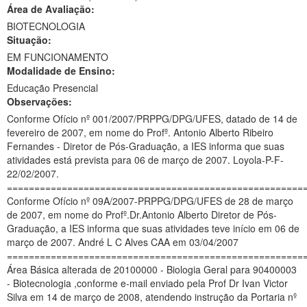
Área de Avaliação:
Ministério da Ciência, Tecnologia, Inovações e Comunicações
BIOTECNOLOGIA
Situação:
Ministério do Meio Ambiente
EM FUNCIONAMENTO
Modalidade de Ensino:
Ministério do Turismo
Educação Presencial
Ministério do Desenvolvimento Regional
Observações:
Conforme Ofício nº 001/2007/PRPPG/DPG/UFES, datado de 14 de
Controladoria-Geral da União
fevereiro de 2007, em nome do Profº. Antonio Alberto Ribeiro
Fernandes - Diretor de Pós-Graduação, a IES informa que suas
Ministério da Mulher, da Família e dos Direitos Humanos
atividades está prevista para 06 de março de 2007. Loyola-P-F-
22/02/2007.
Secretaria-Geral
======================================================
Conforme Ofício nº 09A/2007-PRPPG/DPG/UFES de 28 de março
Secretaria de Governo
de 2007, em nome do Profº.Dr.Antonio Alberto Diretor de Pós-
Graduação, a IES informa que suas atividades teve início em 06 de
Gabinete de Segurança Institucional
março de 2007. André L C Alves CAA em 03/04/2007
======================================================
Advocacia-Geral da União
Área Básica alterada de 20100000 - Biologia Geral para 90400003
- Biotecnologia ,conforme e-mail enviado pela Prof Dr Ivan Victor
Banco Central do Brasil
Silva em 14 de março de 2008, atendendo instrução da Portaria nº