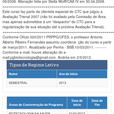
09/2008. Alteração feita por Stella Wolff/CAA IV em 30.04.2008.
Planalto
======================================================
Este curso faz parte da clientela especial do CTC que julgou a
Avaliação Trienal 2007 (não foi avaliado pela Comissão de Área,
mas apenas submetidos a um "despacho" do CTC para a
regularização de sua situação até a próxima Avaliação Trienal).
======================================================
Conforme Ofício 020/2011 PRPPG/UFES, o professor Antonio
Alberto Ribeiro Fernandes assumiu coordena- ção do curso a partir
de março/2011. Atualizado por Penha - BSB.10/03/2011. ---------
Conforme e-mail, houve alteração do e-
mail:pgbiotecnologia@gmail.com. Andréa em 2/5/2012.
Tipos de Regime Letivo
Nome
Ano de Início
SEMESTRAL
2013
Data de
Data de
Áreas de Concentração do Programa
Início
Fim
BIOTECNOLOGIA NA SAÚDE
01/01/2012
-