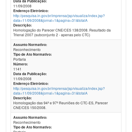
Data da Publicação:
11/09/2008
Endereço Eletrônico:
http://pesquisa.in.gov.br/imprensa/jsp/visualiza/index.jsp?
data=11/09/2008&jornal=1&pagina=31&totalA
Descrição:
Homologação do Parecer CNE/CES 138/2008. Resultado da
Trienal 2007 (subconjunto 2 - apenas pelo CTC)
Assunto Normativo:
Reconhecimento
Tipo de Ato Normativo:
Portaria
Número:
1141
Data da Publicação:
11/09/2008
Endereço Eletrônico:
http://pesquisa.in.gov.br/imprensa/jsp/visualiza/index.jsp?
data=11/09/2008&jornal=1&pagina=31&totalA
Descrição:
Homologação das 94ª e 97ª Reuniões do CTC-ES, Parecer
CNE/CES 150/2008.
Assunto Normativo:
Reconhecimento
Tipo de Ato Normativo:
Portaria