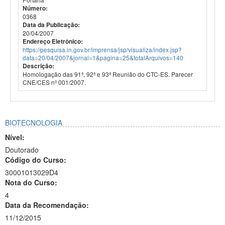
Número:
0368
Data da Publicação:
20/04/2007
Endereço Eletrônico:
https://pesquisa.in.gov.br/imprensa/jsp/visualiza/index.jsp?
data=20/04/2007&jornal=1&pagina=25&totalArquivos=140
Descrição:
Homologação das 91ª, 92ª e 93ª Reunião do CTC-ES. Parecer
CNE/CES nº 001/2007.
BIOTECNOLOGIA
Nível:
Doutorado
Código do Curso:
30001013029D4
Nota do Curso:
4
Data da Recomendação:
11/12/2015