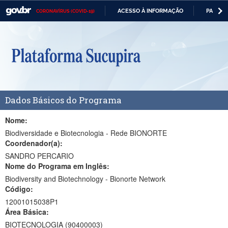
ACESSO À INFORMAÇÃO
PARTICI
CORONAVÍRUS (COVID-19)
Casa Civil
IR
PARA
Ministério da Justiça e Segurança Pública
O
CONTEÚDO
Ministério da Defesa
Ministério das Relações Exteriores
Dados Básicos do Programa
Ministério da Economia
Ministério da Infraestrutura
Nome:
Biodiversidade e Biotecnologia - Rede BIONORTE
Ministério da Agricultura, Pecuária e Abastecimento
Coordenador(a):
SANDRO PERCARIO
Ministério da Educação
Nome do Programa em Inglês:
Biodiversity and Biotechnology - Bionorte Network
Ministério da Cidadania
Código:
Ministério da Saúde
12001015038P1
Área Básica:
Ministério de Minas e Energia
BIOTECNOLOGIA (90400003)