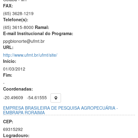
FAX:
(65)
3628-1219
Telefone(s):
(65) 3615-8000
Ramal:
E-mail Institucional do Programa:
ppgbionorte@ufmt.br
URL:
http://www.ufmt.br/ufmt/site/
Início:
01/03/2012
Fim:
-
Coordenadas:
-20.49609
-54.61555
EMPRESA BRASILEIRA DE PESQUISA AGROPECUÁRIA -
EMBRAPA RORAIMA
CEP:
69315292
Logradouro: