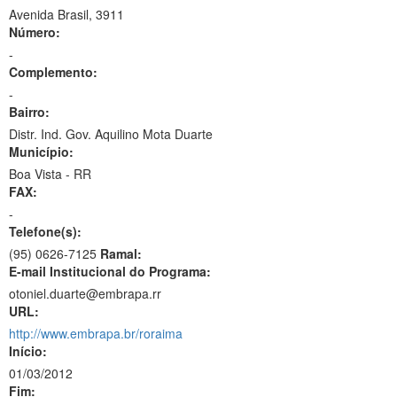
Avenida Brasil, 3911
Número:
-
Complemento:
-
Bairro:
Distr. Ind. Gov. Aquilino Mota Duarte
Município:
Boa Vista - RR
FAX:
-
Telefone(s):
(95) 0626-7125
Ramal:
E-mail Institucional do Programa:
otoniel.duarte@embrapa.rr
URL:
http://www.embrapa.br/roraima
Início:
01/03/2012
Fim: