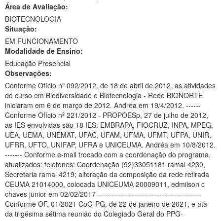
Área de Avaliação:
Ministério da Ciência, Tecnologia, Inovações e Comunicações
BIOTECNOLOGIA
Situação:
Ministério do Meio Ambiente
EM FUNCIONAMENTO
Modalidade de Ensino:
Ministério do Turismo
Educação Presencial
Ministério do Desenvolvimento Regional
Observações:
Conforme Ofício nº 092/2012, de 18 de abril de 2012, as atividades
Controladoria-Geral da União
do curso em Biodiversidade e Biotecnologia - Rede BIONORTE
iniciaram em 6 de março de 2012. Andréa em 19/4/2012. ------
Ministério da Mulher, da Família e dos Direitos Humanos
Conforme Ofício nº 221/2012 - PROPOESp, 27 de julho de 2012,
as IES envolvidas são 18 IES: EMBRAPA, FIOCRUZ, INPA, MPEG,
Secretaria-Geral
UEA, UEMA, UNEMAT, UFAC, UFAM, UFMA, UFMT, UFPA, UNIR,
UFRR, UFTO, UNIFAP, UFRA e UNICEUMA. Andréa em 10/8/2012.
Secretaria de Governo
------- Conforme e-mail trocado com a coordenação do programa,
atualizados: telefones: Coordenação (92)33051181 ramal 4230,
Gabinete de Segurança Institucional
Secretaria ramal 4219; alteração da composição da rede retirada
CEUMA 21014000, colocada UNICEUMA 20009011, edmilson c
Advocacia-Geral da União
chaves junior em 02/02/2017 ------------------------------------------
Conforme OF. 01/2021 CoG-PG, de 22 de janeiro de 2021, e ata
Banco Central do Brasil
da trigésima sétima reunião do Colegiado Geral do PPG-