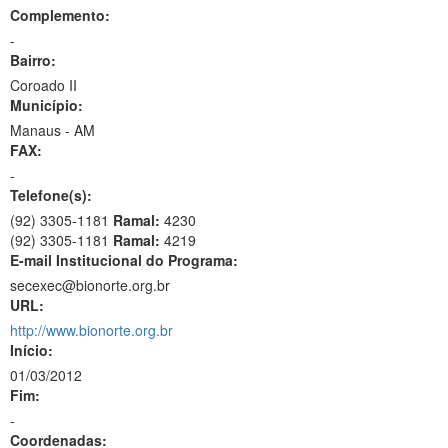
Complemento:
-
Bairro:
Coroado II
Município:
Manaus - AM
FAX:
-
Telefone(s):
(92) 3305-1181
Ramal:
4230
(92) 3305-1181
Ramal:
4219
E-mail Institucional do Programa:
secexec@bionorte.org.br
URL:
http://www.bionorte.org.br
Início:
01/03/2012
Fim:
-
Coordenadas: