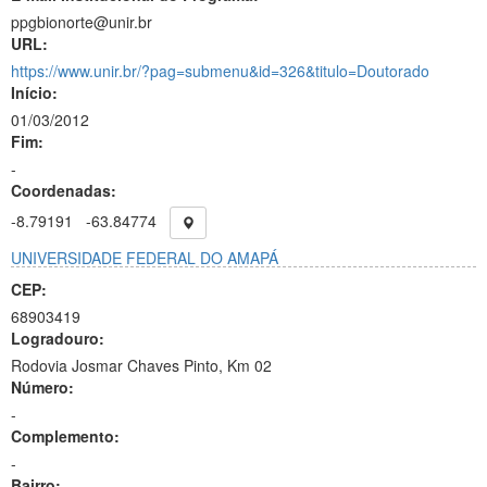
ppgbionorte@unir.br
URL:
https://www.unir.br/?pag=submenu&id=326&titulo=Doutorado
Início:
01/03/2012
Fim:
-
Coordenadas:
-8.79191
-63.84774
UNIVERSIDADE FEDERAL DO AMAPÁ
CEP:
68903419
Logradouro:
Rodovia Josmar Chaves Pinto, Km 02
Número:
-
Complemento:
-
Bairro: