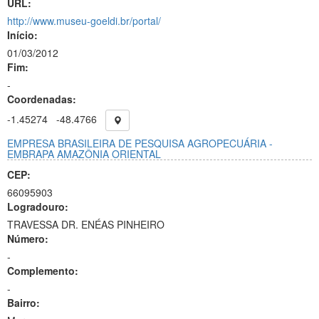
URL:
http://www.museu-goeldi.br/portal/
Início:
01/03/2012
Fim:
-
Coordenadas:
-1.45274
-48.4766
EMPRESA BRASILEIRA DE PESQUISA AGROPECUÁRIA -
EMBRAPA AMAZÔNIA ORIENTAL
CEP:
66095903
Logradouro:
TRAVESSA DR. ENÉAS PINHEIRO
Número:
-
Complemento:
-
Bairro: