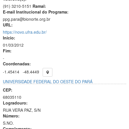
(91) 3210-5151
Ramal:
E-mail Institucional do Programa:
ppg.para@bionorte.org.br
URL:
https://novo.ufra.edu.br/
Início:
01/03/2012
Fim:
-
Coordenadas:
-1.45414
-48.4449
UNIVERSIDADE FEDERAL DO OESTE DO PARÁ
CEP:
68035110
Logradouro:
RUA VERA PAZ, S/N
Número:
S.NO.
Complemento: