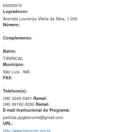
65055970
Logradouro:
Avenida Lourenço Vieira da Silva, 1.000
Número:
-
Complemento:
-
Bairro:
TIRIRICAL
Município:
São Luís - MA
FAX:
-
Telefone(s):
(98) 3245-5461
Ramal:
(98) 99162-8280
Ramal:
E-mail Institucional do Programa:
patricia.ppgbionorte@gmail.com
URL:
http://www.bionorte.org.br