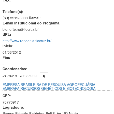
FAX:
-
Telefone(s):
(69) 3219-6000
Ramal:
E-mail Institucional do Programa:
bionorte.ro@fiocruz.br
URL:
http://www.rondonia.fiocruz.br/
Início:
01/03/2012
Fim:
-
Coordenadas:
-8.78413
-63.85939
EMPRESA BRASILEIRA DE PESQUISA AGROPECUÁRIA -
EMBRAPA RECURSOS GENÉTICOS E BIOTECNOLOGIA
CEP:
70770917
Logradouro:
Parque Estação Biológica, PqEB, Av. W3 Norte