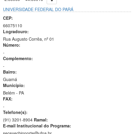
UNIVERSIDADE FEDERAL DO PARÁ
CEP:
66075110
Logradouro:
Rua Augusto Corrêa, nº 01
Número:
-
Complemento:
-
Bairro:
Guamá
Município:
Belém - PA
FAX:
-
Telefone(s):
(91) 3201-8904
Ramal:
E-mail Institucional do Programa:
secexecbionorte@ufpa.br