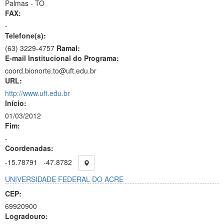
Palmas - TO
FAX:
-
Telefone(s):
(63) 3229-4757
Ramal:
E-mail Institucional do Programa:
coord.bionorte.to@uft.edu.br
URL:
http://www.uft.edu.br
Início:
01/03/2012
Fim:
-
Coordenadas:
-15.78791
-47.8782
UNIVERSIDADE FEDERAL DO ACRE
CEP:
69920900
Logradouro: