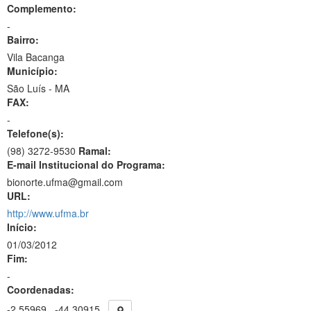
Complemento:
-
Bairro:
Vila Bacanga
Município:
São Luís - MA
FAX:
-
Telefone(s):
(98) 3272-9530
Ramal:
E-mail Institucional do Programa:
bionorte.ufma@gmail.com
URL:
http://www.ufma.br
Início:
01/03/2012
Fim:
-
Coordenadas:
-2.55969
-44.30915