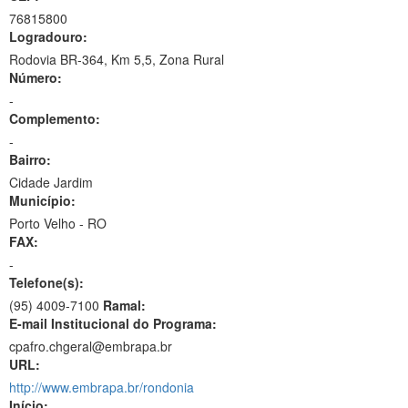
76815800
Logradouro:
Rodovia BR-364, Km 5,5, Zona Rural
Número:
-
Complemento:
-
Bairro:
Cidade Jardim
Município:
Porto Velho - RO
FAX:
-
Telefone(s):
(95) 4009-7100
Ramal:
E-mail Institucional do Programa:
cpafro.chgeral@embrapa.br
URL:
http://www.embrapa.br/rondonia
Início: