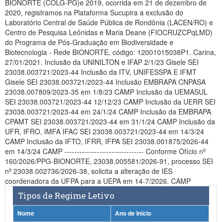
BIONORTE (COLG-PG)e 2019, ocorrida em 21 de dezembro de
Planalto
2020, registramos na Plataforma Sucupira a exclusão do
Laboratório Central de Saúde Pública de Rondônia (LACEN/RO) e
Centro de Pesquisa Leônidas e Maria Deane (FIOCRUZCPqLMD)
do Programa de Pós-Graduação em Biodiversidade e
Biotecnologia - Rede BIONORTE, código: 12001015038P1. Carina,
27/01/2021. Inclusão da UNINILTON e IFAP 2/1/23 Gisele SEI
23038.003721/2023-44 Inclusão da ITV, UNIFESSPA E IFMT
Gisele SEI 23038.003721/2023-44 Inclusão EMBRAPA CNPASA
23038.007809/2023-35 em 1/8/23 CAMP Inclusão da UEMASUL
SEI 23038.003721/2023-44 12/12/23 CAMP Inclusão da UERR SEI
23038.003721/2023-44 em 24/1/24 CAMP Inclusão da EMBRAPA
CPAMT SEI 23038.003721/2023-44 em 31/1/24 CAMP Inclusão da
UFR, IFRO, IMFA IFAC SEI 23038.003721/2023-44 em 14/3/24
CAMP Inclusão da IFTO, IFRR, IFPA SEI 23038.001875/2026-44
em 14/3/24 CAMP -------------------------------- Conforme Ofício nº
160/2026/PPG-BIONORTE, 23038.005581/2026-91, processo SEI
nº 23038.002736/2026-38, solicita a alteração de IES
coordenadora da UFPA para a UEPA em 14-7/2026. CAMP
Tipos de Regime Letivo
Nome
Ano de Início