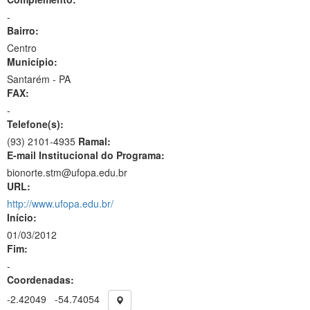
-
Bairro:
Centro
Município:
Santarém - PA
FAX:
-
Telefone(s):
(93) 2101-4935
Ramal:
E-mail Institucional do Programa:
bionorte.stm@ufopa.edu.br
URL:
http://www.ufopa.edu.br/
Início:
01/03/2012
Fim:
-
Coordenadas:
-2.42049
-54.74054