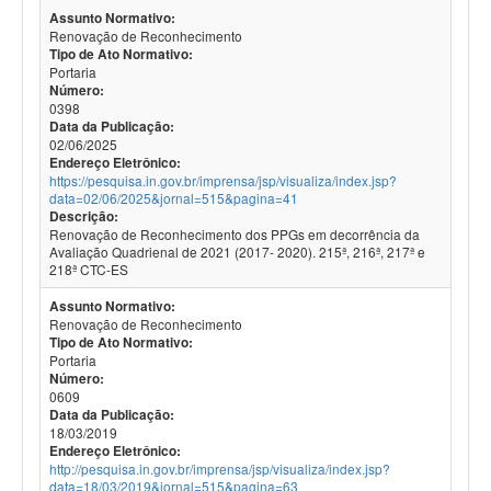
Assunto Normativo:
Renovação de Reconhecimento
Tipo de Ato Normativo:
Portaria
Número:
0398
Data da Publicação:
02/06/2025
Endereço Eletrônico:
https://pesquisa.in.gov.br/imprensa/jsp/visualiza/index.jsp?
data=02/06/2025&jornal=515&pagina=41
Descrição:
Renovação de Reconhecimento dos PPGs em decorrência da
Avaliação Quadrienal de 2021 (2017- 2020). 215ª, 216ª, 217ª e
218ª CTC-ES
Assunto Normativo:
Renovação de Reconhecimento
Tipo de Ato Normativo:
Portaria
Número:
0609
Data da Publicação:
18/03/2019
Endereço Eletrônico:
http://pesquisa.in.gov.br/imprensa/jsp/visualiza/index.jsp?
data=18/03/2019&jornal=515&pagina=63