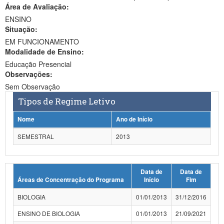
Área de Avaliação:
Ministério da Ciência, Tecnologia, Inovações e Comunicações
ENSINO
Situação:
Ministério do Meio Ambiente
EM FUNCIONAMENTO
Modalidade de Ensino:
Ministério do Turismo
Educação Presencial
Ministério do Desenvolvimento Regional
Observações:
Sem Observação
Controladoria-Geral da União
Tipos de Regime Letivo
Ministério da Mulher, da Família e dos Direitos Humanos
Nome
Ano de Início
Secretaria-Geral
SEMESTRAL
2013
Secretaria de Governo
Data de
Data de
Gabinete de Segurança Institucional
Áreas de Concentração do Programa
Início
Fim
Advocacia-Geral da União
BIOLOGIA
01/01/2013
31/12/2016
Banco Central do Brasil
ENSINO DE BIOLOGIA
01/01/2013
21/09/2021