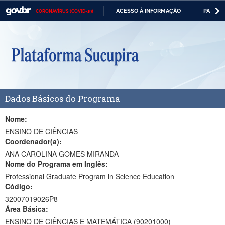
ACESSO À INFORMAÇÃO
PARTICI
CORONAVÍRUS (COVID-19)
Casa Civil
IR
PARA
Ministério da Justiça e Segurança Pública
O
CONTEÚDO
Ministério da Defesa
Ministério das Relações Exteriores
Dados Básicos do Programa
Ministério da Economia
Ministério da Infraestrutura
Nome:
ENSINO DE CIÊNCIAS
Ministério da Agricultura, Pecuária e Abastecimento
Coordenador(a):
ANA CAROLINA GOMES MIRANDA
Ministério da Educação
Nome do Programa em Inglês:
Professional Graduate Program in Science Education
Ministério da Cidadania
Código:
Ministério da Saúde
32007019026P8
Área Básica:
Ministério de Minas e Energia
ENSINO DE CIÊNCIAS E MATEMÁTICA (90201000)