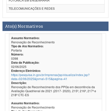
FOTÔNICA EM ENGENHARIA
TELECOMUNICAÇÕES E REDES
Ato(s) Normativos
Assunto Normativo:
Renovação de Reconhecimento
Tipo de Ato Normativo:
Portaria
Número:
0398
Data da Publicação:
02/06/2025
Endereço Eletrônico:
https://pesquisa.in.gov.br/imprensa/jsp/visualiza/index.jsp?
data=02/06/2025&jornal=515&pagina=41
Descrição:
Renovação de Reconhecimento dos PPGs em decorrência da
Avaliação Quadrienal de 2021 (2017- 2020). 215ª, 216ª, 217ª e
218ª CTC-ES
Assunto Normativo:
Renovação de Reconhecimento