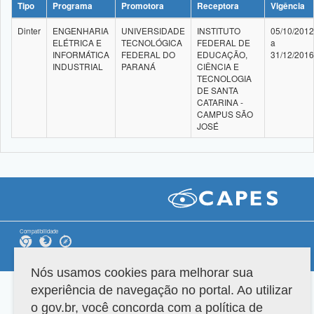
Tipo
Programa
Promotora
Receptora
Vigência
Dinter
ENGENHARIA
UNIVERSIDADE
INSTITUTO
05/10/2012
ELÉTRICA E
TECNOLÓGICA
FEDERAL DE
a
INFORMÁTICA
FEDERAL DO
EDUCAÇÃO,
31/12/2016
INDUSTRIAL
PARANÁ
CIÊNCIA E
TECNOLOGIA
DE SANTA
CATARINA -
CAMPUS SÃO
JOSÉ
Compatibilidade
Versão do sistema: 3.88.9
Copyright 2022 Capes. Todos os direitos reservados.
Nós usamos cookies para melhorar sua
experiência de navegação no portal. Ao utilizar
o gov.br, você concorda com a política de