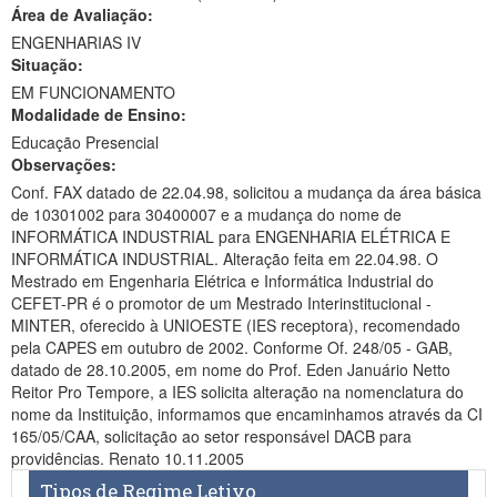
Área de Avaliação:
Ministério da Ciência, Tecnologia, Inovações e Comunicações
ENGENHARIAS IV
Situação:
Ministério do Meio Ambiente
EM FUNCIONAMENTO
Modalidade de Ensino:
Ministério do Turismo
Educação Presencial
Ministério do Desenvolvimento Regional
Observações:
Conf. FAX datado de 22.04.98, solicitou a mudança da área básica
Controladoria-Geral da União
de 10301002 para 30400007 e a mudança do nome de
INFORMÁTICA INDUSTRIAL para ENGENHARIA ELÉTRICA E
Ministério da Mulher, da Família e dos Direitos Humanos
INFORMÁTICA INDUSTRIAL. Alteração feita em 22.04.98. O
Mestrado em Engenharia Elétrica e Informática Industrial do
Secretaria-Geral
CEFET-PR é o promotor de um Mestrado Interinstitucional -
MINTER, oferecido à UNIOESTE (IES receptora), recomendado
Secretaria de Governo
pela CAPES em outubro de 2002. Conforme Of. 248/05 - GAB,
datado de 28.10.2005, em nome do Prof. Eden Januário Netto
Gabinete de Segurança Institucional
Reitor Pro Tempore, a IES solicita alteração na nomenclatura do
nome da Instituição, informamos que encaminhamos através da CI
Advocacia-Geral da União
165/05/CAA, solicitação ao setor responsável DACB para
providências. Renato 10.11.2005
Banco Central do Brasil
Tipos de Regime Letivo