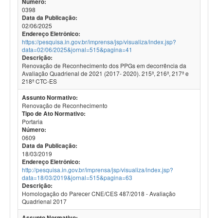
Número:
0398
Data da Publicação:
02/06/2025
Endereço Eletrônico:
https://pesquisa.in.gov.br/imprensa/jsp/visualiza/index.jsp?
data=02/06/2025&jornal=515&pagina=41
Descrição:
Renovação de Reconhecimento dos PPGs em decorrência da
Avaliação Quadrienal de 2021 (2017- 2020). 215ª, 216ª, 217ª e
218ª CTC-ES
Assunto Normativo:
Renovação de Reconhecimento
Tipo de Ato Normativo:
Portaria
Número:
0609
Data da Publicação:
18/03/2019
Endereço Eletrônico:
http://pesquisa.in.gov.br/imprensa/jsp/visualiza/index.jsp?
data=18/03/2019&jornal=515&pagina=63
Descrição:
Homologação do Parecer CNE/CES 487/2018 - Avaliação
Quadrienal 2017
Assunto Normativo: