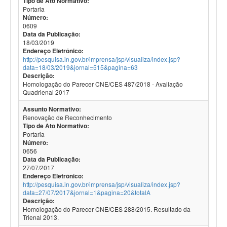
Tipo de Ato Normativo:
Portaria
Número:
0609
Data da Publicação:
18/03/2019
Endereço Eletrônico:
http://pesquisa.in.gov.br/imprensa/jsp/visualiza/index.jsp?
data=18/03/2019&jornal=515&pagina=63
Descrição:
Homologação do Parecer CNE/CES 487/2018 - Avaliação
Quadrienal 2017
Assunto Normativo:
Renovação de Reconhecimento
Tipo de Ato Normativo:
Portaria
Número:
0656
Data da Publicação:
27/07/2017
Endereço Eletrônico:
http://pesquisa.in.gov.br/imprensa/jsp/visualiza/index.jsp?
data=27/07/2017&jornal=1&pagina=20&totalA
Descrição:
Homologação do Parecer CNE/CES 288/2015. Resultado da
Trienal 2013.