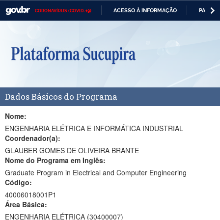
ACESSO À INFORMAÇÃO
PARTICI
CORONAVÍRUS (COVID-19)
Casa Civil
IR
PARA
Ministério da Justiça e Segurança Pública
O
CONTEÚDO
Ministério da Defesa
Ministério das Relações Exteriores
Dados Básicos do Programa
Ministério da Economia
Ministério da Infraestrutura
Nome:
ENGENHARIA ELÉTRICA E INFORMÁTICA INDUSTRIAL
Ministério da Agricultura, Pecuária e Abastecimento
Coordenador(a):
GLAUBER GOMES DE OLIVEIRA BRANTE
Ministério da Educação
Nome do Programa em Inglês:
Graduate Program in Electrical and Computer Engineering
Ministério da Cidadania
Código:
Ministério da Saúde
40006018001P1
Área Básica:
Ministério de Minas e Energia
ENGENHARIA ELÉTRICA (30400007)