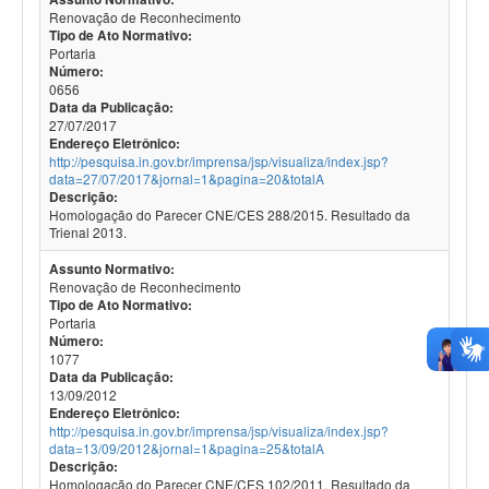
Renovação de Reconhecimento
Tipo de Ato Normativo:
Portaria
Número:
0656
Data da Publicação:
27/07/2017
Endereço Eletrônico:
http://pesquisa.in.gov.br/imprensa/jsp/visualiza/index.jsp?
data=27/07/2017&jornal=1&pagina=20&totalA
Descrição:
Homologação do Parecer CNE/CES 288/2015. Resultado da
Trienal 2013.
Assunto Normativo:
Renovação de Reconhecimento
Tipo de Ato Normativo:
Portaria
Número:
1077
Data da Publicação:
13/09/2012
Endereço Eletrônico:
http://pesquisa.in.gov.br/imprensa/jsp/visualiza/index.jsp?
data=13/09/2012&jornal=1&pagina=25&totalA
Descrição:
Homologação do Parecer CNE/CES 102/2011. Resultado da