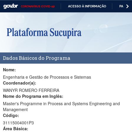
ACESSO À INFORMAÇÃO
PARTICI
CORONAVÍRUS (COVID-19)
Casa Civil
IR
PARA
Ministério da Justiça e Segurança Pública
O
CONTEÚDO
Ministério da Defesa
Ministério das Relações Exteriores
Dados Básicos do Programa
Ministério da Economia
Ministério da Infraestrutura
Nome:
Engenharia e Gestão de Processos e Sistemas
Ministério da Agricultura, Pecuária e Abastecimento
Coordenador(a):
WANYR ROMERO FERREIRA
Ministério da Educação
Nome do Programa em Inglês:
Master's Programme in Process and Systems Engineering and
Ministério da Cidadania
Management
Código:
Ministério da Saúde
31115004001P3
Ministério de Minas e Energia
Área Básica: