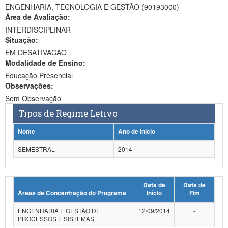
ENGENHARIA, TECNOLOGIA E GESTÃO (90193000)
Ministério da Ciência, Tecnologia, Inovações e Comunicações
Área de Avaliação:
INTERDISCIPLINAR
Ministério do Meio Ambiente
Situação:
EM DESATIVACAO
Ministério do Turismo
Modalidade de Ensino:
Ministério do Desenvolvimento Regional
Educação Presencial
Observações:
Controladoria-Geral da União
Sem Observação
Tipos de Regime Letivo
Ministério da Mulher, da Família e dos Direitos Humanos
Nome
Ano de Início
Secretaria-Geral
SEMESTRAL
2014
Secretaria de Governo
Gabinete de Segurança Institucional
Data de
Data de
Áreas de Concentração do Programa
Início
Fim
Advocacia-Geral da União
ENGENHARIA E GESTÃO DE
12/09/2014
-
Banco Central do Brasil
PROCESSOS E SISTEMAS