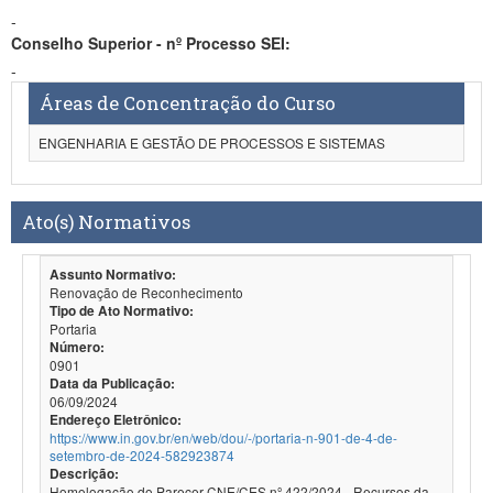
-
Conselho Superior - nº Processo SEI:
-
Áreas de Concentração do Curso
ENGENHARIA E GESTÃO DE PROCESSOS E SISTEMAS
Ato(s) Normativos
Assunto Normativo:
Renovação de Reconhecimento
Tipo de Ato Normativo:
Portaria
Número:
0901
Data da Publicação:
06/09/2024
Endereço Eletrônico:
https://www.in.gov.br/en/web/dou/-/portaria-n-901-de-4-de-
setembro-de-2024-582923874
Descrição:
Homologação do Parecer CNE/CES nº 422/2024 - Recursos da