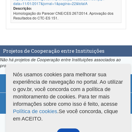
data=11/01/2017&jornal=1&pagina=22&totalA
Descrição:
Homologação do Parecer CNE/CES 267/2014. Aprovação dos
Resultados do CTC-ES 151.
Projetos de Cooperação entre Instituições
Não há projetos de Cooperação entre Instituições associados ao
programa.
Nós usamos cookies para melhorar sua
experiência de navegação no portal. Ao utilizar
o gov.br, você concorda com a política de
monitoramento de cookies. Para ter mais
Compatibilidade
informações sobre como isso é feito, acesse
Versão do sistema: 3.88.9
Copyright 2022 Capes. Todos os direitos reservados.
Política de cookies
.Se você concorda, clique
em ACEITO.