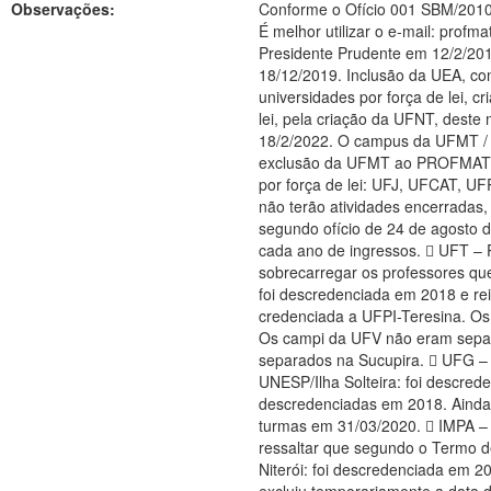
Observações:
Conforme o Ofício 001 SBM/2010,
É melhor utilizar o e-mail: pro
Presidente Prudente em 12/2/201
18/12/2019. Inclusão da UEA, co
universidades por força de lei, criação da UFCAT e
lei, pela criação da UFNT, dest
18/2/2022. O campus da UFMT / Ro
exclusão da UFMT ao PROFMAT. An
por força de lei: UFJ, UFCAT, 
não terão atividades encerradas,
segundo ofício de 24 de agosto 
cada ano de ingressos.  UFT – 
sobrecarregar os professores que
foi descredenciada em 2018 e re
credenciada a UFPI-Teresina. Os
Os campi da UFV não eram separ
separados na Sucupira.  UFG – 
UNESP/Ilha Solteira: foi descre
descredenciadas em 2018. Ainda 
turmas em 31/03/2020.  IMPA – 
ressaltar que segundo o Termo d
Niterói: foi descredenciada em 2018 e reingressou