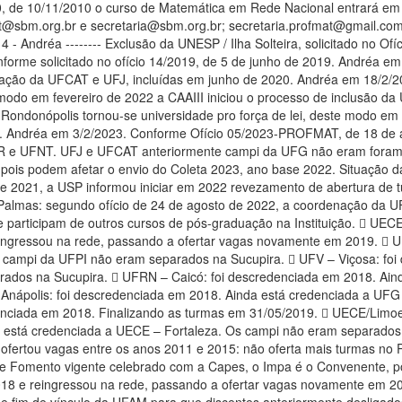
 de 10/11/2010 o curso de Matemática em Rede Nacional entrará em fu
fmat@sbm.org.br e secretaria@sbm.org.br; secretaria.profmat@gmail.c
4 - Andréa -------- Exclusão da UNESP / Ilha Solteira, solicitado no
nforme solicitado no ofício 14/2019, de 5 de junho de 2019. Andréa 
 UFJ, incluídas em junho de 2020. Andréa em 18/2/2022 O Campus Araguaína/UFT tornou-se universidade por fo
e modo em fevereiro de 2022 a CAAIII iniciou o processo de inclusã
ndonópolis tornou-se universidade pro força de lei, deste modo em f
dréa em 3/2/2023. Conforme Ofício 05/2023-PROFMAT, de 18 de abril
UFR e UFNT. UFJ e UFCAT anteriormente campi da UFG não eram fora
 pois podem afetar o envio do Coleta 2023, ano base 2022. Situação da
de 2021, a USP informou iniciar em 2022 revezamento de abertura de
Palmas: segundo ofício de 24 de agosto de 2022, a coordenação da U
 participam de outros cursos de pós-graduação na Instituição.  UECE
ingressou na rede, passando a ofertar vagas novamente em 2019.  U
 campi da UFPI não eram separados na Sucupira.  UFV – Viçosa: foi 
ados na Sucupira.  UFRN – Caicó: foi descredenciada em 2018. Ain
Anápolis: foi descredenciada em 2018. Ainda está credenciada a UF
denciada em 2018. Finalizando as turmas em 31/05/2019.  UECE/Limo
está credenciada a UECE – Fortaleza. Os campi não eram separados 
ofertou vagas entre os anos 2011 e 2015: não oferta mais turmas no P
e Fomento vigente celebrado com a Capes, o Impa é o Convenente, po
 na rede, passando a ofertar vagas novamente em 2021. Andréa em 24/4/2023. Conforme solicitado por e-mail