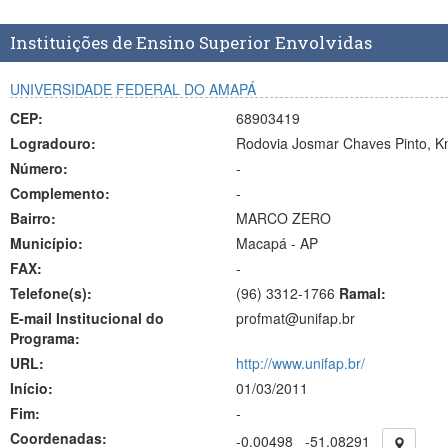
Instituições de Ensino Superior Envolvidas
UNIVERSIDADE FEDERAL DO AMAPÁ
CEP:
68903419
Logradouro:
Rodovia Josmar Chaves Pinto, K
Número:
-
Complemento:
-
Bairro:
MARCO ZERO
Município:
Macapá - AP
FAX:
-
Telefone(s):
(96) 3312-1766
Ramal:
E-mail Institucional do
profmat@unifap.br
Programa:
URL:
http://www.unifap.br/
Início:
01/03/2011
Fim:
-
Coordenadas:
-0.00498
-51.08291