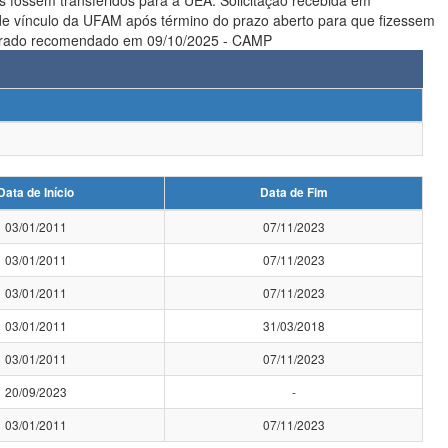
s fossem transferidos para a UEA. Solicitação recebida em
de vínculo da UFAM após término do prazo aberto para que fizessem
ara a UEA. Andréa em 5/9/2023. Conforme a Port.253/2024, área destino:CHEB Doutorado recomendado em 09/10/2025 - CAMP
Data de Início
Data de Fim
03/01/2011
07/11/2023
03/01/2011
07/11/2023
03/01/2011
07/11/2023
03/01/2011
31/03/2018
03/01/2011
07/11/2023
20/09/2023
-
03/01/2011
07/11/2023