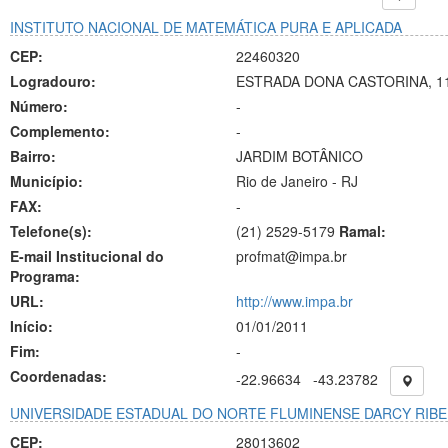
INSTITUTO NACIONAL DE MATEMÁTICA PURA E APLICADA
CEP:
22460320
Logradouro:
ESTRADA DONA CASTORINA, 1
Número:
-
Complemento:
-
Bairro:
JARDIM BOTÂNICO
Município:
Rio de Janeiro - RJ
FAX:
-
Telefone(s):
(21) 2529-5179
Ramal:
E-mail Institucional do
profmat@impa.br
Programa:
URL:
http://www.impa.br
Início:
01/01/2011
Fim:
-
Coordenadas:
-22.96634
-43.23782
UNIVERSIDADE ESTADUAL DO NORTE FLUMINENSE DARCY RIBE
CEP:
28013602