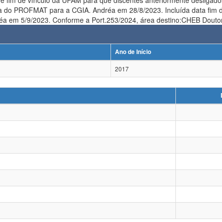
e fim de vínculo da UFAM para que discentes anteriormente desligado
ia do PROFMAT para a CGIA. Andréa em 28/8/2023. Incluída data fim 
a transferência p
Ano de Início
2017