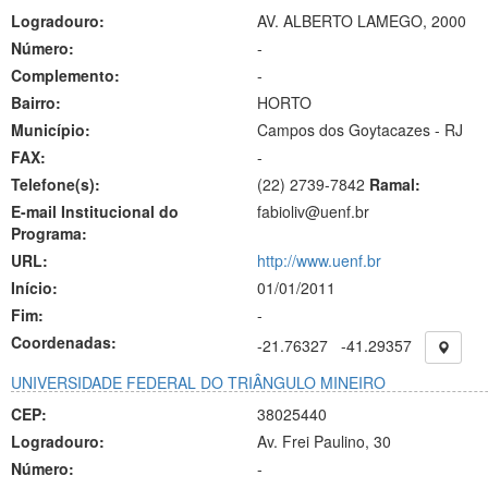
Logradouro:
AV. ALBERTO LAMEGO, 2000
Número:
-
Complemento:
-
Bairro:
HORTO
Município:
Campos dos Goytacazes - RJ
FAX:
-
Telefone(s):
(22) 2739-7842
Ramal:
E-mail Institucional do
fabioliv@uenf.br
Programa:
URL:
http://www.uenf.br
Início:
01/01/2011
Fim:
-
Coordenadas:
-21.76327
-41.29357
UNIVERSIDADE FEDERAL DO TRIÂNGULO MINEIRO
CEP:
38025440
Logradouro:
Av. Frei Paulino, 30
Número:
-