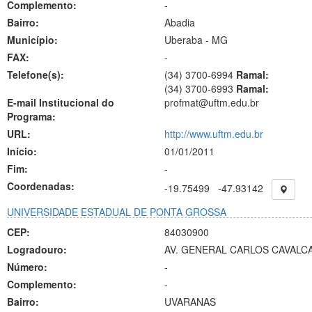
Complemento:
-
Bairro:
Abadia
Município:
Uberaba - MG
FAX:
-
Telefone(s):
(34) 3700-6994
Ramal:
(34) 3700-6993
Ramal:
E-mail Institucional do
profmat@uftm.edu.br
Programa:
URL:
http://www.uftm.edu.br
Início:
01/01/2011
Fim:
-
Coordenadas:
-19.75499
-47.93142
UNIVERSIDADE ESTADUAL DE PONTA GROSSA
CEP:
84030900
Logradouro:
AV. GENERAL CARLOS CAVALCA
Número:
-
Complemento:
-
Bairro:
UVARANAS