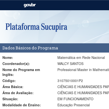
Casa Civil
Ministério da Justiça e
Segurança Pública
Ministério da Agricultura,
Ministério da Educação
Pecuária e Abastecimento
Ministério do Meio Ambiente
Ministério do Turismo
Dados Básicos do Programa
Secretaria de Governo
Gabinete de Segurança
Institucional
Nome:
Matemática em Rede Nacional
Coordenador(a):
WALCY SANTOS
Nome do Programa em
Professional Master in Mathemat
Inglês:
Código:
31075010001P2
Área Básica:
CIÊNCIAS E HUMANIDADES PAR
Área de Avaliação:
CIÊNCIAS E HUMANIDADES PA
Situação:
EM FUNCIONAMENTO
Modalidade de Ensino:
Educação Presencial