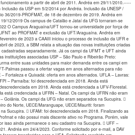
ncionamento a partir de abril de 2011. Andréa em 29/11/2010.-----
om Inclusão da USP em 5/2/2014 por Andréa. Inclusão da UNESP /
 Ofício 36/2019-PROFMAT, de 18 de dezembro de 2019. Andréa em
em 19/12/2019 Os campus de Catalão e Jataí da UFG tornaram-se
rça de
o da UFNT ao PROFMAT e exclusão da UFT/Araguaína. Andréa em
evereiro de 2023 a CAAIII iniciou o processo de inclusão da UFR e
 de 2023, a SBM relata a situação das novas instituições criadas
m cadastradas separadamente. Já os campi da UFMT e UFT ainda
s instituições associadas USP – São Paulo e Ribeirão Preto:
 turma entre suas unidades para maior demanda entre os campi em
FT-Palmas passou a ofertar vagas em anos alternados para não
 – Fortaleza e Quixadá: oferta em anos alternados. UFLA – Lavras:
FPI – Parnaíba: foi descredenciada em 2018. Ainda está
descredenciada em 2018. Ainda está credenciada a UFV-Florestal.
da está credenciada a UFRN – Natal. Os campi da UFRN não eram
G – Goiânia. Os campi da UFG não eram separados na Sucupira. 
eiro do Norte, UECE/Maranguape, UECE/Mauriti: foram
na Sucupira.  UFAM: foi descredenciada em 2018. Finalizando as
rofmat e não possui mais discente ativo no Programa. Porém, vale
r isso ainda permanece o seu cadastro na Sucupira.  UFF –
, a DAV