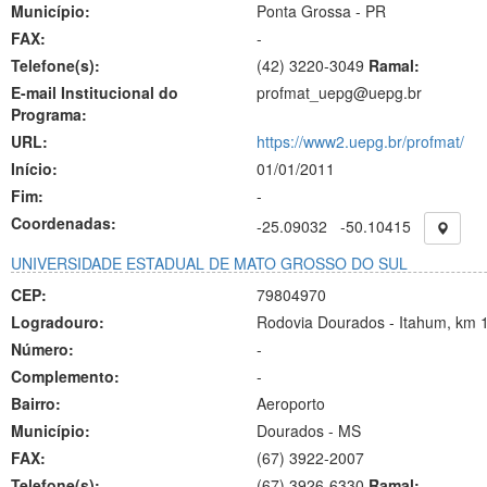
Município:
Ponta Grossa - PR
FAX:
-
Telefone(s):
(42) 3220-3049
Ramal:
E-mail Institucional do
profmat_uepg@uepg.br
Programa:
URL:
https://www2.uepg.br/profmat/
Início:
01/01/2011
Fim:
-
Coordenadas:
-25.09032
-50.10415
UNIVERSIDADE ESTADUAL DE MATO GROSSO DO SUL
CEP:
79804970
Logradouro:
Rodovia Dourados - Itahum, km 
Número:
-
Complemento:
-
Bairro:
Aeroporto
Município:
Dourados - MS
FAX:
(67)
3922-2007
Telefone(s):
(67) 3926-6330
Ramal: