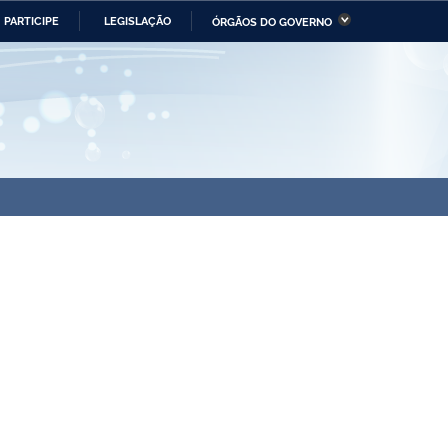
PARTICIPE
LEGISLAÇÃO
ÓRGÃOS DO GOVERNO
stério da Economia
Ministério da Infraestrutura
stério de Minas e Energia
Ministério da Ciência,
Tecnologia, Inovações e
Comunicações
tério da Mulher, da Família
Secretaria-Geral
s Direitos Humanos
lto