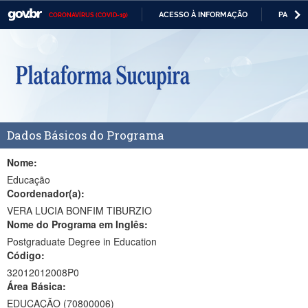
ACESSO À INFORMAÇÃO
PARTICI
CORONAVÍRUS (COVID-19)
Casa Civil
IR
PARA
Ministério da Justiça e Segurança Pública
O
CONTEÚDO
Ministério da Defesa
Ministério das Relações Exteriores
Dados Básicos do Programa
Ministério da Economia
Ministério da Infraestrutura
Nome:
Educação
Ministério da Agricultura, Pecuária e Abastecimento
Coordenador(a):
VERA LUCIA BONFIM TIBURZIO
Ministério da Educação
Nome do Programa em Inglês:
Postgraduate Degree in Education
Ministério da Cidadania
Código:
Ministério da Saúde
32012012008P0
Área Básica:
Ministério de Minas e Energia
EDUCAÇÃO (70800006)