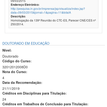
09/03/2015
Endereço Eletrônico:
http://pesquisa.in.gov.br/imprensa/jsp/visualiza/index.jsp?
data=09/03/2015&jornal=1&pagina=11&totalA
Descrição:
Homologação da 139ª Reunião do CTC-ES, Parecer CNE/CES nº
250/2014.
DOUTORADO EM EDUCAÇÃO
Nível:
Doutorado
Código do Curso:
32012012008D0
Nota do Curso:
4
Data da Recomendação:
21/11/2019
Créditos em Disciplinas para Titulação:
24
Créditos em Trabalhos de Conclusão para Titulação: