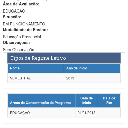
Área de Avaliação:
Ministério da Ciência, Tecnologia, Inovações e Comunicações
EDUCAÇÃO
Situação:
Ministério do Meio Ambiente
EM FUNCIONAMENTO
Modalidade de Ensino:
Ministério do Turismo
Educação Presencial
Ministério do Desenvolvimento Regional
Observações:
Sem Observação
Controladoria-Geral da União
Tipos de Regime Letivo
Ministério da Mulher, da Família e dos Direitos Humanos
Nome
Ano de Início
Secretaria-Geral
SEMESTRAL
2013
Secretaria de Governo
Data de
Data de
Gabinete de Segurança Institucional
Áreas de Concentração do Programa
Início
Fim
Advocacia-Geral da União
EDUCAÇÃO
01/01/2013
-
Banco Central do Brasil