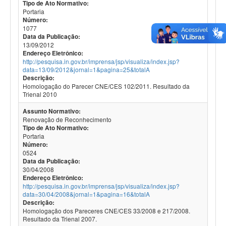
Tipo de Ato Normativo:
Portaria
Número:
1077
Data da Publicação:
13/09/2012
Endereço Eletrônico:
http://pesquisa.in.gov.br/imprensa/jsp/visualiza/index.jsp?
data=13/09/2012&jornal=1&pagina=25&totalA
Descrição:
Homologação do Parecer CNE/CES 102/2011. Resultado da
Trienal 2010
Assunto Normativo:
Renovação de Reconhecimento
Tipo de Ato Normativo:
Portaria
Número:
0524
Data da Publicação:
30/04/2008
Endereço Eletrônico:
http://pesquisa.in.gov.br/imprensa/jsp/visualiza/index.jsp?
data=30/04/2008&jornal=1&pagina=16&totalA
Descrição:
Homologação dos Pareceres CNE/CES 33/2008 e 217/2008.
Resultado da Trienal 2007.