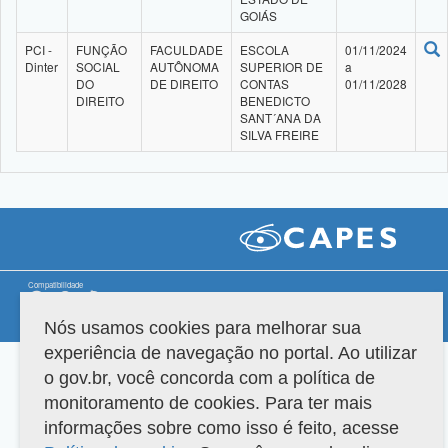
GOIÁS
PCI -
FUNÇÃO
FACULDADE
ESCOLA
01/11/2024
Dinter
SOCIAL
AUTÔNOMA
SUPERIOR DE
a
DO
DE DIREITO
CONTAS
01/11/2028
DIREITO
BENEDICTO
SANT´ANA DA
SILVA FREIRE
Compatibilidade
Nós usamos cookies para melhorar sua
Versão do sistema: 3.88.9
Copyright 2022 Capes. Todos os direitos reservados.
experiência de navegação no portal. Ao utilizar
o gov.br, você concorda com a política de
monitoramento de cookies. Para ter mais
informações sobre como isso é feito, acesse