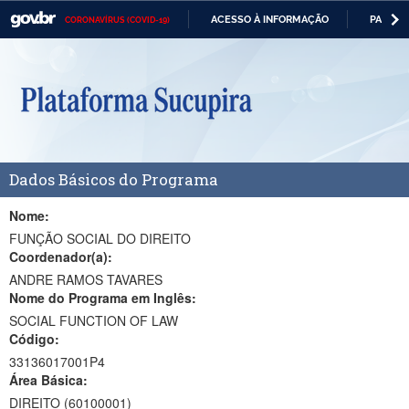
ACESSO À INFORMAÇÃO
PARTICI
CORONAVÍRUS (COVID-19)
Casa Civil
IR
PARA
Ministério da Justiça e Segurança Pública
O
CONTEÚDO
Ministério da Defesa
Ministério das Relações Exteriores
Dados Básicos do Programa
Ministério da Economia
Ministério da Infraestrutura
Nome:
FUNÇÃO SOCIAL DO DIREITO
Ministério da Agricultura, Pecuária e Abastecimento
Coordenador(a):
ANDRE RAMOS TAVARES
Ministério da Educação
Nome do Programa em Inglês:
SOCIAL FUNCTION OF LAW
Ministério da Cidadania
Código:
Ministério da Saúde
33136017001P4
Área Básica:
Ministério de Minas e Energia
DIREITO (60100001)