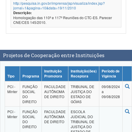
http://pesquisa.in.gov.br/imprensa/jsp/visualiza/index.jsp?
jornal=1&pagina=10&data=19/11/2010
Descrição:
Homologação das 110ª e 117ª Reuniões do CTC-ES. Parecer
CNE/CES 145/2010.
Projetos de Cooperação entre Instituições
Instituição
Instituição(ões)
Período de
Tipo
Programa
Promotora
Receptora
Vigência
PCI -
FUNÇÃO
FACULDADE
TRIBUNAL DE
09/08/2024
Minter
SOCIAL
AUTÔNOMA
JUSTIÇA DO
a
DO
DE DIREITO
ESTADO DE
09/08/2028
DIREITO
GÓIAS
PCI -
FUNÇÃO
FACULDADE
ESCOLA
Minter
SOCIAL
AUTÔNOMA
JUDICIAL DO
DO
DE DIREITO
TRIBUNAL DE
DIREITO
JUSTIÇA DO
ESTADO DE