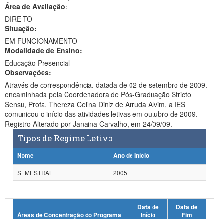
Área de Avaliação:
Ministério da Ciência, Tecnologia, Inovações e Comunicações
DIREITO
Situação:
Ministério do Meio Ambiente
EM FUNCIONAMENTO
Modalidade de Ensino:
Ministério do Turismo
Educação Presencial
Ministério do Desenvolvimento Regional
Observações:
Através de correspondência, datada de 02 de setembro de 2009,
Controladoria-Geral da União
encaminhada pela Coordenadora de Pós-Graduação Stricto
Sensu, Profa. Thereza Celina Diniz de Arruda Alvim, a IES
Ministério da Mulher, da Família e dos Direitos Humanos
comunicou o início das atividades letivas em outubro de 2009.
Registro Alterado por Janaina Carvalho, em 24/09/09.
Secretaria-Geral
Tipos de Regime Letivo
Secretaria de Governo
Nome
Ano de Início
Gabinete de Segurança Institucional
SEMESTRAL
2005
Advocacia-Geral da União
Data de
Data de
Banco Central do Brasil
Áreas de Concentração do Programa
Início
Fim