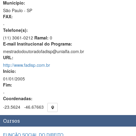
Município:
São Paulo - SP
FAX:
-
Telefone(s):
(11) 3061-0212
Ramal:
0
E-mail Institucional do Programa:
mestradodoutoradofadisp@unialfa.com.br
URL:
http://www.fadisp.com.br
Início:
01/01/2005
Fim:
-
Coordenadas:
-23.5624
-46.67663
Cursos
FUNÇÃO SOCIAL DO DIREITO