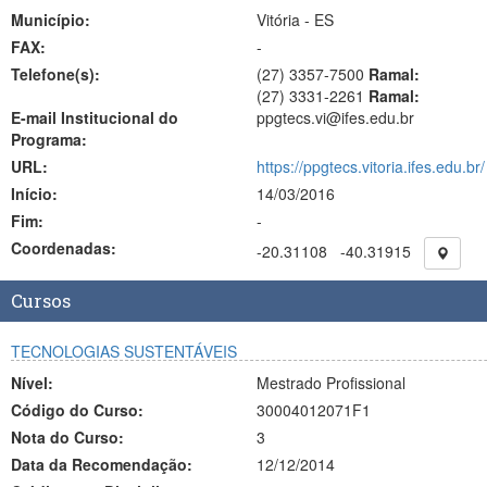
Município:
Vitória - ES
FAX:
-
Telefone(s):
(27) 3357-7500
Ramal:
(27) 3331-2261
Ramal:
E-mail Institucional do
ppgtecs.vi@ifes.edu.br
Programa:
URL:
https://ppgtecs.vitoria.ifes.edu.br/
Início:
14/03/2016
Fim:
-
Coordenadas:
-20.31108
-40.31915
Cursos
TECNOLOGIAS SUSTENTÁVEIS
Nível:
Mestrado Profissional
Código do Curso:
30004012071F1
Nota do Curso:
3
Data da Recomendação:
12/12/2014