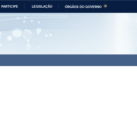
PARTICIPE
LEGISLAÇÃO
ÓRGÃOS DO GOVERNO
stério da Economia
Ministério da Infraestrutura
stério de Minas e Energia
Ministério da Ciência,
Tecnologia, Inovações e
Comunicações
tério da Mulher, da Família
Secretaria-Geral
s Direitos Humanos
lto