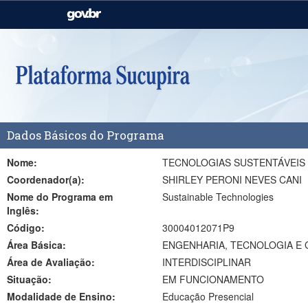
Casa Civil
Ministério da Justiça e
Segurança Pública
Ministério da Agricultura,
Ministério da Educação
Pecuária e Abastecimento
Ministério do Meio Ambiente
Ministério do Turismo
Dados Básicos do Programa
Secretaria de Governo
Gabinete de Segurança
Institucional
Nome:
TECNOLOGIAS SUSTENTÁVEIS
Coordenador(a):
SHIRLEY PERONI NEVES CANI
Nome do Programa em
Sustainable Technologies
Inglês:
Código:
30004012071P9
Área Básica:
ENGENHARIA, TECNOLOGIA E G
Área de Avaliação:
INTERDISCIPLINAR
Situação:
EM FUNCIONAMENTO
Modalidade de Ensino:
Educação Presencial