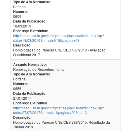
Tipo de Ato Normativo:
Portaria
Número:
0609
Data da Publicação:
18/03/2019
Endereço Eletrônico:
http://pesquisa.in.gov.br/imprensa/jsp/visualiza/index.jsp?
data=18/03/2019&jornal=515&pagina=63
Descrição:
Homologação do Parecer CNE/CES 487/2018 - Avaliação
Quadrienal 2017
Assunto Normativo:
Renovação de Reconhecimento
Tipo de Ato Normativo:
Portaria
Número:
0656
Data da Publicação:
27/07/2017
Endereço Eletrônico:
http://pesquisa.in.gov.br/imprensa/jsp/visualiza/index.jsp?
data=27/07/2017&jornal=1&pagina=20&totalA
Descrição:
Homologação do Parecer CNE/CES 288/2015. Resultado da
Trienal 2013.