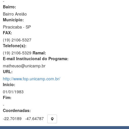
-
Bairro:
Bairro Areião
Município:
Piracicaba - SP
FAX:
(19)
2106-5327
Telefone(s):
(19) 2106-5329
Ramal:
E-mail Institucional do Programa:
matheuso@unicamp.br
URL:
http://www.fop.unicamp.com.br/
Início:
01/01/1983
Fim:
-
Coordenadas:
-22.70189
-47.64787