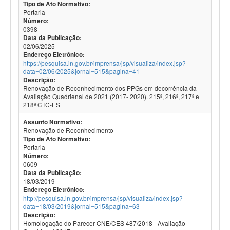
Tipo de Ato Normativo:
Portaria
Número:
0398
Data da Publicação:
02/06/2025
Endereço Eletrônico:
https://pesquisa.in.gov.br/imprensa/jsp/visualiza/index.jsp?
data=02/06/2025&jornal=515&pagina=41
Descrição:
Renovação de Reconhecimento dos PPGs em decorrência da
Avaliação Quadrienal de 2021 (2017- 2020). 215ª, 216ª, 217ª e
218ª CTC-ES
Assunto Normativo:
Renovação de Reconhecimento
Tipo de Ato Normativo:
Portaria
Número:
0609
Data da Publicação:
18/03/2019
Endereço Eletrônico:
http://pesquisa.in.gov.br/imprensa/jsp/visualiza/index.jsp?
data=18/03/2019&jornal=515&pagina=63
Descrição:
Homologação do Parecer CNE/CES 487/2018 - Avaliação