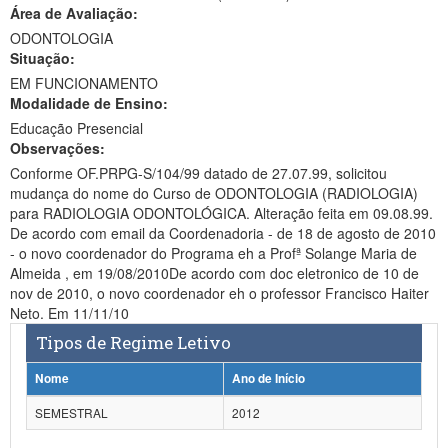
Área de Avaliação:
Ministério da Ciência, Tecnologia, Inovações e Comunicações
ODONTOLOGIA
Situação:
Ministério do Meio Ambiente
EM FUNCIONAMENTO
Modalidade de Ensino:
Ministério do Turismo
Educação Presencial
Ministério do Desenvolvimento Regional
Observações:
Conforme OF.PRPG-S/104/99 datado de 27.07.99, solicitou
Controladoria-Geral da União
mudança do nome do Curso de ODONTOLOGIA (RADIOLOGIA)
para RADIOLOGIA ODONTOLÓGICA. Alteração feita em 09.08.99.
Ministério da Mulher, da Família e dos Direitos Humanos
De acordo com email da Coordenadoria - de 18 de agosto de 2010
- o novo coordenador do Programa eh a Profª Solange Maria de
Secretaria-Geral
Almeida , em 19/08/2010De acordo com doc eletronico de 10 de
nov de 2010, o novo coordenador eh o professor Francisco Haiter
Secretaria de Governo
Neto. Em 11/11/10
Tipos de Regime Letivo
Gabinete de Segurança Institucional
Nome
Ano de Início
Advocacia-Geral da União
SEMESTRAL
2012
Banco Central do Brasil