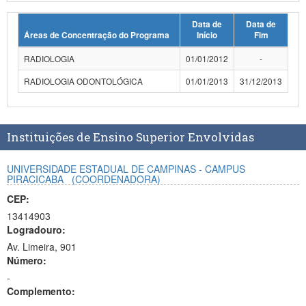
Planalto
Data de
Data de
Áreas de Concentração do Programa
Início
Fim
RADIOLOGIA
01/01/2012
-
RADIOLOGIA ODONTOLÓGICA
01/01/2013
31/12/2013
Instituições de Ensino Superior Envolvidas
UNIVERSIDADE ESTADUAL DE CAMPINAS - CAMPUS
PIRACICABA
(COORDENADORA)
CEP:
13414903
Logradouro:
Av. Limeira, 901
Número:
-
Complemento: