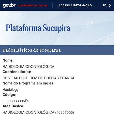
ACESSO À INFORMAÇÃO
PARTICI
CORONAVÍRUS (COVID-19)
Casa Civil
IR
PARA
Ministério da Justiça e Segurança Pública
O
CONTEÚDO
Ministério da Defesa
Ministério das Relações Exteriores
Dados Básicos do Programa
Ministério da Economia
Ministério da Infraestrutura
Nome:
RADIOLOGIA ODONTOLÓGICA
Ministério da Agricultura, Pecuária e Abastecimento
Coordenador(a):
DEBORAH QUEIROZ DE FREITAS FRANCA
Ministério da Educação
Nome do Programa em Inglês:
Radiology
Ministério da Cidadania
Código:
Ministério da Saúde
33003033005P9
Área Básica:
Ministério de Minas e Energia
RADIOLOGIA ODONTOLÓGICA (40207005)