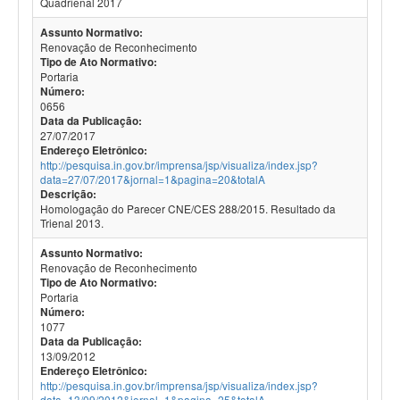
Quadrienal 2017
Assunto Normativo:
Renovação de Reconhecimento
Tipo de Ato Normativo:
Portaria
Número:
0656
Data da Publicação:
27/07/2017
Endereço Eletrônico:
http://pesquisa.in.gov.br/imprensa/jsp/visualiza/index.jsp?
data=27/07/2017&jornal=1&pagina=20&totalA
Descrição:
Homologação do Parecer CNE/CES 288/2015. Resultado da
Trienal 2013.
Assunto Normativo:
Renovação de Reconhecimento
Tipo de Ato Normativo:
Portaria
Número:
1077
Data da Publicação:
13/09/2012
Endereço Eletrônico:
http://pesquisa.in.gov.br/imprensa/jsp/visualiza/index.jsp?
data=13/09/2012&jornal=1&pagina=25&totalA