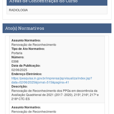
Áreas de Concentração do Curso
RADIOLOGIA
Ato(s) Normativos
Assunto Normativo:
Renovação de Reconhecimento
Tipo de Ato Normativo:
Portaria
Número:
0398
Data da Publicação:
02/06/2025
Endereço Eletrônico:
https://pesquisa.in.gov.br/imprensa/jsp/visualiza/index.jsp?
data=02/06/2025&jornal=515&pagina=41
Descrição:
Renovação de Reconhecimento dos PPGs em decorrência da
Avaliação Quadrienal de 2021 (2017- 2020). 215ª, 216ª, 217ª e
218ª CTC-ES
Assunto Normativo:
Renovação de Reconhecimento