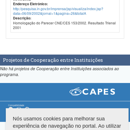
Endereço Eletrônico:
http://pesquisa.in.gov.br/imprensa/jsp/visualiza/index.jsp?
data=06/09/2002&jornal=1&pagina=26&totalA
Descrição:
Homologação do Parecer CNE/CES 153/2002. Resultado Trienal
2001
Projetos de Cooperação entre Instituições
Não há projetos de Cooperação entre Instituições associados ao
programa.
Compatibilidade
Versão do sistema: 3.88.9
Copyright 2022 Capes. Todos os direitos reservados.
Nós usamos cookies para melhorar sua
experiência de navegação no portal. Ao utilizar