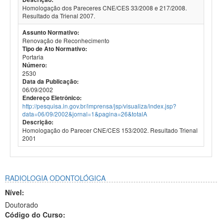
Homologação dos Pareceres CNE/CES 33/2008 e 217/2008.
Resultado da Trienal 2007.
Assunto Normativo:
Renovação de Reconhecimento
Tipo de Ato Normativo:
Portaria
Número:
2530
Data da Publicação:
06/09/2002
Endereço Eletrônico:
http://pesquisa.in.gov.br/imprensa/jsp/visualiza/index.jsp?
data=06/09/2002&jornal=1&pagina=26&totalA
Descrição:
Homologação do Parecer CNE/CES 153/2002. Resultado Trienal
2001
RADIOLOGIA ODONTOLÓGICA
Nível:
Doutorado
Código do Curso: