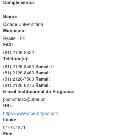
Complemento:
-
Bairro:
Cidade Universitária
Município:
Recife - PE
FAX:
(81)
2126-8522
Telefone(s):
(81) 2126-8463
Ramal:
0
(81) 2126-8463
Ramal:
(81) 2126-7503
Ramal:
(81) 2126-8275
Ramal:
E-mail Institucional do Programa:
posnutricao@ufpe.br
URL:
https://www.ufpe.br/posnutri
Início:
01/01/1971
Fim: