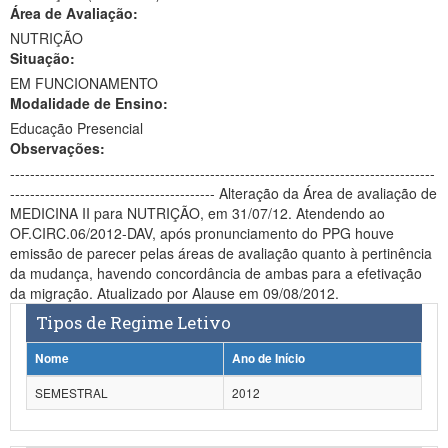
Área de Avaliação:
Ministério da Ciência, Tecnologia, Inovações e Comunicações
NUTRIÇÃO
Situação:
Ministério do Meio Ambiente
EM FUNCIONAMENTO
Modalidade de Ensino:
Ministério do Turismo
Educação Presencial
Ministério do Desenvolvimento Regional
Observações:
-------------------------------------------------------------------------------------
Controladoria-Geral da União
----------------------------------------- Alteração da Área de avaliação de
MEDICINA II para NUTRIÇÃO, em 31/07/12. Atendendo ao
Ministério da Mulher, da Família e dos Direitos Humanos
OF.CIRC.06/2012-DAV, após pronunciamento do PPG houve
emissão de parecer pelas áreas de avaliação quanto à pertinência
Secretaria-Geral
da mudança, havendo concordância de ambas para a efetivação
da migração. Atualizado por Alause em 09/08/2012.
Secretaria de Governo
Tipos de Regime Letivo
Gabinete de Segurança Institucional
Nome
Ano de Início
Advocacia-Geral da União
SEMESTRAL
2012
Banco Central do Brasil