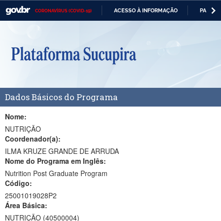
ACESSO À INFORMAÇÃO
PARTICI
CORONAVÍRUS (COVID-19)
Casa Civil
IR
PARA
Ministério da Justiça e Segurança Pública
O
CONTEÚDO
Ministério da Defesa
Ministério das Relações Exteriores
Dados Básicos do Programa
Ministério da Economia
Ministério da Infraestrutura
Nome:
NUTRIÇÃO
Ministério da Agricultura, Pecuária e Abastecimento
Coordenador(a):
ILMA KRUZE GRANDE DE ARRUDA
Ministério da Educação
Nome do Programa em Inglês:
Nutrition Post Graduate Program
Ministério da Cidadania
Código:
Ministério da Saúde
25001019028P2
Área Básica:
Ministério de Minas e Energia
NUTRIÇÃO (40500004)