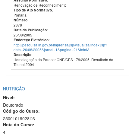
Assunto Normativo:
Renovação de Reconhecimento
Tipo de Ato Normativo:
Portaria
Número:
2878
Data da Publicação:
26/08/2005
Endereço Eletrônico:
http://pesquisa.in.gov.br/imprensa/jsp/visualiza/index.jsp?
data=26/08/2005&jornal=1&pagina=21&totalA
Descrição:
Homologação do Parecer CNE/CES 179/2005. Resultado da
Trienal 2004
NUTRIÇÃO
Nível:
Doutorado
Código do Curso:
25001019028D3
Nota do Curso:
4