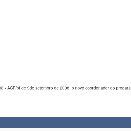
a é o Prof. Jurandir Itizo Yanagihara. Derald, em