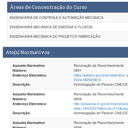
Áreas de Concentração do Curso
ENGENHARIA DE CONTROLE E AUTOMAÇÃO MECÂNICA
ENGENHARIA MECÂNICA DE ENERGIA E FLUIDOS
ENGENHARIA MECÂNICA DE PROJETO E FABRICAÇÃO
Ato(s) Normativos
Renovação de Reconhecimento
Assunto Normativo:
0901
Número:
https://www.in.gov.br/en/web/dou/-
Endereço Eletrônico:
2024-582923874
Homologação do Par
Descrição:
Renovação de Reconhecimento
Assunto Normativo:
0609
Número:
http://pesquisa.in.gov.br/imprensa/
Endereço Eletrônico:
data=18/03/2019&jornal=515&pag
Homologação do Parecer CNE/CES
Descrição:
Renovação de Reconhecimento
Assunto Normativo:
0656
Número: