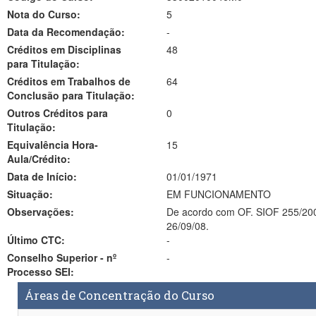
Nota do Curso:
5
Data da Recomendação:
-
Créditos em Disciplinas
48
para Titulação:
Créditos em Trabalhos de
64
Conclusão para Titulação:
Outros Créditos para
0
Titulação:
Equivalência Hora-
15
Aula/Crédito:
Data de Início:
01/01/1971
Situação:
EM FUNCIONAMENTO
Observações:
De acordo com OF. SIOF 255/2008 - ACF/pf de 9de setembro de 2008, o novo coordenador do progarama de Eng MEcÂnic
26/09/08.
Último CTC:
-
Conselho Superior - nº
-
Processo SEI:
Áreas de Concentração do Curso