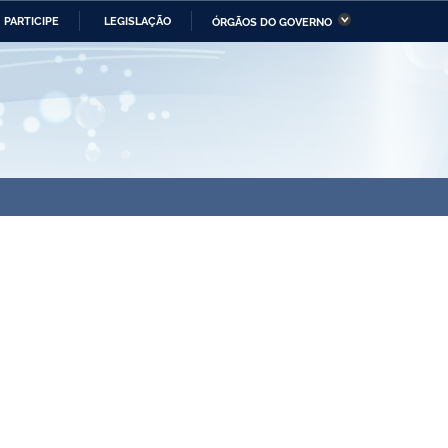
PARTICIPE
LEGISLAÇÃO
ÓRGÃOS DO GOVERNO
stério da Economia
Ministério da Infraestrutura
stério de Minas e Energia
Ministério da Ciência,
Tecnologia, Inovações e
Comunicações
tério da Mulher, da Família
Secretaria-Geral
s Direitos Humanos
lto