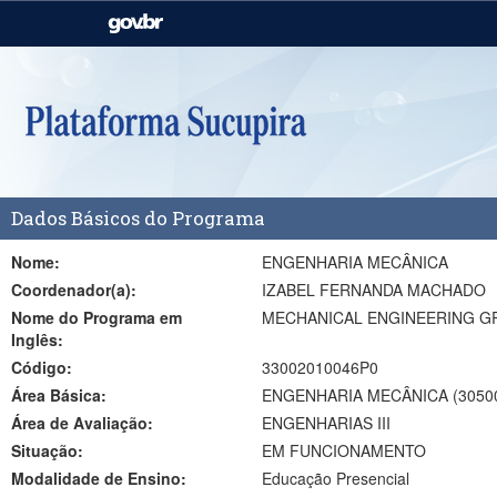
Casa Civil
Ministério da Justiça e
Segurança Pública
Ministério da Agricultura,
Ministério da Educação
Pecuária e Abastecimento
Ministério do Meio Ambiente
Ministério do Turismo
Dados Básicos do Programa
Secretaria de Governo
Gabinete de Segurança
Institucional
Nome:
ENGENHARIA MECÂNICA
Coordenador(a):
IZABEL FERNANDA MACHADO
Nome do Programa em
MECHANICAL ENGINEERING 
Inglês:
Código:
33002010046P0
Área Básica:
ENGENHARIA MECÂNICA (3050
Área de Avaliação:
ENGENHARIAS III
Situação:
EM FUNCIONAMENTO
Modalidade de Ensino:
Educação Presencial