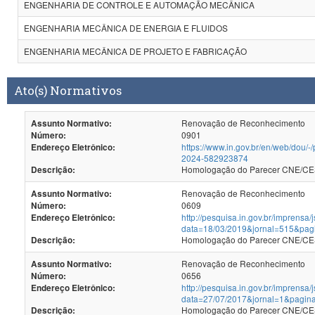
ENGENHARIA DE CONTROLE E AUTOMAÇÃO MECÂNICA
ENGENHARIA MECÂNICA DE ENERGIA E FLUIDOS
ENGENHARIA MECÂNICA DE PROJETO E FABRICAÇÃO
Ato(s) Normativos
Renovação de Reconhecimento
Assunto Normativo:
0901
Número:
https://www.in.gov.br/en/web/dou/-
Endereço Eletrônico:
2024-582923874
Homologação do Par
Descrição:
Renovação de Reconhecimento
Assunto Normativo:
0609
Número:
http://pesquisa.in.gov.br/imprensa/
Endereço Eletrônico:
data=18/03/2019&jornal=515&pag
Homologação do Parecer CNE/CES
Descrição:
Renovação de Reconhecimento
Assunto Normativo:
0656
Número:
http://pesquisa.in.gov.br/imprensa/
Endereço Eletrônico:
data=27/07/2017&jornal=1&pagin
Homologação do Parecer CNE/CES 
Descrição: