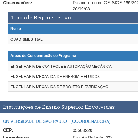
Observações:
De acordo com OF. SIOF 255/2008 - ACF/pf de 9 de setembro de 2008, o novo coordenador do progarama de Eng MEcÂni
26/09/08.
Tipos de Regime Letivo
Nome
QUADRIMESTRAL
Áreas de Concentração do Programa
ENGENHARIA DE CONTROLE E AUTOMAÇÃO MECÂNICA
ENGENHARIA MECÂNICA DE ENERGIA E FLUIDOS
ENGENHARIA MECÂNICA DE PROJETO E FABRICAÇÃO
Instituições de Ensino Superior Envolvidas
UNIVERSIDADE DE SÃO PAULO
(COORDENADORA)
CEP:
05508220
Logradouro:
Rua da Reitoria, 374