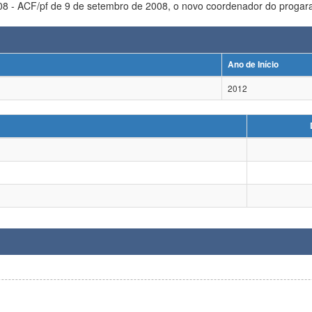
ca é o Prof. Jurandir Itizo Yanagihara. Derald, em
Ano de Início
2012