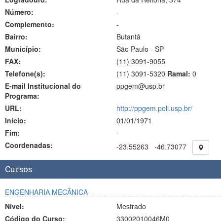
Número:
-
Complemento:
-
Bairro:
Butantã
Município:
São Paulo - SP
FAX:
(11)
3091-9055
Telefone(s):
(11) 3091-5320
Ramal:
0
E-mail Institucional do
ppgem@usp.br
Programa:
URL:
http://ppgem.poli.usp.br/
Início:
01/01/1971
Fim:
-
Coordenadas:
-23.55263
-46.73077
Cursos
ENGENHARIA MECÂNICA
Nível:
Mestrado
Código do Curso:
33002010046M0