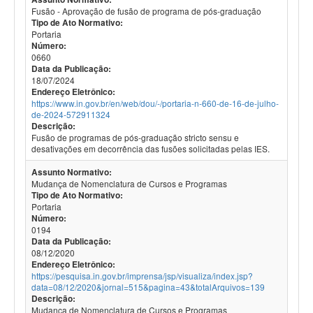
Fusão - Aprovação de fusão de programa de pós-graduação
Tipo de Ato Normativo:
Portaria
Número:
0660
Data da Publicação:
18/07/2024
Endereço Eletrônico:
https://www.in.gov.br/en/web/dou/-/portaria-n-660-de-16-de-julho-
de-2024-572911324
Descrição:
Fusão de programas de pós-graduação stricto sensu e
desativações em decorrência das fusões solicitadas pelas IES.
Assunto Normativo:
Mudança de Nomenclatura de Cursos e Programas
Tipo de Ato Normativo:
Portaria
Número:
0194
Data da Publicação:
08/12/2020
Endereço Eletrônico:
https://pesquisa.in.gov.br/imprensa/jsp/visualiza/index.jsp?
data=08/12/2020&jornal=515&pagina=43&totalArquivos=139
Descrição:
Mudança de Nomenclatura de Cursos e Programas