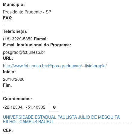
Município:
Presidente Prudente - SP
FAX:
-
Telefone(s):
(18) 3229-5352
Ramal:
E-mail Institucional do Programa:
posgrad@fct.unesp.br
URL:
http://www.fct.unesp.br/#!/pos-graduacao/--fisioterapia/
Início:
26/10/2020
Fim:
-
Coordenadas:
-22.12304
-51.40992
UNIVERSIDADE ESTADUAL PAULISTA JÚLIO DE MESQUITA
FILHO - CAMPUS BAURU
CEP: