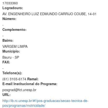
17033360
Logradouro:
AV. ENGENHEIRO LUIZ EDMUNDO CARRIJO COUBE, 14-01
Número:
-
Complemento:
-
Bairro:
VARGEM LIMPA
Município:
Bauru - SP
FAX:
-
Telefone(s):
(61) 3103-6174
Ramal:
E-mail Institucional do Programa:
posgrad@fct.unesp.br
URL:
http://ib.rc.unesp.br/#!/pos-graduacao/secao-tecnica-de-
pos/programas/motricidade/