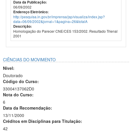
Data da Publicação:
06/09/2002
Endereço Eletrônico:
http://pesquisa.in.gov.br/imprensa/jsp/visualiza/index.jsp?
data=06/09/2002&jornal=1&pagina=26&totalA
Descrição:
Homologação do Parecer CNE/CES 153/2002. Resultado Trienal
2001
CIÊNCIAS DO MOVIMENTO
Nível:
Doutorado
Código do Curso:
33004137062D0
Nota do Curso:
6
Data da Recomendação:
13/11/2000
Créditos em Disciplinas para Titulação:
42