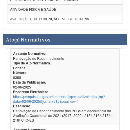
ATIVIDADE FÍSICA E SAÚDE
AVALIAÇÃO E INTERVENÇÃO EM FISIOTERAPIA
Ato(s) Normativos
Assunto Normativo:
Renovação de Reconhecimento
Tipo de Ato Normativo:
Portaria
Número:
0398
Data da Publicação:
02/06/2025
Endereço Eletrônico:
https://pesquisa.in.gov.br/imprensa/jsp/visualiza/index.jsp?
data=02/06/2025&jornal=515&pagina=41
Descrição:
Renovação de Reconhecimento dos PPGs em decorrência da
Avaliação Quadrienal de 2021 (2017- 2020). 215ª, 216ª, 217ª e
218ª CTC-ES
Assunto Normativo: