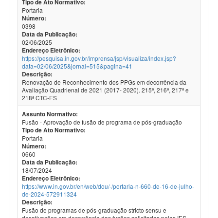
Tipo de Ato Normativo:
Portaria
Número:
0398
Data da Publicação:
02/06/2025
Endereço Eletrônico:
https://pesquisa.in.gov.br/imprensa/jsp/visualiza/index.jsp?
data=02/06/2025&jornal=515&pagina=41
Descrição:
Renovação de Reconhecimento dos PPGs em decorrência da
Avaliação Quadrienal de 2021 (2017- 2020). 215ª, 216ª, 217ª e
218ª CTC-ES
Assunto Normativo:
Fusão - Aprovação de fusão de programa de pós-graduação
Tipo de Ato Normativo:
Portaria
Número:
0660
Data da Publicação:
18/07/2024
Endereço Eletrônico:
https://www.in.gov.br/en/web/dou/-/portaria-n-660-de-16-de-julho-
de-2024-572911324
Descrição:
Fusão de programas de pós-graduação stricto sensu e
desativações em decorrência das fusões solicitadas pelas IES.