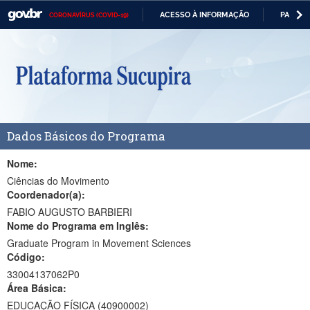
ACESSO À INFORMAÇÃO
PARTICI
CORONAVÍRUS (COVID-19)
Casa Civil
IR
PARA
Ministério da Justiça e Segurança Pública
O
CONTEÚDO
Ministério da Defesa
Ministério das Relações Exteriores
Dados Básicos do Programa
Ministério da Economia
Ministério da Infraestrutura
Nome:
Ciências do Movimento
Ministério da Agricultura, Pecuária e Abastecimento
Coordenador(a):
FABIO AUGUSTO BARBIERI
Ministério da Educação
Nome do Programa em Inglês:
Graduate Program in Movement Sciences
Ministério da Cidadania
Código:
Ministério da Saúde
33004137062P0
Área Básica:
Ministério de Minas e Energia
EDUCAÇÃO FÍSICA (40900002)