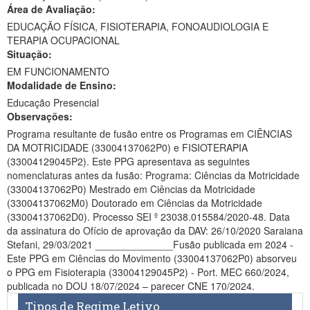
Área de Avaliação:
Ministério da Ciência, Tecnologia, Inovações e Comunicações
EDUCAÇÃO FÍSICA, FISIOTERAPIA, FONOAUDIOLOGIA E
TERAPIA OCUPACIONAL
Ministério do Meio Ambiente
Situação:
EM FUNCIONAMENTO
Ministério do Turismo
Modalidade de Ensino:
Ministério do Desenvolvimento Regional
Educação Presencial
Observações:
Controladoria-Geral da União
Programa resultante de fusão entre os Programas em CIÊNCIAS
DA MOTRICIDADE (33004137062P0) e FISIOTERAPIA
Ministério da Mulher, da Família e dos Direitos Humanos
(33004129045P2). Este PPG apresentava as seguintes
nomenclaturas antes da fusão: Programa: Ciências da Motricidade
Secretaria-Geral
(33004137062P0) Mestrado em Ciências da Motricidade
(33004137062M0) Doutorado em Ciências da Motricidade
Secretaria de Governo
(33004137062D0). Processo SEI º 23038.015584/2020-48. Data
da assinatura do Ofício de aprovação da DAV: 26/10/2020 Saraiana
Gabinete de Segurança Institucional
Stefani, 29/03/2021 ______________Fusão publicada em 2024 -
Este PPG em Ciências do Movimento (33004137062P0) absorveu
Advocacia-Geral da União
o PPG em Fisioterapia (33004129045P2) - Port. MEC 660/2024,
publicada no DOU 18/07/2024 – parecer CNE 170/2024.
Banco Central do Brasil
Tipos de Regime Letivo