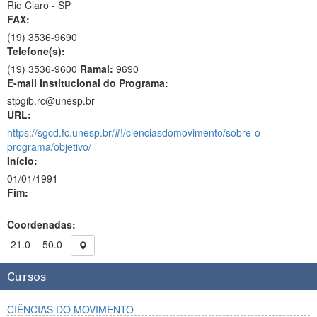
Rio Claro - SP
FAX:
(19)
3536-9690
Telefone(s):
(19) 3536-9600
Ramal:
9690
E-mail Institucional do Programa:
stpgib.rc@unesp.br
URL:
https://sgcd.fc.unesp.br/#!/cienciasdomovimento/sobre-o-
programa/objetivo/
Início:
01/01/1991
Fim:
-
Coordenadas:
-21.0
-50.0
Cursos
CIÊNCIAS DO MOVIMENTO