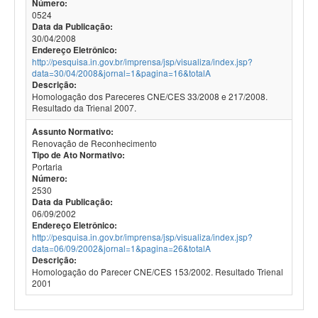
Número:
0524
Data da Publicação:
30/04/2008
Endereço Eletrônico:
http://pesquisa.in.gov.br/imprensa/jsp/visualiza/index.jsp?
data=30/04/2008&jornal=1&pagina=16&totalA
Descrição:
Homologação dos Pareceres CNE/CES 33/2008 e 217/2008.
Resultado da Trienal 2007.
Assunto Normativo:
Renovação de Reconhecimento
Tipo de Ato Normativo:
Portaria
Número:
2530
Data da Publicação:
06/09/2002
Endereço Eletrônico:
http://pesquisa.in.gov.br/imprensa/jsp/visualiza/index.jsp?
data=06/09/2002&jornal=1&pagina=26&totalA
Descrição:
Homologação do Parecer CNE/CES 153/2002. Resultado Trienal
2001