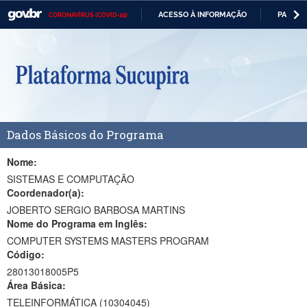
ACESSO À INFORMAÇÃO
PARTICI
CORONAVÍRUS (COVID-19)
Casa Civil
IR
PARA
Ministério da Justiça e Segurança Pública
O
CONTEÚDO
Ministério da Defesa
Ministério das Relações Exteriores
Dados Básicos do Programa
Ministério da Economia
Ministério da Infraestrutura
Nome:
SISTEMAS E COMPUTAÇÃO
Ministério da Agricultura, Pecuária e Abastecimento
Coordenador(a):
JOBERTO SERGIO BARBOSA MARTINS
Ministério da Educação
Nome do Programa em Inglês:
COMPUTER SYSTEMS MASTERS PROGRAM
Ministério da Cidadania
Código:
Ministério da Saúde
28013018005P5
Área Básica:
Ministério de Minas e Energia
TELEINFORMÁTICA (10304045)