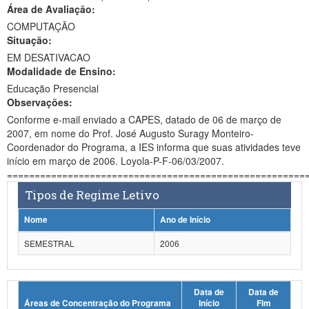
Área de Avaliação:
Ministério da Ciência, Tecnologia, Inovações e Comunicações
COMPUTAÇÃO
Situação:
Ministério do Meio Ambiente
EM DESATIVACAO
Modalidade de Ensino:
Ministério do Turismo
Educação Presencial
Ministério do Desenvolvimento Regional
Observações:
Conforme e-mail enviado a CAPES, datado de 06 de março de
Controladoria-Geral da União
2007, em nome do Prof. José Augusto Suragy Monteiro-
Coordenador do Programa, a IES informa que suas atividades teve
Ministério da Mulher, da Família e dos Direitos Humanos
início em março de 2006. Loyola-P-F-06/03/2007.
======================================================
Secretaria-Geral
Tipos de Regime Letivo
Secretaria de Governo
Nome
Ano de Início
Gabinete de Segurança Institucional
SEMESTRAL
2006
Advocacia-Geral da União
Data de
Data de
Banco Central do Brasil
Áreas de Concentração do Programa
Início
Fim