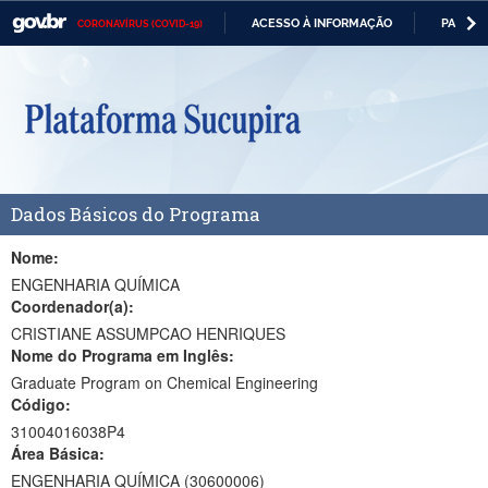
ACESSO À INFORMAÇÃO
PARTICI
CORONAVÍRUS (COVID-19)
Casa Civil
IR
PARA
Ministério da Justiça e Segurança Pública
O
CONTEÚDO
Ministério da Defesa
Ministério das Relações Exteriores
Dados Básicos do Programa
Ministério da Economia
Ministério da Infraestrutura
Nome:
ENGENHARIA QUÍMICA
Ministério da Agricultura, Pecuária e Abastecimento
Coordenador(a):
CRISTIANE ASSUMPCAO HENRIQUES
Ministério da Educação
Nome do Programa em Inglês:
Graduate Program on Chemical Engineering
Ministério da Cidadania
Código:
Ministério da Saúde
31004016038P4
Área Básica:
Ministério de Minas e Energia
ENGENHARIA QUÍMICA (30600006)