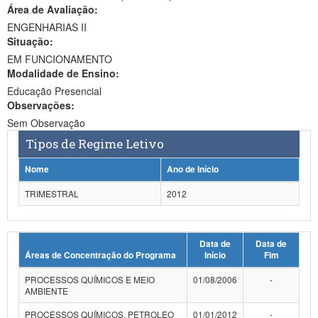
Área de Avaliação:
Ministério da Ciência, Tecnologia, Inovações e Comunicações
ENGENHARIAS II
Situação:
Ministério do Meio Ambiente
EM FUNCIONAMENTO
Modalidade de Ensino:
Ministério do Turismo
Educação Presencial
Ministério do Desenvolvimento Regional
Observações:
Sem Observação
Controladoria-Geral da União
Tipos de Regime Letivo
Ministério da Mulher, da Família e dos Direitos Humanos
Nome
Ano de Início
Secretaria-Geral
TRIMESTRAL
2012
Secretaria de Governo
Data de
Data de
Gabinete de Segurança Institucional
Áreas de Concentração do Programa
Início
Fim
Advocacia-Geral da União
PROCESSOS QUÍMICOS E MEIO
01/08/2006
-
AMBIENTE
Banco Central do Brasil
PROCESSOS QUÍMICOS, PETROLEO
01/01/2012
-