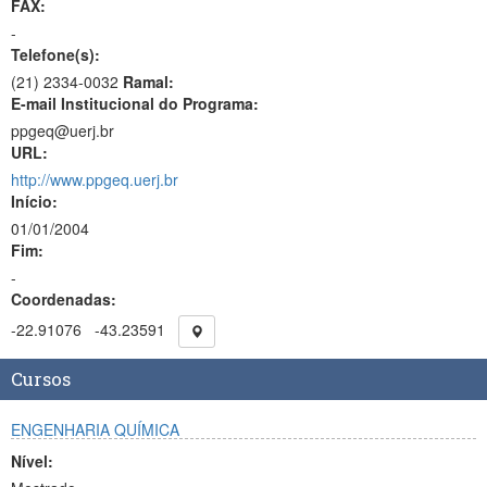
FAX:
-
Telefone(s):
(21) 2334-0032
Ramal:
E-mail Institucional do Programa:
ppgeq@uerj.br
URL:
http://www.ppgeq.uerj.br
Início:
01/01/2004
Fim:
-
Coordenadas:
-22.91076
-43.23591
Cursos
ENGENHARIA QUÍMICA
Nível: