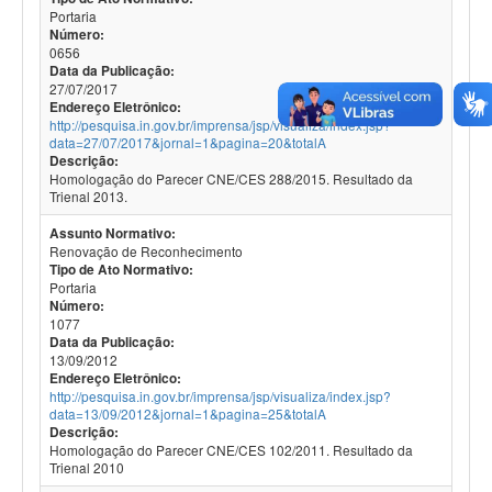
Portaria
Número:
0656
Data da Publicação:
27/07/2017
Endereço Eletrônico:
http://pesquisa.in.gov.br/imprensa/jsp/visualiza/index.jsp?
data=27/07/2017&jornal=1&pagina=20&totalA
Descrição:
Homologação do Parecer CNE/CES 288/2015. Resultado da
Trienal 2013.
Assunto Normativo:
Renovação de Reconhecimento
Tipo de Ato Normativo:
Portaria
Número:
1077
Data da Publicação:
13/09/2012
Endereço Eletrônico:
http://pesquisa.in.gov.br/imprensa/jsp/visualiza/index.jsp?
data=13/09/2012&jornal=1&pagina=25&totalA
Descrição:
Homologação do Parecer CNE/CES 102/2011. Resultado da
Trienal 2010