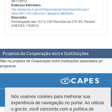
09/11/2012
Endereço Eletrônico:
http://pesquisa.in.gov.br/imprensa/jsp/visualiza/index.jsp?
data=09/11/2012&jornal=1&pagina=8&totalAr
Descrição:
Homologação das 131ª e 132ª Reuniões do CTC-ES, Parecer
CNE/CES 179/2012.
Projetos de Cooperação entre Instituições
Não há projetos de Cooperação entre Instituições associados ao
programa.
Compatibilidade
Nós usamos cookies para melhorar sua
experiência de navegação no portal. Ao utilizar
Versão do sistema: 3.88.9
Copyright 2022 Capes. Todos os direitos reservados.
o gov.br, você concorda com a política de