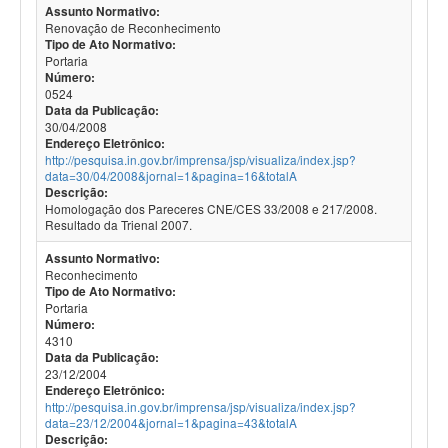
Assunto Normativo:
Renovação de Reconhecimento
Tipo de Ato Normativo:
Portaria
Número:
0524
Data da Publicação:
30/04/2008
Endereço Eletrônico:
http://pesquisa.in.gov.br/imprensa/jsp/visualiza/index.jsp?
data=30/04/2008&jornal=1&pagina=16&totalA
Descrição:
Homologação dos Pareceres CNE/CES 33/2008 e 217/2008.
Resultado da Trienal 2007.
Assunto Normativo:
Reconhecimento
Tipo de Ato Normativo:
Portaria
Número:
4310
Data da Publicação:
23/12/2004
Endereço Eletrônico:
http://pesquisa.in.gov.br/imprensa/jsp/visualiza/index.jsp?
data=23/12/2004&jornal=1&pagina=43&totalA
Descrição: