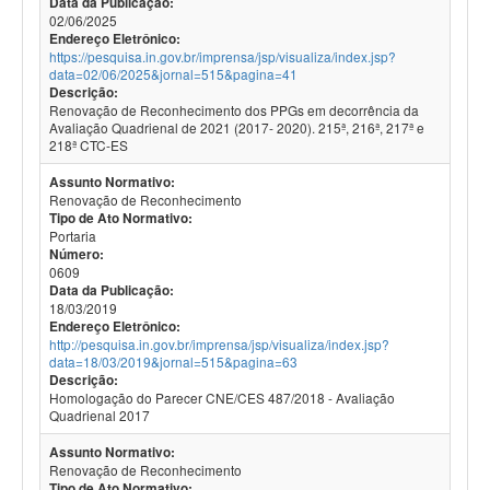
Data da Publicação:
02/06/2025
Endereço Eletrônico:
https://pesquisa.in.gov.br/imprensa/jsp/visualiza/index.jsp?
data=02/06/2025&jornal=515&pagina=41
Descrição:
Renovação de Reconhecimento dos PPGs em decorrência da
Avaliação Quadrienal de 2021 (2017- 2020). 215ª, 216ª, 217ª e
218ª CTC-ES
Assunto Normativo:
Renovação de Reconhecimento
Tipo de Ato Normativo:
Portaria
Número:
0609
Data da Publicação:
18/03/2019
Endereço Eletrônico:
http://pesquisa.in.gov.br/imprensa/jsp/visualiza/index.jsp?
data=18/03/2019&jornal=515&pagina=63
Descrição:
Homologação do Parecer CNE/CES 487/2018 - Avaliação
Quadrienal 2017
Assunto Normativo:
Renovação de Reconhecimento
Tipo de Ato Normativo: