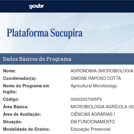
Casa Civil
Ministério da Justiça e
Segurança Pública
Ministério da Agricultura,
Ministério da Educação
Pecuária e Abastecimento
Ministério do Meio Ambiente
Ministério do Turismo
Dados Básicos do Programa
Secretaria de Governo
Gabinete de Segurança
Institucional
Nome:
AGRONOMIA (MICROBIOLOGIA
Coordenador(a):
SIMONE RAPOSO COTTA
Nome do Programa em
Agricultural Microbiology
Inglês:
Código:
33002037005P2
Área Básica:
MICROBIOLOGIA AGRÍCOLA (50
Área de Avaliação:
CIÊNCIAS AGRÁRIAS I
Situação:
EM FUNCIONAMENTO
Modalidade de Ensino:
Educação Presencial