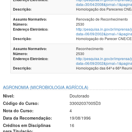
data=30/04/2008&jornal=1&pagin
Homologação dos Pareceres CNE/C
Descrição:
Renovação de Reconhecimento
Assunto Normativo:
2530
Número:
http://pesquisa.in.gov.br/imprensa/
Endereço Eletrônico:
data=06/09/2002&jornal=1&pagin
Homologação do Parecer CNE/CES 
Descrição:
Reconhecimento
Assunto Normativo:
2530
Número:
http://pesquisa.in.gov.br/imprensa/
Endereço Eletrônico:
data=06/09/2002&jornal=1&pagin
Homologação das 64ª e 66ª Reun
Descrição:
AGRONOMIA (MICROBIOLOGIA AGRÍCOLA)
Nível:
Doutorado
Código do Curso:
33002037005D3
Nota do Curso:
4
Data da Recomendação:
19/08/1996
Créditos em Disciplinas
16
para Titulação: