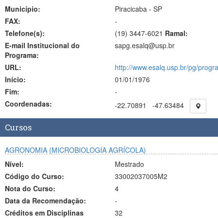
Município:
Piracicaba - SP
FAX:
-
Telefone(s):
(19) 3447-6021
Ramal:
E-mail Institucional do
sapg.esalq@usp.br
Programa:
URL:
http://www.esalq.usp.br/pg/progr
Início:
01/01/1976
Fim:
-
Coordenadas:
-22.70891
-47.63484
Cursos
AGRONOMIA (MICROBIOLOGIA AGRÍCOLA)
Nível:
Mestrado
Código do Curso:
33002037005M2
Nota do Curso:
4
Data da Recomendação:
-
Créditos em Disciplinas
32