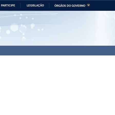
PARTICIPE
LEGISLAÇÃO
ÓRGÃOS DO GOVERNO
stério da Economia
Ministério da Infraestrutura
stério de Minas e Energia
Ministério da Ciência,
Tecnologia, Inovações e
Comunicações
tério da Mulher, da Família
Secretaria-Geral
s Direitos Humanos
lto