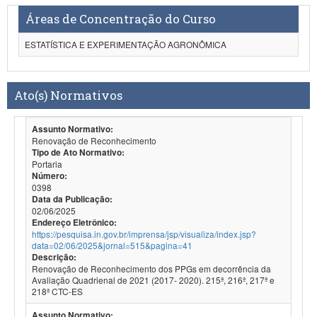
Áreas de Concentração do Curso
ESTATÍSTICA E EXPERIMENTAÇÃO AGRONÔMICA
Ato(s) Normativos
Assunto Normativo:
Renovação de Reconhecimento
Tipo de Ato Normativo:
Portaria
Número:
0398
Data da Publicação:
02/06/2025
Endereço Eletrônico:
https://pesquisa.in.gov.br/imprensa/jsp/visualiza/index.jsp?
data=02/06/2025&jornal=515&pagina=41
Descrição:
Renovação de Reconhecimento dos PPGs em decorrência da
Avaliação Quadrienal de 2021 (2017- 2020). 215ª, 216ª, 217ª e
218ª CTC-ES
Assunto Normativo: