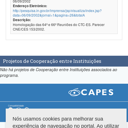
06/09/2002
Endereço Eletrônico:
http://pesquisa.in.gov.br/imprensa/jsp/visualiza/index.jsp?
data=06/09/2002&jornal=1&pagina=26&totalA
Descrição:
Homologação das 64ª e 66ª Reuniões do CTC-ES. Parecer
CNE/CES 153/2002.
Projetos de Cooperação entre Instituições
Não há projetos de Cooperação entre Instituições associados ao
programa.
Compatibilidade
Versão do sistema: 3.88.9
Copyright 2022 Capes. Todos os direitos reservados.
Nós usamos cookies para melhorar sua
experiência de navegação no portal. Ao utilizar