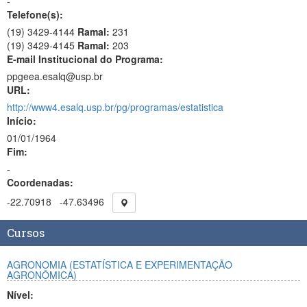
-
Telefone(s):
(19) 3429-4144
Ramal:
231
(19) 3429-4145
Ramal:
203
E-mail Institucional do Programa:
ppgeea.esalq@usp.br
URL:
http://www4.esalq.usp.br/pg/programas/estatistica
Início:
01/01/1964
Fim:
-
Coordenadas:
-22.70918
-47.63496
Cursos
AGRONOMIA (ESTATÍSTICA E EXPERIMENTAÇÃO
AGRONÔMICA)
Nível: