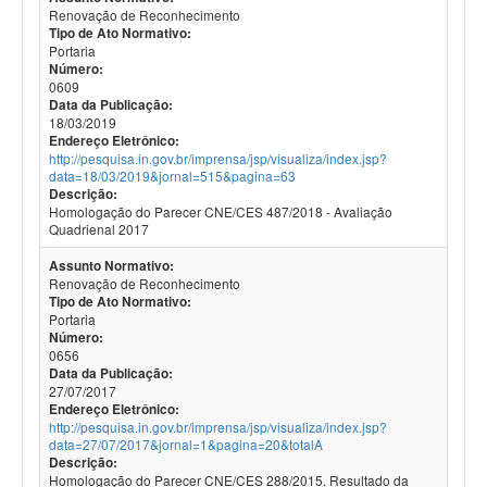
Renovação de Reconhecimento
Tipo de Ato Normativo:
Portaria
Número:
0609
Data da Publicação:
18/03/2019
Endereço Eletrônico:
http://pesquisa.in.gov.br/imprensa/jsp/visualiza/index.jsp?
data=18/03/2019&jornal=515&pagina=63
Descrição:
Homologação do Parecer CNE/CES 487/2018 - Avaliação
Quadrienal 2017
Assunto Normativo:
Renovação de Reconhecimento
Tipo de Ato Normativo:
Portaria
Número:
0656
Data da Publicação:
27/07/2017
Endereço Eletrônico:
http://pesquisa.in.gov.br/imprensa/jsp/visualiza/index.jsp?
data=27/07/2017&jornal=1&pagina=20&totalA
Descrição:
Homologação do Parecer CNE/CES 288/2015. Resultado da