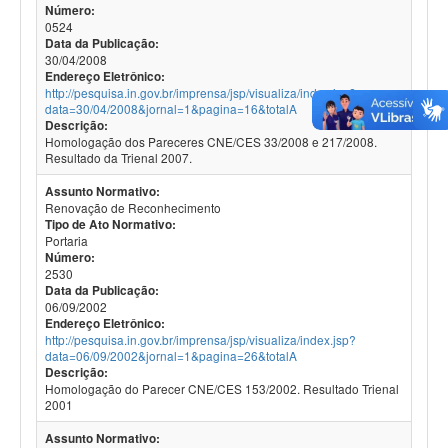
Número:
0524
Data da Publicação:
30/04/2008
Endereço Eletrônico:
http://pesquisa.in.gov.br/imprensa/jsp/visualiza/index.jsp?
data=30/04/2008&jornal=1&pagina=16&totalA
Descrição:
Homologação dos Pareceres CNE/CES 33/2008 e 217/2008.
Resultado da Trienal 2007.
Assunto Normativo:
Renovação de Reconhecimento
Tipo de Ato Normativo:
Portaria
Número:
2530
Data da Publicação:
06/09/2002
Endereço Eletrônico:
http://pesquisa.in.gov.br/imprensa/jsp/visualiza/index.jsp?
data=06/09/2002&jornal=1&pagina=26&totalA
Descrição:
Homologação do Parecer CNE/CES 153/2002. Resultado Trienal
2001
Assunto Normativo: