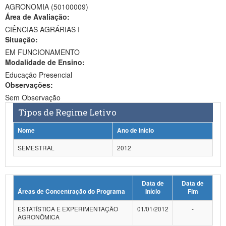
AGRONOMIA (50100009)
Ministério da Ciência, Tecnologia, Inovações e Comunicações
Área de Avaliação:
CIÊNCIAS AGRÁRIAS I
Ministério do Meio Ambiente
Situação:
EM FUNCIONAMENTO
Ministério do Turismo
Modalidade de Ensino:
Ministério do Desenvolvimento Regional
Educação Presencial
Observações:
Controladoria-Geral da União
Sem Observação
Tipos de Regime Letivo
Ministério da Mulher, da Família e dos Direitos Humanos
Nome
Ano de Início
Secretaria-Geral
SEMESTRAL
2012
Secretaria de Governo
Gabinete de Segurança Institucional
Data de
Data de
Áreas de Concentração do Programa
Início
Fim
Advocacia-Geral da União
ESTATÍSTICA E EXPERIMENTAÇÃO
01/01/2012
-
Banco Central do Brasil
AGRONÔMICA