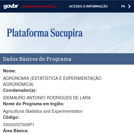
ACESSO À INFORMAÇÃO
PARTICI
CORONAVÍRUS (COVID-19)
Casa Civil
IR
PARA
Ministério da Justiça e Segurança Pública
O
CONTEÚDO
Ministério da Defesa
Ministério das Relações Exteriores
Dados Básicos do Programa
Ministério da Economia
Ministério da Infraestrutura
Nome:
AGRONOMIA (ESTATÍSTICA E EXPERIMENTAÇÃO
Ministério da Agricultura, Pecuária e Abastecimento
AGRONÔMICA)
Coordenador(a):
Ministério da Educação
IDEMAURO ANTONIO RODRIGUES DE LARA
Nome do Programa em Inglês:
Ministério da Cidadania
Agricultural Statistics and Experimentation
Código:
Ministério da Saúde
33002037008P1
Ministério de Minas e Energia
Área Básica: