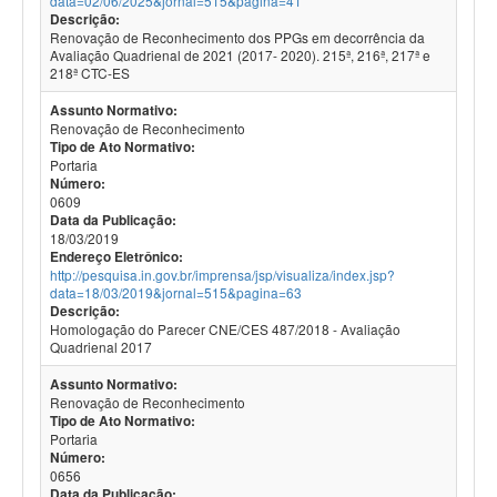
data=02/06/2025&jornal=515&pagina=41
Descrição:
Renovação de Reconhecimento dos PPGs em decorrência da
Avaliação Quadrienal de 2021 (2017- 2020). 215ª, 216ª, 217ª e
218ª CTC-ES
Assunto Normativo:
Renovação de Reconhecimento
Tipo de Ato Normativo:
Portaria
Número:
0609
Data da Publicação:
18/03/2019
Endereço Eletrônico:
http://pesquisa.in.gov.br/imprensa/jsp/visualiza/index.jsp?
data=18/03/2019&jornal=515&pagina=63
Descrição:
Homologação do Parecer CNE/CES 487/2018 - Avaliação
Quadrienal 2017
Assunto Normativo:
Renovação de Reconhecimento
Tipo de Ato Normativo:
Portaria
Número:
0656
Data da Publicação: