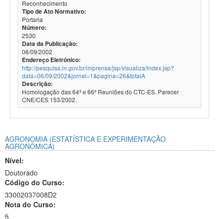
Reconhecimento
Tipo de Ato Normativo:
Portaria
Número:
2530
Data da Publicação:
06/09/2002
Endereço Eletrônico:
http://pesquisa.in.gov.br/imprensa/jsp/visualiza/index.jsp?
data=06/09/2002&jornal=1&pagina=26&totalA
Descrição:
Homologação das 64ª e 66ª Reuniões do CTC-ES. Parecer
CNE/CES 153/2002.
AGRONOMIA (ESTATÍSTICA E EXPERIMENTAÇÃO
AGRONÔMICA)
Nível:
Doutorado
Código do Curso:
33002037008D2
Nota do Curso:
5