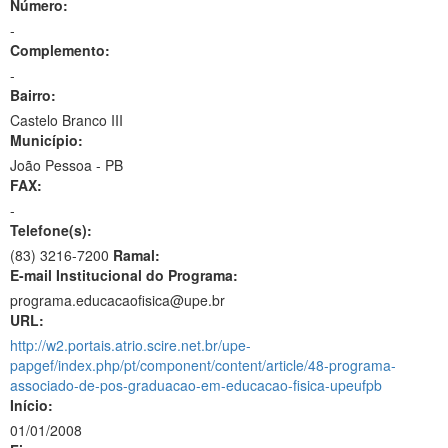
Número:
-
Complemento:
-
Bairro:
Castelo Branco III
Município:
João Pessoa - PB
FAX:
-
Telefone(s):
(83) 3216-7200
Ramal:
E-mail Institucional do Programa:
programa.educacaofisica@upe.br
URL:
http://w2.portais.atrio.scire.net.br/upe-
papgef/index.php/pt/component/content/article/48-programa-
associado-de-pos-graduacao-em-educacao-fisica-upeufpb
Início:
01/01/2008