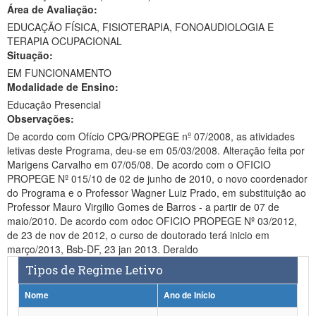
Área de Avaliação:
Ministério da Ciência, Tecnologia, Inovações e Comunicações
EDUCAÇÃO FÍSICA, FISIOTERAPIA, FONOAUDIOLOGIA E
TERAPIA OCUPACIONAL
Ministério do Meio Ambiente
Situação:
EM FUNCIONAMENTO
Ministério do Turismo
Modalidade de Ensino:
Ministério do Desenvolvimento Regional
Educação Presencial
Observações:
Controladoria-Geral da União
De acordo com Ofício CPG/PROPEGE nº 07/2008, as atividades
letivas deste Programa, deu-se em 05/03/2008. Alteração feita por
Ministério da Mulher, da Família e dos Direitos Humanos
Marigens Carvalho em 07/05/08. De acordo com o OFICIO
PROPEGE Nº 015/10 de 02 de junho de 2010, o novo coordenador
Secretaria-Geral
do Programa e o Professor Wagner Luiz Prado, em substituição ao
Professor Mauro Virgilio Gomes de Barros - a partir de 07 de
Secretaria de Governo
maio/2010. De acordo com odoc OFICIO PROPEGE Nº 03/2012,
de 23 de nov de 2012, o curso de doutorado terá inicio em
Gabinete de Segurança Institucional
março/2013, Bsb-DF, 23 jan 2013. Deraldo
Tipos de Regime Letivo
Advocacia-Geral da União
Nome
Ano de Início
Banco Central do Brasil