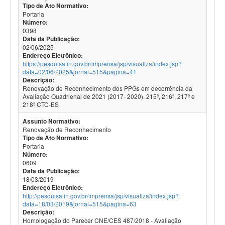
Tipo de Ato Normativo:
Portaria
Número:
0398
Data da Publicação:
02/06/2025
Endereço Eletrônico:
https://pesquisa.in.gov.br/imprensa/jsp/visualiza/index.jsp?
data=02/06/2025&jornal=515&pagina=41
Descrição:
Renovação de Reconhecimento dos PPGs em decorrência da
Avaliação Quadrienal de 2021 (2017- 2020). 215ª, 216ª, 217ª e
218ª CTC-ES
Assunto Normativo:
Renovação de Reconhecimento
Tipo de Ato Normativo:
Portaria
Número:
0609
Data da Publicação:
18/03/2019
Endereço Eletrônico:
http://pesquisa.in.gov.br/imprensa/jsp/visualiza/index.jsp?
data=18/03/2019&jornal=515&pagina=63
Descrição:
Homologação do Parecer CNE/CES 487/2018 - Avaliação