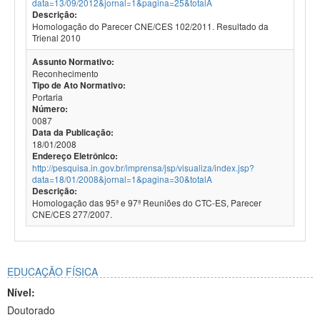
data=13/09/2012&jornal=1&pagina=25&totalA
Descrição:
Homologação do Parecer CNE/CES 102/2011. Resultado da
Trienal 2010
Assunto Normativo:
Reconhecimento
Tipo de Ato Normativo:
Portaria
Número:
0087
Data da Publicação:
18/01/2008
Endereço Eletrônico:
http://pesquisa.in.gov.br/imprensa/jsp/visualiza/index.jsp?
data=18/01/2008&jornal=1&pagina=30&totalA
Descrição:
Homologação das 95ª e 97ª Reuniões do CTC-ES, Parecer
CNE/CES 277/2007.
EDUCAÇÃO FÍSICA
Nível:
Doutorado