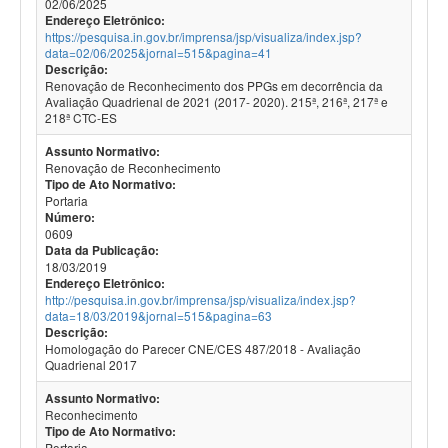
02/06/2025
Endereço Eletrônico:
https://pesquisa.in.gov.br/imprensa/jsp/visualiza/index.jsp?
data=02/06/2025&jornal=515&pagina=41
Descrição:
Renovação de Reconhecimento dos PPGs em decorrência da
Avaliação Quadrienal de 2021 (2017- 2020). 215ª, 216ª, 217ª e
218ª CTC-ES
Assunto Normativo:
Renovação de Reconhecimento
Tipo de Ato Normativo:
Portaria
Número:
0609
Data da Publicação:
18/03/2019
Endereço Eletrônico:
http://pesquisa.in.gov.br/imprensa/jsp/visualiza/index.jsp?
data=18/03/2019&jornal=515&pagina=63
Descrição:
Homologação do Parecer CNE/CES 487/2018 - Avaliação
Quadrienal 2017
Assunto Normativo:
Reconhecimento
Tipo de Ato Normativo:
Portaria