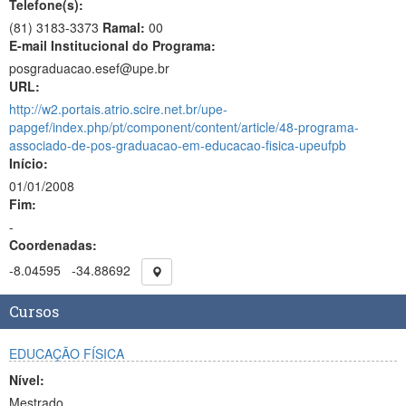
Telefone(s):
(81) 3183-3373
Ramal:
00
E-mail Institucional do Programa:
posgraduacao.esef@upe.br
URL:
http://w2.portais.atrio.scire.net.br/upe-
papgef/index.php/pt/component/content/article/48-programa-
associado-de-pos-graduacao-em-educacao-fisica-upeufpb
Início:
01/01/2008
Fim:
-
Coordenadas:
-8.04595
-34.88692
Cursos
EDUCAÇÃO FÍSICA
Nível:
Mestrado