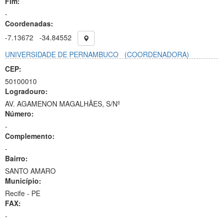
Fim:
-
Coordenadas:
-7.13672
-34.84552
UNIVERSIDADE DE PERNAMBUCO
(COORDENADORA)
CEP:
50100010
Logradouro:
AV. AGAMENON MAGALHÃES, S/Nº
Número:
-
Complemento:
-
Bairro:
SANTO AMARO
Município:
Recife - PE
FAX:
-