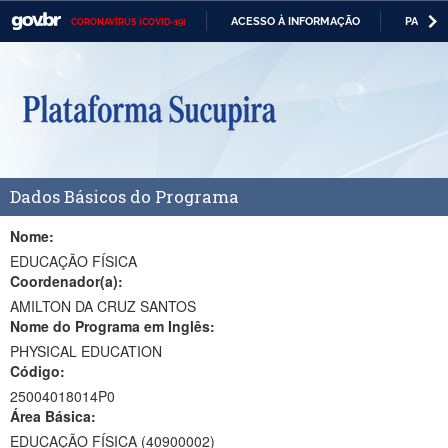
ACESSO À INFORMAÇÃO
PARTICI
CORONAVÍRUS (COVID-19)
Casa Civil
IR
PARA
Ministério da Justiça e Segurança Pública
O
CONTEÚDO
Ministério da Defesa
Ministério das Relações Exteriores
Dados Básicos do Programa
Ministério da Economia
Ministério da Infraestrutura
Nome:
EDUCAÇÃO FÍSICA
Ministério da Agricultura, Pecuária e Abastecimento
Coordenador(a):
AMILTON DA CRUZ SANTOS
Ministério da Educação
Nome do Programa em Inglês:
PHYSICAL EDUCATION
Ministério da Cidadania
Código:
Ministério da Saúde
25004018014P0
Área Básica:
Ministério de Minas e Energia
EDUCAÇÃO FÍSICA (40900002)