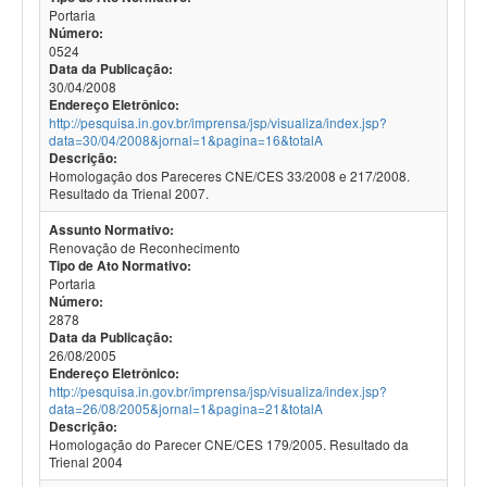
Portaria
Número:
0524
Data da Publicação:
30/04/2008
Endereço Eletrônico:
http://pesquisa.in.gov.br/imprensa/jsp/visualiza/index.jsp?
data=30/04/2008&jornal=1&pagina=16&totalA
Descrição:
Homologação dos Pareceres CNE/CES 33/2008 e 217/2008.
Resultado da Trienal 2007.
Assunto Normativo:
Renovação de Reconhecimento
Tipo de Ato Normativo:
Portaria
Número:
2878
Data da Publicação:
26/08/2005
Endereço Eletrônico:
http://pesquisa.in.gov.br/imprensa/jsp/visualiza/index.jsp?
data=26/08/2005&jornal=1&pagina=21&totalA
Descrição:
Homologação do Parecer CNE/CES 179/2005. Resultado da
Trienal 2004