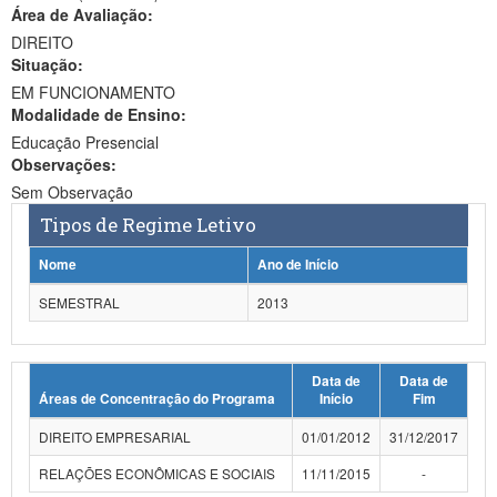
Área de Avaliação:
Ministério da Ciência, Tecnologia, Inovações e Comunicações
DIREITO
Situação:
Ministério do Meio Ambiente
EM FUNCIONAMENTO
Modalidade de Ensino:
Ministério do Turismo
Educação Presencial
Ministério do Desenvolvimento Regional
Observações:
Sem Observação
Controladoria-Geral da União
Tipos de Regime Letivo
Ministério da Mulher, da Família e dos Direitos Humanos
Nome
Ano de Início
Secretaria-Geral
SEMESTRAL
2013
Secretaria de Governo
Data de
Data de
Gabinete de Segurança Institucional
Áreas de Concentração do Programa
Início
Fim
Advocacia-Geral da União
DIREITO EMPRESARIAL
01/01/2012
31/12/2017
Banco Central do Brasil
RELAÇÕES ECONÔMICAS E SOCIAIS
11/11/2015
-