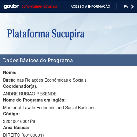
ACESSO À INFORMAÇÃO
PARTICI
CORONAVÍRUS (COVID-19)
Casa Civil
IR
PARA
Ministério da Justiça e Segurança Pública
O
CONTEÚDO
Ministério da Defesa
Ministério das Relações Exteriores
Dados Básicos do Programa
Ministério da Economia
Ministério da Infraestrutura
Nome:
Direito nas Relações Econômicas e Sociais
Ministério da Agricultura, Pecuária e Abastecimento
Coordenador(a):
ANDRE RUBIAO RESENDE
Ministério da Educação
Nome do Programa em Inglês:
Master of Law in Economic and Social Business
Ministério da Cidadania
Código:
Ministério da Saúde
32040016001P8
Área Básica:
Ministério de Minas e Energia
DIREITO (60100001)