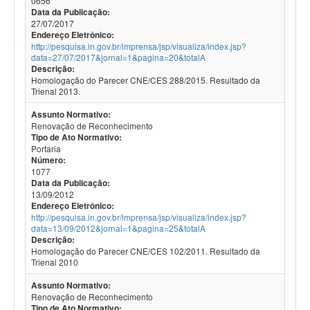
0656
Data da Publicação:
27/07/2017
Endereço Eletrônico:
http://pesquisa.in.gov.br/imprensa/jsp/visualiza/index.jsp?
data=27/07/2017&jornal=1&pagina=20&totalA
Descrição:
Homologação do Parecer CNE/CES 288/2015. Resultado da
Trienal 2013.
Assunto Normativo:
Renovação de Reconhecimento
Tipo de Ato Normativo:
Portaria
Número:
1077
Data da Publicação:
13/09/2012
Endereço Eletrônico:
http://pesquisa.in.gov.br/imprensa/jsp/visualiza/index.jsp?
data=13/09/2012&jornal=1&pagina=25&totalA
Descrição:
Homologação do Parecer CNE/CES 102/2011. Resultado da
Trienal 2010
Assunto Normativo:
Renovação de Reconhecimento
Tipo de Ato Normativo: