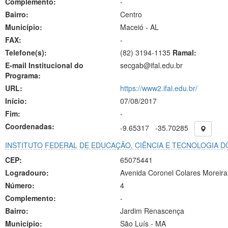
Complemento:
-
Bairro:
Centro
Município:
Maceió - AL
FAX:
-
Telefone(s):
(82) 3194-1135
Ramal:
E-mail Institucional do
secgab@ifal.edu.br
Programa:
URL:
https://www2.ifal.edu.br/
Início:
07/08/2017
Fim:
-
Coordenadas:
-9.65317
-35.70285
INSTITUTO FEDERAL DE EDUCAÇÃO, CIÊNCIA E TECNOLOGIA 
CEP:
65075441
Logradouro:
Avenida Coronel Colares Moreira
Número:
4
Complemento:
-
Bairro:
Jardim Renascença
Município:
São Luís - MA