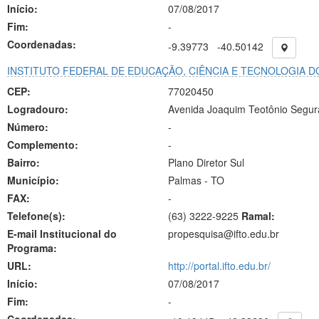
Início:
07/08/2017
Fim:
-
Coordenadas:
-9.39773
-40.50142
INSTITUTO FEDERAL DE EDUCAÇÃO, CIÊNCIA E TECNOLOGIA D
CEP:
77020450
Logradouro:
Avenida Joaquim Teotônio Segur
Número:
-
Complemento:
-
Bairro:
Plano Diretor Sul
Município:
Palmas - TO
FAX:
-
Telefone(s):
(63) 3222-9225
Ramal:
E-mail Institucional do
propesquisa@ifto.edu.br
Programa:
URL:
http://portal.ifto.edu.br/
Início:
07/08/2017
Fim:
-