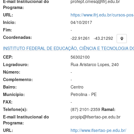
E-mail Institucional do
profept.cmesq@ifrj.edu.br
Programa:
URL:
https://www.ifrj.edu.br/cursos-po
Início:
04/10/2017
Fim:
-
Coordenadas:
-22.91261
-43.21292
INSTITUTO FEDERAL DE EDUCAÇÃO, CIÊNCIA E TECNOLOGIA
CEP:
56302100
Logradouro:
Rua Aristarco Lopes, 240
Número:
-
Complemento:
-
Bairro:
Centro
Município:
Petrolina - PE
FAX:
-
Telefone(s):
(87) 2101-2359
Ramal:
E-mail Institucional do
propip@ifsertao-pe.edu.br
Programa:
URL:
http://www.ifsertao-pe.edu.br/