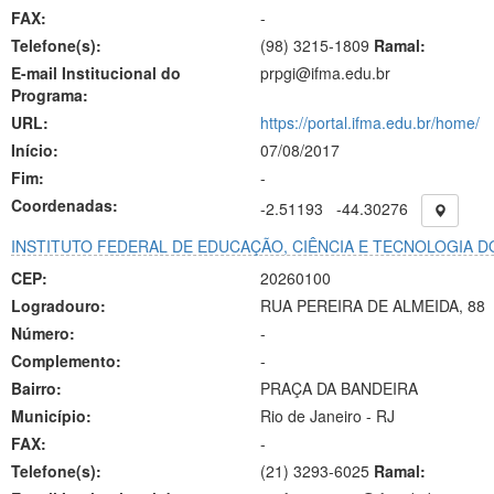
FAX:
-
Telefone(s):
(98) 3215-1809
Ramal:
E-mail Institucional do
prpgi@ifma.edu.br
Programa:
URL:
https://portal.ifma.edu.br/home/
Início:
07/08/2017
Fim:
-
Coordenadas:
-2.51193
-44.30276
INSTITUTO FEDERAL DE EDUCAÇÃO, CIÊNCIA E TECNOLOGIA D
CEP:
20260100
Logradouro:
RUA PEREIRA DE ALMEIDA, 88
Número:
-
Complemento:
-
Bairro:
PRAÇA DA BANDEIRA
Município:
Rio de Janeiro - RJ
FAX:
-
Telefone(s):
(21) 3293-6025
Ramal: