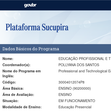
Casa Civil
Ministério da Justiça e
Segurança Pública
Ministério da Agricultura,
Ministério da Educação
Pecuária e Abastecimento
Ministério do Meio Ambiente
Ministério do Turismo
Dados Básicos do Programa
Secretaria de Governo
Gabinete de Segurança
Institucional
Nome:
EDUCAÇÃO PROFISSIONAL E 
Coordenador(a):
POLLYANA DOS SANTOS
Nome do Programa em
Professional and Technological E
Inglês:
Código:
30004012074P8
Área Básica:
ENSINO (90200000)
Área de Avaliação:
ENSINO
Situação:
EM FUNCIONAMENTO
Modalidade de Ensino:
Educação Presencial