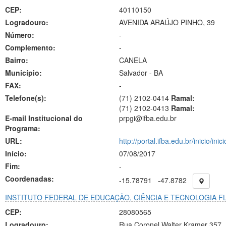
CEP:
40110150
Logradouro:
AVENIDA ARAÚJO PINHO, 39
Número:
-
Complemento:
-
Bairro:
CANELA
Município:
Salvador - BA
FAX:
-
Telefone(s):
(71) 2102-0414
Ramal:
(71) 2102-0413
Ramal:
E-mail Institucional do
prpgi@ifba.edu.br
Programa:
URL:
http://portal.ifba.edu.br/inicio/inic
Início:
07/08/2017
Fim:
-
Coordenadas:
-15.78791
-47.8782
INSTITUTO FEDERAL DE EDUCAÇÃO, CIÊNCIA E TECNOLOGIA 
CEP:
28080565
Logradouro:
Rua Coronel Walter Kramer 357