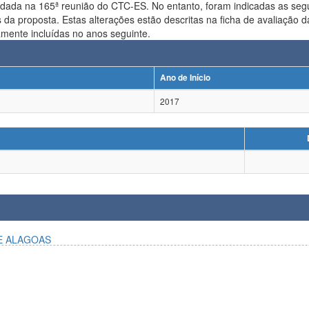
dada na 165ª reunião do CTC-ES. No entanto, foram indicadas as segu
 Estas alterações estão descritas na ficha de avaliação da proposta. === Conforme definido, as duas i
amente incluídas no anos seguinte.
Ano de Início
2017
E ALAGOAS