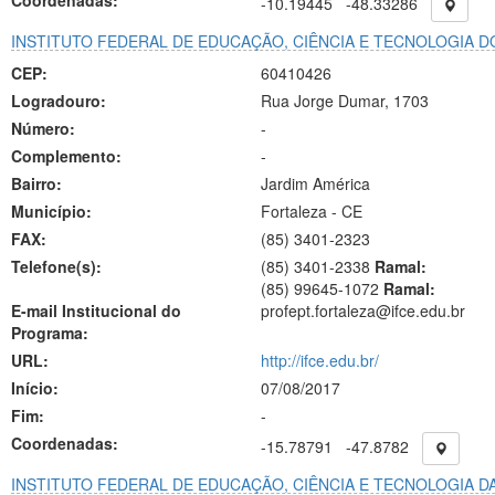
Coordenadas:
-10.19445
-48.33286
INSTITUTO FEDERAL DE EDUCAÇÃO, CIÊNCIA E TECNOLOGIA D
CEP:
60410426
Logradouro:
Rua Jorge Dumar, 1703
Número:
-
Complemento:
-
Bairro:
Jardim América
Município:
Fortaleza - CE
FAX:
(85)
3401-2323
Telefone(s):
(85) 3401-2338
Ramal:
(85) 99645-1072
Ramal:
E-mail Institucional do
profept.fortaleza@ifce.edu.br
Programa:
URL:
http://ifce.edu.br/
Início:
07/08/2017
Fim:
-
Coordenadas:
-15.78791
-47.8782
INSTITUTO FEDERAL DE EDUCAÇÃO, CIÊNCIA E TECNOLOGIA DA