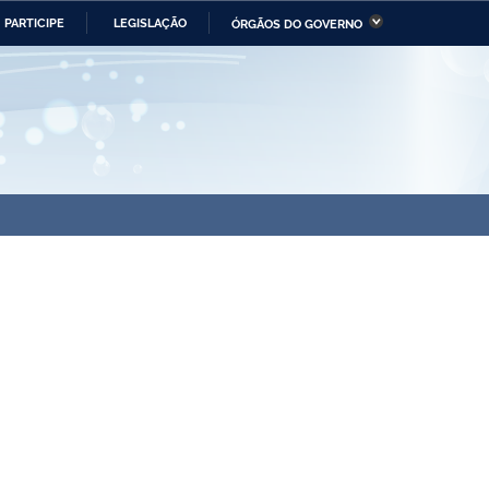
PARTICIPE
LEGISLAÇÃO
ÓRGÃOS DO GOVERNO
stério da Economia
Ministério da Infraestrutura
stério de Minas e Energia
Ministério da Ciência,
Tecnologia, Inovações e
Comunicações
tério da Mulher, da Família
Secretaria-Geral
s Direitos Humanos
lto