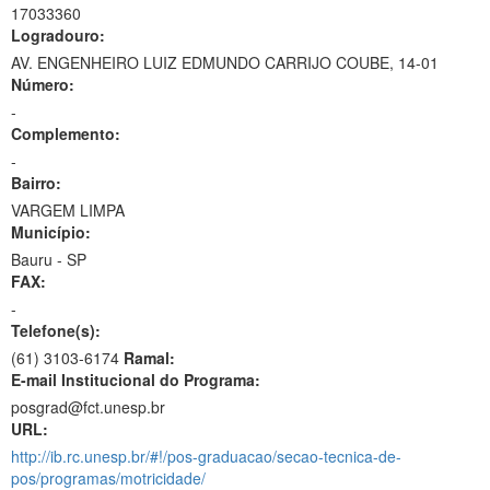
17033360
Logradouro:
AV. ENGENHEIRO LUIZ EDMUNDO CARRIJO COUBE, 14-01
Número:
-
Complemento:
-
Bairro:
VARGEM LIMPA
Município:
Bauru - SP
FAX:
-
Telefone(s):
(61) 3103-6174
Ramal:
E-mail Institucional do Programa:
posgrad@fct.unesp.br
URL:
http://ib.rc.unesp.br/#!/pos-graduacao/secao-tecnica-de-
pos/programas/motricidade/