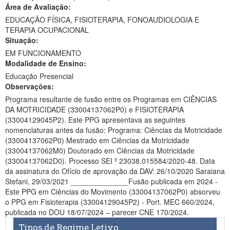
Área de Avaliação:
Ministério da Ciência, Tecnologia, Inovações e Comunicações
EDUCAÇÃO FÍSICA, FISIOTERAPIA, FONOAUDIOLOGIA E
TERAPIA OCUPACIONAL
Ministério do Meio Ambiente
Situação:
EM FUNCIONAMENTO
Ministério do Turismo
Modalidade de Ensino:
Ministério do Desenvolvimento Regional
Educação Presencial
Observações:
Controladoria-Geral da União
Programa resultante de fusão entre os Programas em CIÊNCIAS
DA MOTRICIDADE (33004137062P0) e FISIOTERAPIA
Ministério da Mulher, da Família e dos Direitos Humanos
(33004129045P2). Este PPG apresentava as seguintes
nomenclaturas antes da fusão: Programa: Ciências da Motricidade
Secretaria-Geral
(33004137062P0) Mestrado em Ciências da Motricidade
(33004137062M0) Doutorado em Ciências da Motricidade
Secretaria de Governo
(33004137062D0). Processo SEI º 23038.015584/2020-48. Data
da assinatura do Ofício de aprovação da DAV: 26/10/2020 Saraiana
Gabinete de Segurança Institucional
Stefani, 29/03/2021 ______________Fusão publicada em 2024 -
Este PPG em Ciências do Movimento (33004137062P0) absorveu
Advocacia-Geral da União
o PPG em Fisioterapia (33004129045P2) - Port. MEC 660/2024,
publicada no DOU 18/07/2024 – parecer CNE 170/2024.
Banco Central do Brasil
Tipos de Regime Letivo