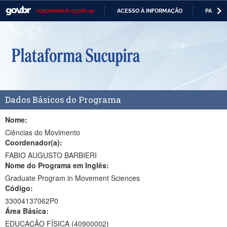
ACESSO À INFORMAÇÃO
PARTICI
CORONAVÍRUS (COVID-19)
Casa Civil
IR
PARA
Ministério da Justiça e Segurança Pública
O
CONTEÚDO
Ministério da Defesa
Ministério das Relações Exteriores
Dados Básicos do Programa
Ministério da Economia
Ministério da Infraestrutura
Nome:
Ciências do Movimento
Ministério da Agricultura, Pecuária e Abastecimento
Coordenador(a):
FABIO AUGUSTO BARBIERI
Ministério da Educação
Nome do Programa em Inglês:
Graduate Program in Movement Sciences
Ministério da Cidadania
Código:
Ministério da Saúde
33004137062P0
Área Básica:
Ministério de Minas e Energia
EDUCAÇÃO FÍSICA (40900002)