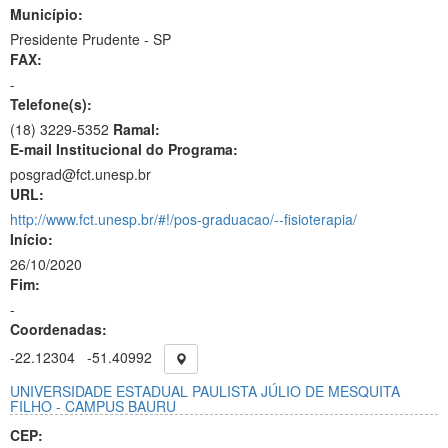
Município:
Presidente Prudente - SP
FAX:
-
Telefone(s):
(18) 3229-5352
Ramal:
E-mail Institucional do Programa:
posgrad@fct.unesp.br
URL:
http://www.fct.unesp.br/#!/pos-graduacao/--fisioterapia/
Início:
26/10/2020
Fim:
-
Coordenadas:
-22.12304
-51.40992
UNIVERSIDADE ESTADUAL PAULISTA JÚLIO DE MESQUITA
FILHO - CAMPUS BAURU
CEP: