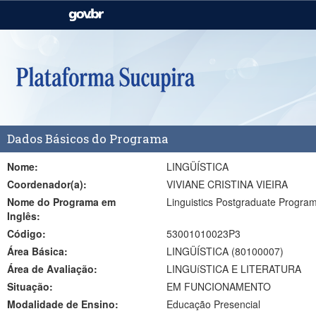
Casa Civil
Ministério da Justiça e
Segurança Pública
Ministério da Agricultura,
Ministério da Educação
Pecuária e Abastecimento
Ministério do Meio Ambiente
Ministério do Turismo
Dados Básicos do Programa
Secretaria de Governo
Gabinete de Segurança
Institucional
Nome:
LINGÜÍSTICA
Coordenador(a):
VIVIANE CRISTINA VIEIRA
Nome do Programa em
Linguistics Postgraduate Progra
Inglês:
Código:
53001010023P3
Área Básica:
LINGÜÍSTICA (80100007)
Área de Avaliação:
LINGUíSTICA E LITERATURA
Situação:
EM FUNCIONAMENTO
Modalidade de Ensino:
Educação Presencial