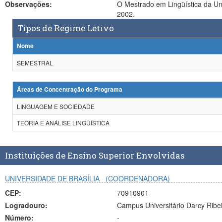
Observações:
O Mestrado em Lingüística da UnB é o promotor de um Mestrad
2002.
Tipos de Regime Letivo
Nome
SEMESTRAL
Áreas de Concentração do Programa
LINGUAGEM E SOCIEDADE
TEORIA E ANÁLISE LINGÜÍSTICA
Instituições de Ensino Superior Envolvidas
UNIVERSIDADE DE BRASÍLIA
(COORDENADORA)
CEP:
70910901
Logradouro:
Campus Universitário Darcy Ribe
Número:
-