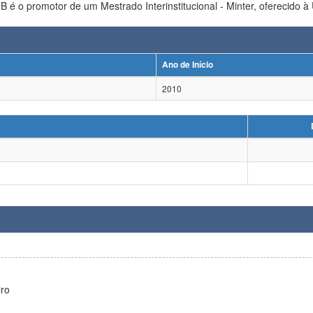
o Interinstitucional - Minter, oferecido à UNIDERP (IES receptora), recomendado pela Capes em agosto de
Ano de Início
2010
iro