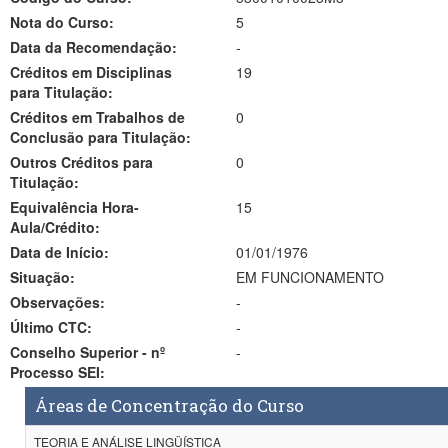
Nota do Curso:
5
Data da Recomendação:
-
Créditos em Disciplinas
19
para Titulação:
Créditos em Trabalhos de
0
Conclusão para Titulação:
Outros Créditos para
0
Titulação:
Equivalência Hora-
15
Aula/Crédito:
Data de Início:
01/01/1976
Situação:
EM FUNCIONAMENTO
Observações:
-
Último CTC:
-
Conselho Superior - nº
-
Processo SEI:
Áreas de Concentração do Curso
TEORIA E ANÁLISE LINGÜÍSTICA