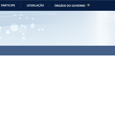
PARTICIPE
LEGISLAÇÃO
ÓRGÃOS DO GOVERNO
stério da Economia
Ministério da Infraestrutura
stério de Minas e Energia
Ministério da Ciência,
Tecnologia, Inovações e
Comunicações
tério da Mulher, da Família
Secretaria-Geral
s Direitos Humanos
lto