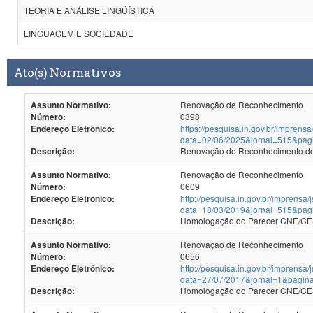
TEORIA E ANÁLISE LINGÜÍSTICA
LINGUAGEM E SOCIEDADE
Ato(s) Normativos
Renovação de Reconhecimento
Assunto Normativo:
0398
Número:
https://pesquisa.in.gov.br/imprensa
Endereço Eletrônico:
data=02/06/2025&jornal=515&pag
Renovação de Reconhecimento dos
Descrição:
Renovação de Reconhecimento
Assunto Normativo:
0609
Número:
http://pesquisa.in.gov.br/imprensa/
Endereço Eletrônico:
data=18/03/2019&jornal=515&pag
Homologação do Parecer CNE/CES
Descrição:
Renovação de Reconhecimento
Assunto Normativo:
0656
Número:
http://pesquisa.in.gov.br/imprensa/
Endereço Eletrônico:
data=27/07/2017&jornal=1&pagin
Homologação do Parecer CNE/CES 
Descrição: