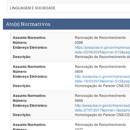
LINGUAGEM E SOCIEDADE
Ato(s) Normativos
Renovação de Reconhecimento
Assunto Normativo:
0398
Número:
https://pesquisa.in.gov.br/imprensa
Endereço Eletrônico:
data=02/06/2025&jornal=515&pag
Renovação de Reconhecimento dos
Descrição:
Renovação de Reconhecimento
Assunto Normativo:
0609
Número:
http://pesquisa.in.gov.br/imprensa/
Endereço Eletrônico:
data=18/03/2019&jornal=515&pag
Homologação do Parecer CNE/CES
Descrição:
Renovação de Reconhecimento
Assunto Normativo:
0656
Número:
http://pesquisa.in.gov.br/imprensa/
Endereço Eletrônico:
data=27/07/2017&jornal=1&pagin
Homologação do Parecer CNE/CES 
Descrição:
Renovação de Reconhecimento
Assunto Normativo:
1077
Número: