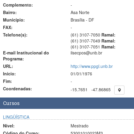
Complemento:
-
Bairro:
Asa Norte
Município:
Brasília - DF
FAX:
-
Telefone(s):
(61) 3107-7050
Ramal:
(61) 3107-7049
Ramal:
(61) 3107-7051
Ramal:
E-mail Institucional do
ilsecpos@unb.br
Programa:
URL:
http://www.ppgl.unb.br
Início:
01/01/1976
Fim:
-
Coordenadas:
-15.7651
-47.86865
Cursos
LINGÜÍSTICA
Nível:
Mestrado
Código do Curso:
53001010023M3