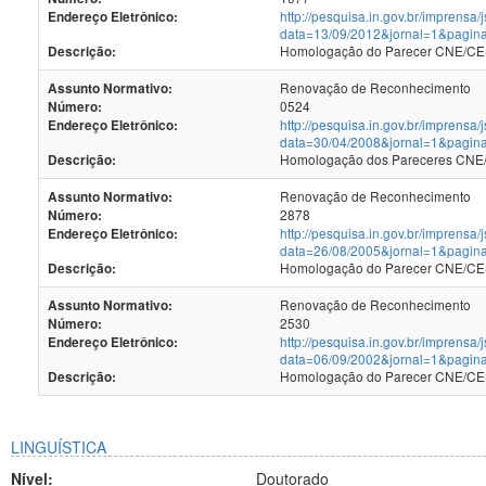
http://pesquisa.in.gov.br/imprensa/
Endereço Eletrônico:
data=13/09/2012&jornal=1&pagin
Homologação do Parecer CNE/CES 
Descrição:
Renovação de Reconhecimento
Assunto Normativo:
0524
Número:
http://pesquisa.in.gov.br/imprensa/
Endereço Eletrônico:
data=30/04/2008&jornal=1&pagin
Homologação dos Pareceres CNE/C
Descrição:
Renovação de Reconhecimento
Assunto Normativo:
2878
Número:
http://pesquisa.in.gov.br/imprensa/
Endereço Eletrônico:
data=26/08/2005&jornal=1&pagin
Homologação do Parecer CNE/CES 
Descrição:
Renovação de Reconhecimento
Assunto Normativo:
2530
Número:
http://pesquisa.in.gov.br/imprensa/
Endereço Eletrônico:
data=06/09/2002&jornal=1&pagin
Homologação do Parecer CNE/CES 
Descrição:
LINGUÍSTICA
Nível:
Doutorado