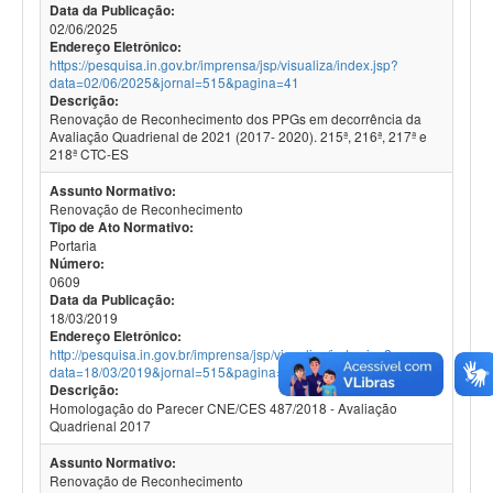
Data da Publicação:
02/06/2025
Endereço Eletrônico:
https://pesquisa.in.gov.br/imprensa/jsp/visualiza/index.jsp?
data=02/06/2025&jornal=515&pagina=41
Descrição:
Renovação de Reconhecimento dos PPGs em decorrência da
Avaliação Quadrienal de 2021 (2017- 2020). 215ª, 216ª, 217ª e
218ª CTC-ES
Assunto Normativo:
Renovação de Reconhecimento
Tipo de Ato Normativo:
Portaria
Número:
0609
Data da Publicação:
18/03/2019
Endereço Eletrônico:
http://pesquisa.in.gov.br/imprensa/jsp/visualiza/index.jsp?
data=18/03/2019&jornal=515&pagina=63
Descrição:
Homologação do Parecer CNE/CES 487/2018 - Avaliação
Quadrienal 2017
Assunto Normativo:
Renovação de Reconhecimento