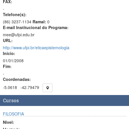
FAX:
-
Telefone(s):
(86) 3237-1134
Ramal:
0
E-mail Institucional do Programa:
mee@ufpi.edu.br
URL:
http://www.ufpi.br/eticaepistemologia
Início:
01/01/2008
Fim:
-
Coordenadas:
-5.0618
-42.79479
Cursos
FILOSOFIA
Nível: