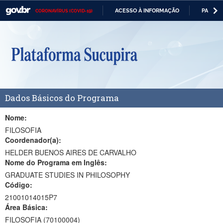
ACESSO À INFORMAÇÃO
PARTICI
CORONAVÍRUS (COVID-19)
Casa Civil
IR
PARA
Ministério da Justiça e Segurança Pública
O
CONTEÚDO
Ministério da Defesa
Ministério das Relações Exteriores
Dados Básicos do Programa
Ministério da Economia
Ministério da Infraestrutura
Nome:
FILOSOFIA
Ministério da Agricultura, Pecuária e Abastecimento
Coordenador(a):
HELDER BUENOS AIRES DE CARVALHO
Ministério da Educação
Nome do Programa em Inglês:
GRADUATE STUDIES IN PHILOSOPHY
Ministério da Cidadania
Código:
Ministério da Saúde
21001014015P7
Área Básica:
Ministério de Minas e Energia
FILOSOFIA (70100004)