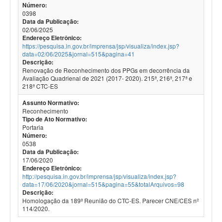
Número:
0398
Data da Publicação:
02/06/2025
Endereço Eletrônico:
https://pesquisa.in.gov.br/imprensa/jsp/visualiza/index.jsp?
data=02/06/2025&jornal=515&pagina=41
Descrição:
Renovação de Reconhecimento dos PPGs em decorrência da
Avaliação Quadrienal de 2021 (2017- 2020). 215ª, 216ª, 217ª e
218ª CTC-ES
Assunto Normativo:
Reconhecimento
Tipo de Ato Normativo:
Portaria
Número:
0538
Data da Publicação:
17/06/2020
Endereço Eletrônico:
http://pesquisa.in.gov.br/imprensa/jsp/visualiza/index.jsp?
data=17/06/2020&jornal=515&pagina=55&totalArquivos=98
Descrição:
Homologação da 189ª Reunião do CTC-ES. Parecer CNE/CES nº
114/2020.