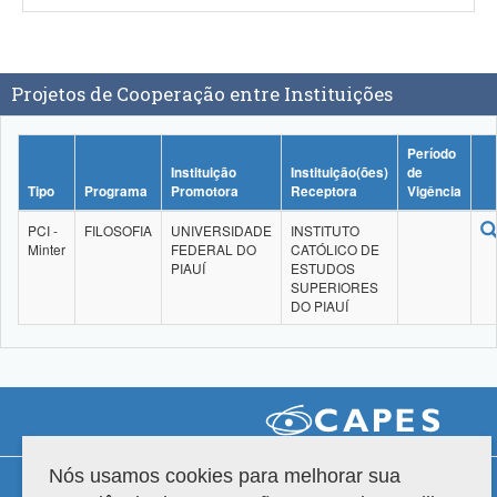
Projetos de Cooperação entre Instituições
Período
Instituição
Instituição(ões)
de
Tipo
Programa
Promotora
Receptora
Vigência
PCI -
FILOSOFIA
UNIVERSIDADE
INSTITUTO
Minter
FEDERAL DO
CATÓLICO DE
PIAUÍ
ESTUDOS
SUPERIORES
DO PIAUÍ
Nós usamos cookies para melhorar sua
Compatibilidade