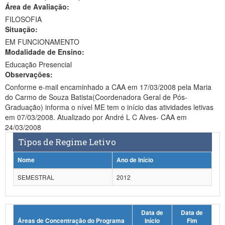
Área de Avaliação:
Ministério da Ciência, Tecnologia, Inovações e Comunicações
FILOSOFIA
Situação:
Ministério do Meio Ambiente
EM FUNCIONAMENTO
Modalidade de Ensino:
Ministério do Turismo
Educação Presencial
Ministério do Desenvolvimento Regional
Observações:
Conforme e-mail encaminhado a CAA em 17/03/2008 pela Maria
Controladoria-Geral da União
do Carmo de Souza Batista(Coordenadora Geral de Pós-
Graduação) informa o nível ME tem o início das atividades letivas
Ministério da Mulher, da Família e dos Direitos Humanos
em 07/03/2008. Atualizado por André L C Alves- CAA em
24/03/2008
Secretaria-Geral
Tipos de Regime Letivo
Secretaria de Governo
Nome
Ano de Início
Gabinete de Segurança Institucional
SEMESTRAL
2012
Advocacia-Geral da União
Data de
Data de
Banco Central do Brasil
Áreas de Concentração do Programa
Início
Fim