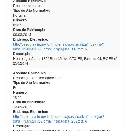
Assunto Normativo:
Reconhecimento
Tipo de Ato Normativo:
Portaria
Número:
0187
Data da Publicação:
09/03/2015
Endereço Eletrônico:
http://pesquisa.in.gov.br/imprensa/jsp/visualiza/index.jsp?
data=09/03/2015&jornal=1&pagina=11&totalA
Descrição:
Homologação da 139ª Reunião do CTC-ES, Parecer CNE/CES nº
250/2014.
Assunto Normativo:
Renovação de Reconhecimento
Tipo de Ato Normativo:
Portaria
Número:
1077
Data da Publicação:
13/09/2012
Endereço Eletrônico:
http://pesquisa.in.gov.br/imprensa/jsp/visualiza/index.jsp?
data=13/09/2012&jornal=1&pagina=25&totalA
Descrição:
Homologação do Parecer CNE/CES 102/2011. Resultado da