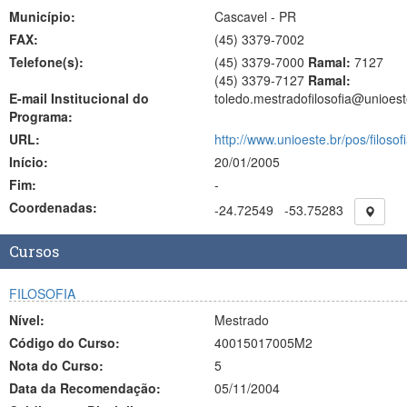
Município:
Cascavel - PR
FAX:
(45)
3379-7002
Telefone(s):
(45) 3379-7000
Ramal:
7127
(45) 3379-7127
Ramal:
E-mail Institucional do
toledo.mestradofilosofia@unioest
Programa:
URL:
http://www.unioeste.br/pos/filosofi
Início:
20/01/2005
Fim:
-
Coordenadas:
-24.72549
-53.75283
Cursos
FILOSOFIA
Nível:
Mestrado
Código do Curso:
40015017005M2
Nota do Curso:
5
Data da Recomendação:
05/11/2004