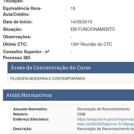
Titulação:
Equivalência Hora-
15
Aula/Crédito:
Data de Início:
14/09/2015
Situação:
EM FUNCIONAMENTO
Observações:
-
Último CTC:
156ª Reunião do CTC
Conselho Superior - nº
-
Processo SEI:
Áreas de Concentração do Curso
FILOSOFIA MODERNA E CONTEMPORÂNEA
Ato(s) Normativos
Renovação de Reconhecimento
Assunto Normativo:
0398
Número:
https://pesquisa.in.gov.br/imprensa
Endereço Eletrônico:
data=02/06/2025&jornal=515&pag
Renovação de Reconhecimento dos
Descrição: