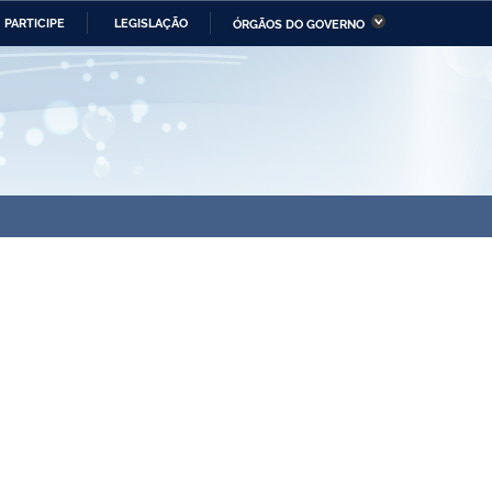
PARTICIPE
LEGISLAÇÃO
ÓRGÃOS DO GOVERNO
stério da Economia
Ministério da Infraestrutura
stério de Minas e Energia
Ministério da Ciência,
Tecnologia, Inovações e
Comunicações
tério da Mulher, da Família
Secretaria-Geral
s Direitos Humanos
lto