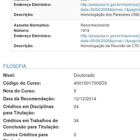
http://pesquisa.in.gov.br/imprensa/
Endereço Eletrônico:
data=30/04/2008&jornal=1&pagin
Homologação dos Pareceres CNE/C
Descrição:
Reconhecimento
Assunto Normativo:
1919
Número:
http://pesquisa.in.gov.br/imprensa/
Endereço Eletrônico:
data=06/06/2005&jornal=1&pagin
Homologação da Reun
Descrição:
FILOSOFIA
Nível:
Doutorado
Código do Curso:
40015017005D3
Nota do Curso:
5
Data da Recomendação:
12/12/2014
Créditos em Disciplinas
24
para Titulação:
Créditos em Trabalhos de
34
Conclusão para Titulação:
Outros Créditos para
0