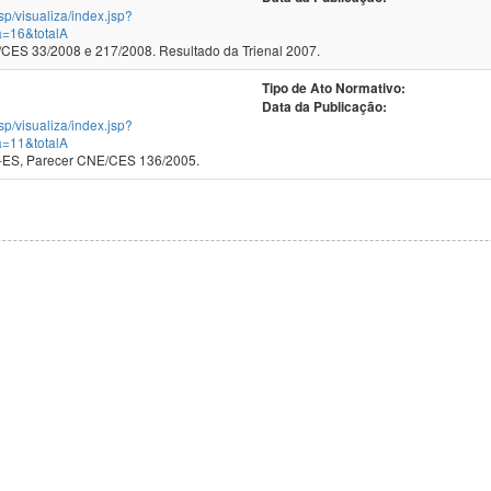
jsp/visualiza/index.jsp?
a=16&totalA
ES 33/2008 e 217/2008. Resultado da Trienal 2007.
Tipo de Ato Normativo:
Data da Publicação:
jsp/visualiza/index.jsp?
a=11&totalA
ião do CTC-ES, Parecer CNE/CES 136/2005.