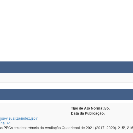
Tipo de Ato Normativo:
Data da Publicação:
/jsp/visualiza/index.jsp?
ina=41
 PPGs em decorrência da Avaliação Quadrienal de 2021 (2017- 2020). 215ª, 216