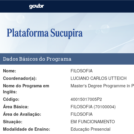
Casa Civil
Ministério da Justiça e
Segurança Pública
Ministério da Agricultura,
Ministério da Educação
Pecuária e Abastecimento
Ministério do Meio Ambiente
Ministério do Turismo
Dados Básicos do Programa
Secretaria de Governo
Gabinete de Segurança
Institucional
Nome:
FILOSOFIA
Coordenador(a):
LUCIANO CARLOS UTTEICH
Nome do Programa em
Master's Degree Programme in P
Inglês:
Código:
40015017005P2
Área Básica:
FILOSOFIA (70100004)
Área de Avaliação:
FILOSOFIA
Situação:
EM FUNCIONAMENTO
Modalidade de Ensino:
Educação Presencial