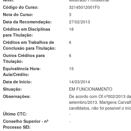
Código do Curso:
32145012001F0
Nota do Curso:
3
Data da Recomendação:
27/02/2013
Créditos em Disciplinas
18
para Titulação:
Créditos em Trabalhos de
6
Conclusão para Titulação:
Outros Créditos para
6
Titulação:
Equivalência Hora-
15
Aula/Crédito:
Data de Início:
14/03/2014
Situação:
EM FUNCIONAMENTO
Observações:
De acordo com Of.nº002/2013 datado de 03/04/2013, a
setembro/2013. Marigens Carvalho 1
Último CTC:
-
Conselho Superior - nº
-
Processo SEI: