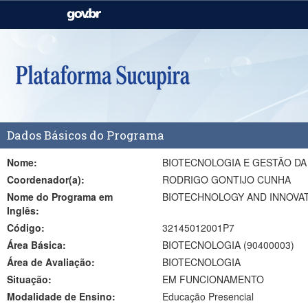
Casa Civil
Ministério da Justiça e
Segurança Pública
Ministério da Agricultura,
Ministério da Educação
Pecuária e Abastecimento
Ministério do Meio Ambiente
Ministério do Turismo
Dados Básicos do Programa
Secretaria de Governo
Gabinete de Segurança
Institucional
Nome:
BIOTECNOLOGIA E GESTÃO DA
Coordenador(a):
RODRIGO GONTIJO CUNHA
Nome do Programa em
BIOTECHNOLOGY AND INNOVA
Inglês:
Código:
32145012001P7
Área Básica:
BIOTECNOLOGIA (90400003)
Área de Avaliação:
BIOTECNOLOGIA
Situação:
EM FUNCIONAMENTO
Modalidade de Ensino:
Educação Presencial