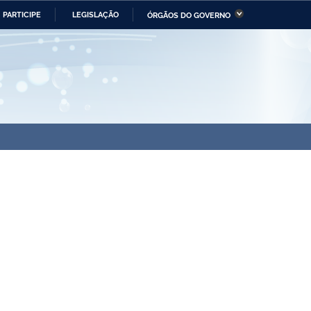
PARTICIPE
LEGISLAÇÃO
ÓRGÃOS DO GOVERNO
stério da Economia
Ministério da Infraestrutura
stério de Minas e Energia
Ministério da Ciência,
Tecnologia, Inovações e
Comunicações
tério da Mulher, da Família
Secretaria-Geral
s Direitos Humanos
lto