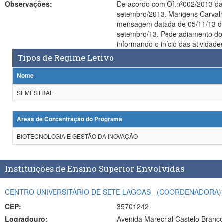
Observações:
De acordo com Of.nº002/2013 datado de 03/04/2013, a
setembro/2013. Marigens Carvalho 18/04
mensagem datada de 05/11/13 do Pró-Reitor, Prof. José H. Ramalho
setembro/13. Pede adiamento do início, ainda sem nos informar a data. Marigens Carvalho 06/01/2014. ---------- Tento em vista que a IES não entrou em contato
informando o início das atividad
Tipos de Regime Letivo
Nome
SEMESTRAL
Áreas de Concentração do Programa
BIOTECNOLOGIA E GESTÃO DA INOVAÇÃO
Instituições de Ensino Superior Envolvidas
CENTRO UNIVERSITÁRIO DE SETE LAGOAS
(COORDENADORA)
CEP:
35701242
Logradouro:
Avenida Marechal Castelo Branc