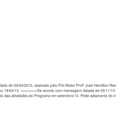
ssinado pelo Pró-Reitor Profº José Hamilton Ramalho, nos informa do início das atividades do Programa em
8/04/13. ========De acordo com mensagem datada de 05/11/13 do Pró-Reitor
candidatos, não foi possível o início da