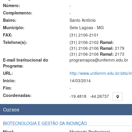
Número:
-
Complemento:
-
Bairro:
Santo Antônio
Município:
Sete Lagoas - MG
FAX:
(31)
2106-2101
Telefone(s):
(31) 2106-2102
Ramal:
(31) 2106-2106
Ramal:
2179
(31) 2106-2106
Ramal:
2173
E-mail Institucional do
programapos@unifemm.edu.br
Programa:
URL:
http://www.unifemm.edu.br/sitio/i
Início:
14/03/2014
Fim:
-
Coordenadas:
-19.4818
-44.26737
Cursos
BIOTECNOLOGIA E GESTÃO DA INOVAÇÃO
Nível:
Mestrado Profissional