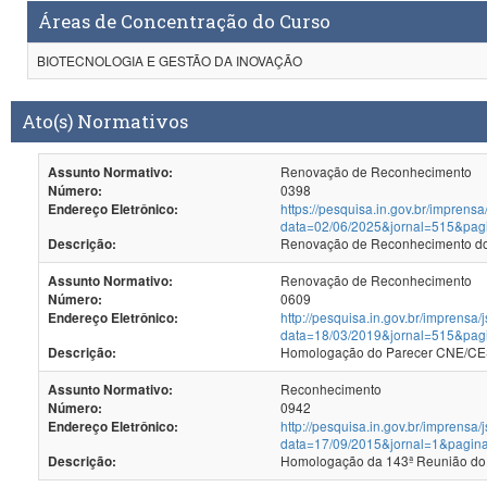
Áreas de Concentração do Curso
BIOTECNOLOGIA E GESTÃO DA INOVAÇÃO
Ato(s) Normativos
Renovação de Reconhecimento
Assunto Normativo:
0398
Número:
https://pesquisa.in.gov.br/imprensa
Endereço Eletrônico:
data=02/06/2025&jornal=515&pag
Renovação de Reconhecimento dos
Descrição:
Renovação de Reconhecimento
Assunto Normativo:
0609
Número:
http://pesquisa.in.gov.br/imprensa/
Endereço Eletrônico:
data=18/03/2019&jornal=515&pag
Homologação do Parecer CNE/CES
Descrição:
Reconhecimento
Assunto Normativo:
0942
Número:
http://pesquisa.in.gov.br/imprensa/
Endereço Eletrônico:
data=17/09/2015&jornal=1&pagin
Homologação da 143ª Reunião do
Descrição: