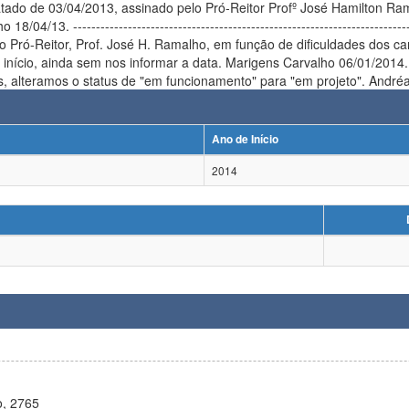
ssinado pelo Pró-Reitor Profº José Hamilton Ramalho, nos informa do início das atividades do Programa em
/13. ---------------------------------------------------------------------------
, em função de dificuldades dos candidatos, não foi possível o início das atividades do Programa em
es, alteramos o status de "em funcionamento" para "em projeto". Andr
Ano de Início
2014
o, 2765