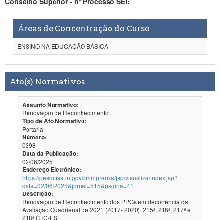
Conselho Superior - nº Processo SEI:
-
Áreas de Concentração do Curso
ENSINO NA EDUCAÇÃO BÁSICA
Ato(s) Normativos
Assunto Normativo:
Renovação de Reconhecimento
Tipo de Ato Normativo:
Portaria
Número:
0398
Data da Publicação:
02/06/2025
Endereço Eletrônico:
https://pesquisa.in.gov.br/imprensa/jsp/visualiza/index.jsp?
data=02/06/2025&jornal=515&pagina=41
Descrição:
Renovação de Reconhecimento dos PPGs em decorrência da
Avaliação Quadrienal de 2021 (2017- 2020). 215ª, 216ª, 217ª e
218ª CTC-ES