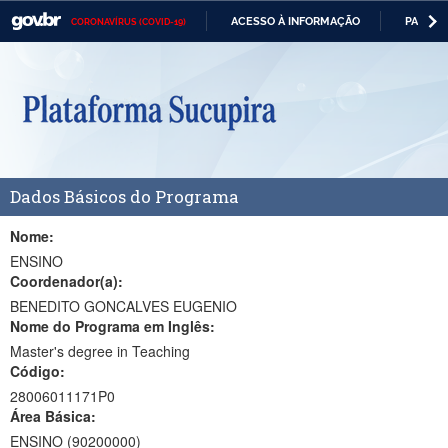
ACESSO À INFORMAÇÃO
PARTICI
CORONAVÍRUS (COVID-19)
Casa Civil
IR
PARA
Ministério da Justiça e Segurança Pública
O
CONTEÚDO
Ministério da Defesa
Ministério das Relações Exteriores
Dados Básicos do Programa
Ministério da Economia
Ministério da Infraestrutura
Nome:
ENSINO
Ministério da Agricultura, Pecuária e Abastecimento
Coordenador(a):
BENEDITO GONCALVES EUGENIO
Ministério da Educação
Nome do Programa em Inglês:
Master's degree in Teaching
Ministério da Cidadania
Código:
Ministério da Saúde
28006011171P0
Área Básica:
Ministério de Minas e Energia
ENSINO (90200000)