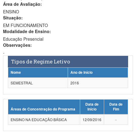
Área de Avaliação:
Ministério da Ciência, Tecnologia, Inovações e Comunicações
ENSINO
Situação:
Ministério do Meio Ambiente
EM FUNCIONAMENTO
Modalidade de Ensino:
Ministério do Turismo
Educação Presencial
Ministério do Desenvolvimento Regional
Observações:
-
Controladoria-Geral da União
Tipos de Regime Letivo
Ministério da Mulher, da Família e dos Direitos Humanos
Nome
Ano de Início
Secretaria-Geral
SEMESTRAL
2016
Secretaria de Governo
Data de
Data de
Gabinete de Segurança Institucional
Áreas de Concentração do Programa
Início
Fim
Advocacia-Geral da União
ENSINO NA EDUCAÇÃO BÁSICA
12/09/2016
-
Banco Central do Brasil