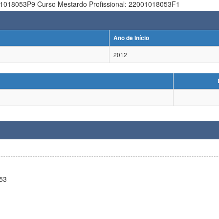
1018053P9 Curso Mestardo Profissional: 22001018053F1
Ano de Início
2012
53