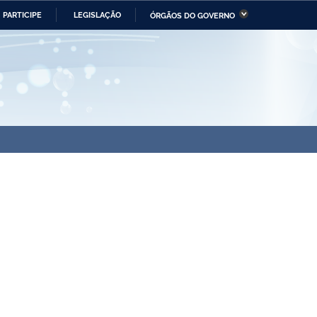
PARTICIPE
LEGISLAÇÃO
ÓRGÃOS DO GOVERNO
stério da Economia
Ministério da Infraestrutura
stério de Minas e Energia
Ministério da Ciência,
Tecnologia, Inovações e
Comunicações
tério da Mulher, da Família
Secretaria-Geral
s Direitos Humanos
lto