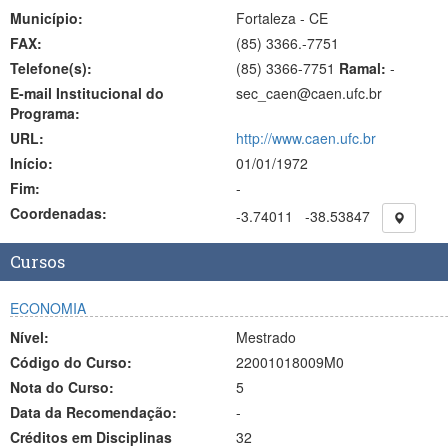
Município:
Fortaleza - CE
FAX:
(85)
3366.-7751
Telefone(s):
(85) 3366-7751
Ramal:
-
E-mail Institucional do
sec_caen@caen.ufc.br
Programa:
URL:
http://www.caen.ufc.br
Início:
01/01/1972
Fim:
-
Coordenadas:
-3.74011
-38.53847
Cursos
ECONOMIA
Nível:
Mestrado
Código do Curso:
22001018009M0
Nota do Curso:
5
Data da Recomendação:
-
Créditos em Disciplinas
32