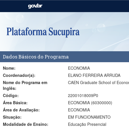
Casa Civil
Ministério da Justiça e
Segurança Pública
Ministério da Agricultura,
Ministério da Educação
Pecuária e Abastecimento
Ministério do Meio Ambiente
Ministério do Turismo
Dados Básicos do Programa
Secretaria de Governo
Gabinete de Segurança
Institucional
Nome:
ECONOMIA
Coordenador(a):
ELANO FERREIRA ARRUDA
Nome do Programa em
CAEN Graduate School of Econo
Inglês:
Código:
22001018009P0
Área Básica:
ECONOMIA (60300000)
Área de Avaliação:
ECONOMIA
Situação:
EM FUNCIONAMENTO
Modalidade de Ensino:
Educação Presencial