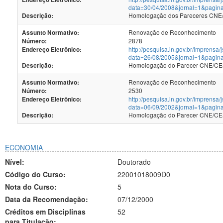
data=30/04/2008&jornal=1&pagin
Homologação dos Pareceres CNE/C
Descrição:
Renovação de Reconhecimento
Assunto Normativo:
2878
Número:
http://pesquisa.in.gov.br/imprensa/
Endereço Eletrônico:
data=26/08/2005&jornal=1&pagin
Homologação do Parecer CNE/CES 
Descrição:
Renovação de Reconhecimento
Assunto Normativo:
2530
Número:
http://pesquisa.in.gov.br/imprensa/
Endereço Eletrônico:
data=06/09/2002&jornal=1&pagin
Homologação do Parecer CNE/CES 
Descrição:
ECONOMIA
Nível:
Doutorado
Código do Curso:
22001018009D0
Nota do Curso:
5
Data da Recomendação:
07/12/2000
Créditos em Disciplinas
52
para Titulação: