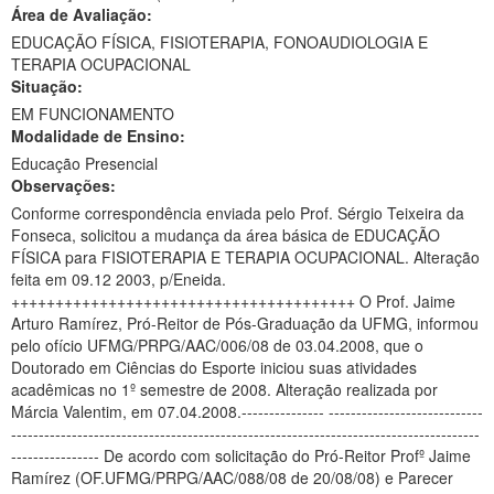
Área de Avaliação:
Ministério da Ciência, Tecnologia, Inovações e Comunicações
EDUCAÇÃO FÍSICA, FISIOTERAPIA, FONOAUDIOLOGIA E
TERAPIA OCUPACIONAL
Ministério do Meio Ambiente
Situação:
EM FUNCIONAMENTO
Ministério do Turismo
Modalidade de Ensino:
Ministério do Desenvolvimento Regional
Educação Presencial
Observações:
Controladoria-Geral da União
Conforme correspondência enviada pelo Prof. Sérgio Teixeira da
Fonseca, solicitou a mudança da área básica de EDUCAÇÃO
Ministério da Mulher, da Família e dos Direitos Humanos
FÍSICA para FISIOTERAPIA E TERAPIA OCUPACIONAL. Alteração
feita em 09.12 2003, p/Eneida.
Secretaria-Geral
+++++++++++++++++++++++++++++++++++++++ O Prof. Jaime
Arturo Ramírez, Pró-Reitor de Pós-Graduação da UFMG, informou
Secretaria de Governo
pelo ofício UFMG/PRPG/AAC/006/08 de 03.04.2008, que o
Doutorado em Ciências do Esporte iniciou suas atividades
Gabinete de Segurança Institucional
acadêmicas no 1º semestre de 2008. Alteração realizada por
Márcia Valentim, em 07.04.2008.--------------- ----------------------------
Advocacia-Geral da União
-------------------------------------------------------------------------------------
---------------- De acordo com solicitação do Pró-Reitor Profº Jaime
Banco Central do Brasil
Ramírez (OF.UFMG/PRPG/AAC/088/08 de 20/08/08) e Parecer