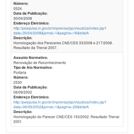
Número:
0524
Data da Publicação:
30/04/2008
Endereço Eletrônico:
http://pesquisa.in.gov.br/imprensa/jsp/visualiza/index.jsp?
data=30/04/2008&jornal=1&pagina=16&totalA
Descrição:
Homologação dos Pareceres CNE/CES 33/2008 e 217/2008.
Resultado da Trienal 2007.
Assunto Normativo:
Renovação de Reconhecimento
Tipo de Ato Normativo:
Portaria
Número:
2530
Data da Publicação:
06/09/2002
Endereço Eletrônico:
http://pesquisa.in.gov.br/imprensa/jsp/visualiza/index.jsp?
data=06/09/2002&jornal=1&pagina=26&totalA
Descrição:
Homologação do Parecer CNE/CES 153/2002. Resultado Trienal
2001