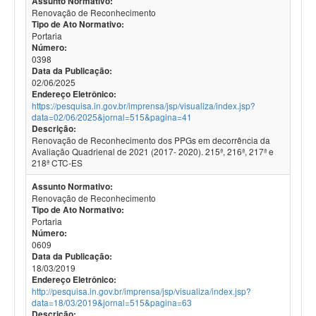
Assunto Normativo:
Renovação de Reconhecimento
Tipo de Ato Normativo:
Portaria
Número:
0398
Data da Publicação:
02/06/2025
Endereço Eletrônico:
https://pesquisa.in.gov.br/imprensa/jsp/visualiza/index.jsp?
data=02/06/2025&jornal=515&pagina=41
Descrição:
Renovação de Reconhecimento dos PPGs em decorrência da
Avaliação Quadrienal de 2021 (2017- 2020). 215ª, 216ª, 217ª e
218ª CTC-ES
Assunto Normativo:
Renovação de Reconhecimento
Tipo de Ato Normativo:
Portaria
Número:
0609
Data da Publicação:
18/03/2019
Endereço Eletrônico:
http://pesquisa.in.gov.br/imprensa/jsp/visualiza/index.jsp?
data=18/03/2019&jornal=515&pagina=63
Descrição: