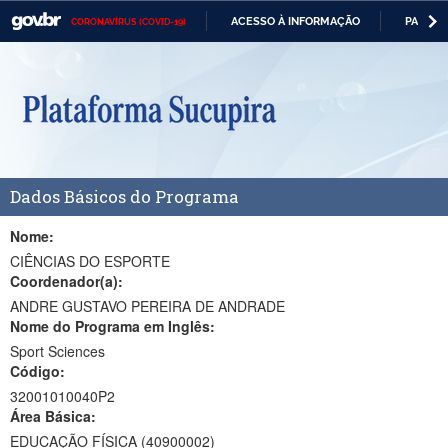
ACESSO À INFORMAÇÃO
PARTICI
CORONAVÍRUS (COVID-19)
Casa Civil
IR
PARA
Ministério da Justiça e Segurança Pública
O
CONTEÚDO
Ministério da Defesa
Ministério das Relações Exteriores
Dados Básicos do Programa
Ministério da Economia
Ministério da Infraestrutura
Nome:
CIÊNCIAS DO ESPORTE
Ministério da Agricultura, Pecuária e Abastecimento
Coordenador(a):
ANDRE GUSTAVO PEREIRA DE ANDRADE
Ministério da Educação
Nome do Programa em Inglês:
Sport Sciences
Ministério da Cidadania
Código:
Ministério da Saúde
32001010040P2
Área Básica:
Ministério de Minas e Energia
EDUCAÇÃO FÍSICA (40900002)