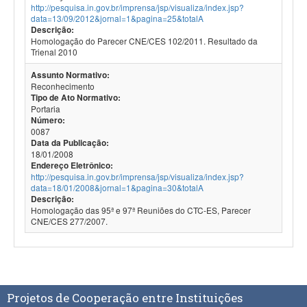
http://pesquisa.in.gov.br/imprensa/jsp/visualiza/index.jsp?
data=13/09/2012&jornal=1&pagina=25&totalA
Descrição:
Homologação do Parecer CNE/CES 102/2011. Resultado da
Trienal 2010
Assunto Normativo:
Reconhecimento
Tipo de Ato Normativo:
Portaria
Número:
0087
Data da Publicação:
18/01/2008
Endereço Eletrônico:
http://pesquisa.in.gov.br/imprensa/jsp/visualiza/index.jsp?
data=18/01/2008&jornal=1&pagina=30&totalA
Descrição:
Homologação das 95ª e 97ª Reuniões do CTC-ES, Parecer
CNE/CES 277/2007.
Projetos de Cooperação entre Instituições