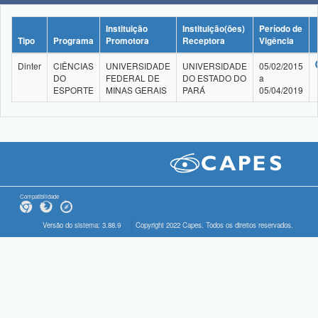
Instituição
Instituição(ões)
Período de
Tipo
Programa
Promotora
Receptora
Vigência
Dinter
CIÊNCIAS
UNIVERSIDADE
UNIVERSIDADE
05/02/2015
DO
FEDERAL DE
DO ESTADO DO
a
ESPORTE
MINAS GERAIS
PARÁ
05/04/2019
Compatibilidade
Versão do sistema: 3.88.9
Copyright 2022 Capes. Todos os direitos reservados.