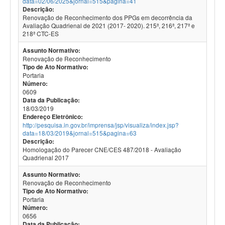
data=02/06/2025&jornal=515&pagina=41
Descrição:
Renovação de Reconhecimento dos PPGs em decorrência da
Avaliação Quadrienal de 2021 (2017- 2020). 215ª, 216ª, 217ª e
218ª CTC-ES
Assunto Normativo:
Renovação de Reconhecimento
Tipo de Ato Normativo:
Portaria
Número:
0609
Data da Publicação:
18/03/2019
Endereço Eletrônico:
http://pesquisa.in.gov.br/imprensa/jsp/visualiza/index.jsp?
data=18/03/2019&jornal=515&pagina=63
Descrição:
Homologação do Parecer CNE/CES 487/2018 - Avaliação
Quadrienal 2017
Assunto Normativo:
Renovação de Reconhecimento
Tipo de Ato Normativo:
Portaria
Número:
0656
Data da Publicação: