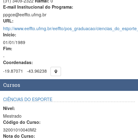
(31) 3409-2322
Ramal:
0
E-mail Institucional do Programa:
ppgce@eeffto.ufmg.br
URL:
http://www.eeffto.ufmg.br/eeffto/pos_graduacao/ciencias_do_espor
Início:
01/01/1989
Fim:
-
Coordenadas:
-19.87071
-43.96238
Cursos
CIÊNCIAS DO ESPORTE
Nível:
Mestrado
Código do Curso:
32001010040M2
Nota do Curso: