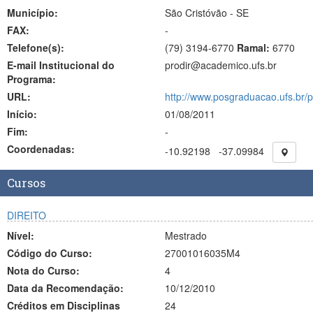
Município:
São Cristóvão - SE
FAX:
-
Telefone(s):
(79) 3194-6770
Ramal:
6770
E-mail Institucional do
prodir@academico.ufs.br
Programa:
URL:
http://www.posgraduacao.ufs.br/p
Início:
01/08/2011
Fim:
-
Coordenadas:
-10.92198
-37.09984
Cursos
DIREITO
Nível:
Mestrado
Código do Curso:
27001016035M4
Nota do Curso:
4
Data da Recomendação:
10/12/2010
Créditos em Disciplinas
24