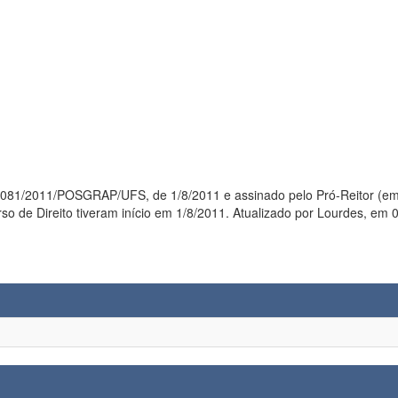
RAP/UFS, de 1/8/2011 e assinado pelo Pró-Reitor (em exercício) de Pós-Graduação e Pesquisa, prof.
Blank, as atividades letivas do curso de Direito tiveram início em 1/8/2011. Atualizado po