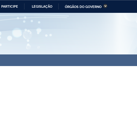
PARTICIPE
LEGISLAÇÃO
ÓRGÃOS DO GOVERNO
stério da Economia
Ministério da Infraestrutura
stério de Minas e Energia
Ministério da Ciência,
Tecnologia, Inovações e
Comunicações
tério da Mulher, da Família
Secretaria-Geral
s Direitos Humanos
lto