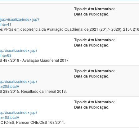
Tipo de Ato Normativo:
Data da Publicação:
/jsp/visualiza/index.jsp?
ina=41
 PPGs em decorrência da Avaliação Quadrienal de 2021 (2017- 2020). 215ª, 216
Tipo de Ato Normativo:
Data da Publicação:
jsp/visualiza/index.jsp?
ina=63
 487/2018 - Avaliação Quadrienal 2017
Tipo de Ato Normativo:
Data da Publicação:
jsp/visualiza/index.jsp?
a=20&totalA
288/2015. Resultado da Trienal 2013.
Tipo de Ato Normativo:
Data da Publicação:
jsp/visualiza/index.jsp?
a=40&totalA
 CTC-ES, Parecer CNE/CES 168/2011.