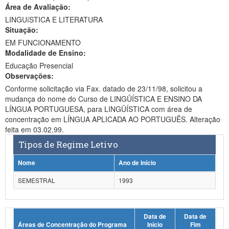
Área de Avaliação:
Ministério da Ciência, Tecnologia, Inovações e Comunicações
LINGUíSTICA E LITERATURA
Situação:
Ministério do Meio Ambiente
EM FUNCIONAMENTO
Modalidade de Ensino:
Ministério do Turismo
Educação Presencial
Ministério do Desenvolvimento Regional
Observações:
Conforme solicitação via Fax. datado de 23/11/98, solicitou a
Controladoria-Geral da União
mudança do nome do Curso de LINGÜÍSTICA E ENSINO DA
LÍNGUA PORTUGUESA, para LINGÜÍSTICA com área de
Ministério da Mulher, da Família e dos Direitos Humanos
concentração em LÍNGUA APLICADA AO PORTUGUÊS. Alteração
feita em 03.02.99.
Secretaria-Geral
Tipos de Regime Letivo
Secretaria de Governo
Nome
Ano de Início
Gabinete de Segurança Institucional
SEMESTRAL
1993
Advocacia-Geral da União
Data de
Data de
Banco Central do Brasil
Áreas de Concentração do Programa
Início
Fim