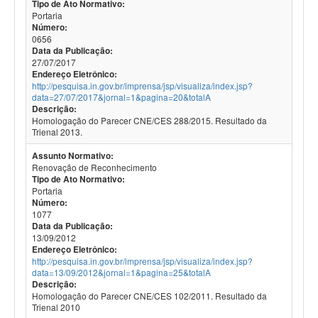
Tipo de Ato Normativo:
Portaria
Número:
0656
Data da Publicação:
27/07/2017
Endereço Eletrônico:
http://pesquisa.in.gov.br/imprensa/jsp/visualiza/index.jsp?
data=27/07/2017&jornal=1&pagina=20&totalA
Descrição:
Homologação do Parecer CNE/CES 288/2015. Resultado da
Trienal 2013.
Assunto Normativo:
Renovação de Reconhecimento
Tipo de Ato Normativo:
Portaria
Número:
1077
Data da Publicação:
13/09/2012
Endereço Eletrônico:
http://pesquisa.in.gov.br/imprensa/jsp/visualiza/index.jsp?
data=13/09/2012&jornal=1&pagina=25&totalA
Descrição:
Homologação do Parecer CNE/CES 102/2011. Resultado da
Trienal 2010