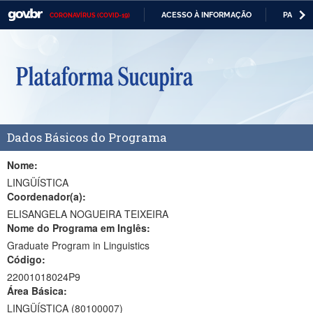
ACESSO À INFORMAÇÃO
PARTICI
CORONAVÍRUS (COVID-19)
Casa Civil
IR
PARA
Ministério da Justiça e Segurança Pública
O
CONTEÚDO
Ministério da Defesa
Ministério das Relações Exteriores
Dados Básicos do Programa
Ministério da Economia
Ministério da Infraestrutura
Nome:
LINGÜÍSTICA
Ministério da Agricultura, Pecuária e Abastecimento
Coordenador(a):
ELISANGELA NOGUEIRA TEIXEIRA
Ministério da Educação
Nome do Programa em Inglês:
Graduate Program in Linguistics
Ministério da Cidadania
Código:
Ministério da Saúde
22001018024P9
Área Básica:
Ministério de Minas e Energia
LINGÜÍSTICA (80100007)