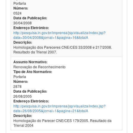
Portaria
Número:
0524
Data da Publicação:
30/04/2008
Endereço Eletrônico:
http://pesquisa.in.gov.br/imprensa/jsp/visualiza/index.jsp?
data=30/04/2008&jornal=1&pagina=16&totalA
Descrição:
Homologação dos Pareceres CNE/CES 33/2008 e 217/2008.
Resultado da Trienal 2007.
Assunto Normativo:
Renovação de Reconhecimento
Tipo de Ato Normativo:
Portaria
Número:
2878
Data da Publicação:
26/08/2005
Endereço Eletrônico:
http://pesquisa.in.gov.br/imprensa/jsp/visualiza/index.jsp?
data=26/08/2005&jornal=1&pagina=21&totalA
Descrição:
Homologação do Parecer CNE/CES 179/2005. Resultado da
Trienal 2004