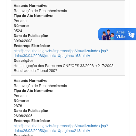
Assunto Normativo:
Renovação de Reconhecimento
Tipo de Ato Normativo:
Portaria
Número:
0524
Data da Publicação:
30/04/2008
Endereço Eletrônico:
http://pesquisa.in.gov.br/imprensa/jsp/visualiza/index.jsp?
data=30/04/2008&jornal=1&pagina=16&totalA
Descrição:
Homologação dos Pareceres CNE/CES 33/2008 e 217/2008.
Resultado da Trienal 2007.
Assunto Normativo:
Renovação de Reconhecimento
Tipo de Ato Normativo:
Portaria
Número:
2878
Data da Publicação:
26/08/2005
Endereço Eletrônico:
http://pesquisa.in.gov.br/imprensa/jsp/visualiza/index.jsp?
data=26/08/2005&jornal=1&pagina=21&totalA
Descrição: