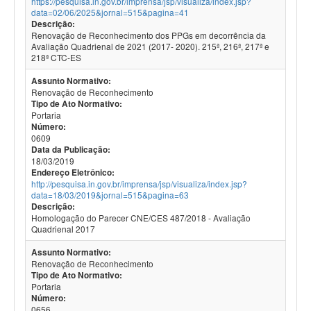
https://pesquisa.in.gov.br/imprensa/jsp/visualiza/index.jsp?
data=02/06/2025&jornal=515&pagina=41
Descrição:
Renovação de Reconhecimento dos PPGs em decorrência da
Avaliação Quadrienal de 2021 (2017- 2020). 215ª, 216ª, 217ª e
218ª CTC-ES
Assunto Normativo:
Renovação de Reconhecimento
Tipo de Ato Normativo:
Portaria
Número:
0609
Data da Publicação:
18/03/2019
Endereço Eletrônico:
http://pesquisa.in.gov.br/imprensa/jsp/visualiza/index.jsp?
data=18/03/2019&jornal=515&pagina=63
Descrição:
Homologação do Parecer CNE/CES 487/2018 - Avaliação
Quadrienal 2017
Assunto Normativo:
Renovação de Reconhecimento
Tipo de Ato Normativo:
Portaria
Número:
0656