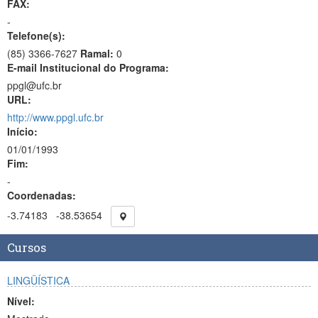
FAX:
-
Telefone(s):
(85) 3366-7627
Ramal:
0
E-mail Institucional do Programa:
ppgl@ufc.br
URL:
http://www.ppgl.ufc.br
Início:
01/01/1993
Fim:
-
Coordenadas:
-3.74183
-38.53654
Cursos
LINGÜÍSTICA
Nível: