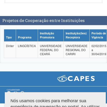
Projetos de Cooperação entre Instituições
Instituição
Instituição(ões)
Período de
Tipo
Programa
Promotora
Receptora
Vigência
Dinter
LINGÜÍSTICA
UNIVERSIDADE
UNIVERSIDADE
02/02/2015
FEDERAL DO
REGIONAL DO
a
CEARÁ
CARIRI
30/04/2019
Compatibilidade
Versão do sistema: 3.88.9
Copyright 2022 Capes. Todos os direitos reservados.
Nós usamos cookies para melhorar sua
experiência de navegação no portal. Ao utilizar