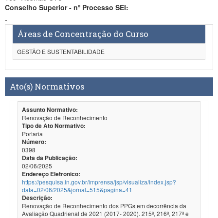
Conselho Superior - nº Processo SEI:
-
Áreas de Concentração do Curso
GESTÃO E SUSTENTABILIDADE
Ato(s) Normativos
Assunto Normativo:
Renovação de Reconhecimento
Tipo de Ato Normativo:
Portaria
Número:
0398
Data da Publicação:
02/06/2025
Endereço Eletrônico:
https://pesquisa.in.gov.br/imprensa/jsp/visualiza/index.jsp?
data=02/06/2025&jornal=515&pagina=41
Descrição:
Renovação de Reconhecimento dos PPGs em decorrência da
Avaliação Quadrienal de 2021 (2017- 2020). 215ª, 216ª, 217ª e