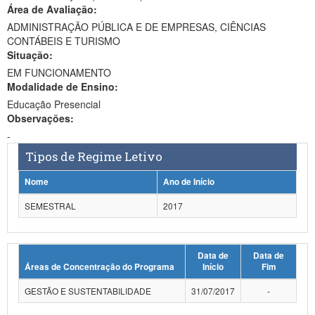
Área de Avaliação:
Ministério da Ciência, Tecnologia, Inovações e Comunicações
ADMINISTRAÇÃO PÚBLICA E DE EMPRESAS, CIÊNCIAS
CONTÁBEIS E TURISMO
Ministério do Meio Ambiente
Situação:
EM FUNCIONAMENTO
Ministério do Turismo
Modalidade de Ensino:
Ministério do Desenvolvimento Regional
Educação Presencial
Observações:
Controladoria-Geral da União
-
Tipos de Regime Letivo
Ministério da Mulher, da Família e dos Direitos Humanos
Nome
Ano de Início
Secretaria-Geral
SEMESTRAL
2017
Secretaria de Governo
Gabinete de Segurança Institucional
Data de
Data de
Áreas de Concentração do Programa
Início
Fim
Advocacia-Geral da União
GESTÃO E SUSTENTABILIDADE
31/07/2017
-
Banco Central do Brasil