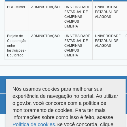
PCI - Minter
ADMINISTRAÇÃO
UNIVERSIDADE
UNIVERSIDADE
ESTADUAL DE
ESTADUAL DE
CAMPINAS -
ALAGOAS
CAMPUS
LIMEIRA
Projeto de
ADMINISTRAÇÃO
UNIVERSIDADE
UNIVERSIDADE
Cooperação
ESTADUAL DE
ESTADUAL DE
entre
CAMPINAS -
ALAGOAS
Instituições -
CAMPUS
Doutorado
LIMEIRA
Nós usamos cookies para melhorar sua
experiência de navegação no portal. Ao utilizar
Compatibilidade
o gov.br, você concorda com a política de
Versão do sistema: 3.88.9
Copyright 2022 Capes. Todos os direitos reservados.
monitoramento de cookies. Para ter mais
informações sobre como isso é feito, acesse
Política de cookies
.Se você concorda, clique