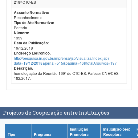
218ª CTC-ES
Assunto Normativo:
Reconhecimento
Tipo de Ato Normativo:
Portaria
Número:
1359
Data da Publicação:
19/12/2018
Endereço Eletrônico:
http://pesquisa.in.gov.br/imprensa/jsp/visualiza/index.jsp?
data=19/12/2018&jornal=515&pagina=46&totalArquivos=197
Descrição:
homologação da Reunião 169ª do CTC-ES. Parecer CNE/CES
182/2017.
Projetos de Cooperação entre Instituições
Instituição
Instituição(ões)
Tipo
Programa
Promotora
Receptora