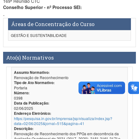
169ª Reunião CTC
Conselho Superior - nº Processo SEI:
-
Áreas de Concentração do Curso
GESTÃO E SUSTENTABILIDADE
Ato(s) Normativos
Assunto Normativo:
Renovação de Reconhecimento
Tipo de Ato Normativo:
Portaria
Número:
0398
Data da Publicação:
02/06/2025
Endereço Eletrônico:
https://pesquisa.in.gov.br/imprensa/jsp/visualiza/index.jsp?
data=02/06/2025&jornal=515&pagina=41
Descrição:
Renovação de Reconhecimento dos PPGs em decorrência da
Avaliação Quadrienal de 2021 (2017- 2020). 215ª, 216ª, 217ª e