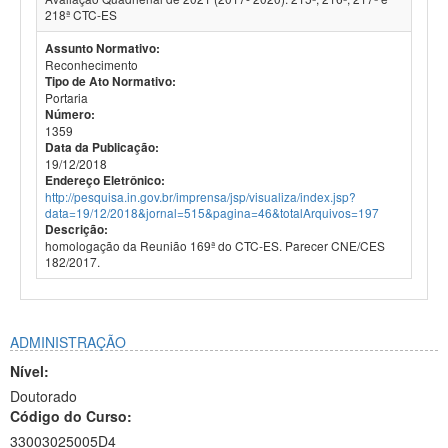
218ª CTC-ES
Assunto Normativo:
Reconhecimento
Tipo de Ato Normativo:
Portaria
Número:
1359
Data da Publicação:
19/12/2018
Endereço Eletrônico:
http://pesquisa.in.gov.br/imprensa/jsp/visualiza/index.jsp?
data=19/12/2018&jornal=515&pagina=46&totalArquivos=197
Descrição:
homologação da Reunião 169ª do CTC-ES. Parecer CNE/CES
182/2017.
ADMINISTRAÇÃO
Nível:
Doutorado
Código do Curso:
33003025005D4