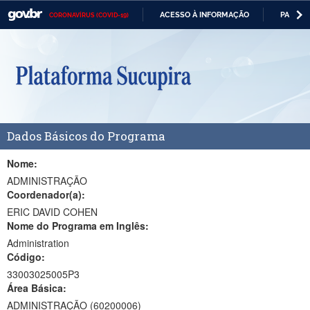
ACESSO À INFORMAÇÃO
PARTICI
CORONAVÍRUS (COVID-19)
Casa Civil
IR
PARA
Ministério da Justiça e Segurança Pública
O
CONTEÚDO
Ministério da Defesa
Ministério das Relações Exteriores
Dados Básicos do Programa
Ministério da Economia
Ministério da Infraestrutura
Nome:
ADMINISTRAÇÃO
Ministério da Agricultura, Pecuária e Abastecimento
Coordenador(a):
ERIC DAVID COHEN
Ministério da Educação
Nome do Programa em Inglês:
Administration
Ministério da Cidadania
Código:
Ministério da Saúde
33003025005P3
Área Básica:
Ministério de Minas e Energia
ADMINISTRAÇÃO (60200006)