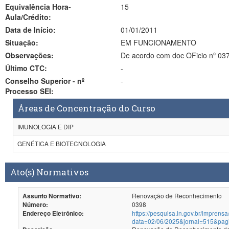
Equivalência Hora-
15
Aula/Crédito:
Data de Início:
01/01/2011
Situação:
EM FUNCIONAMENTO
Observações:
Último CTC:
-
Conselho Superior - nº
-
Processo SEI:
Áreas de Concentração do Curso
IMUNOLOGIA E DIP
GENÉTICA E BIOTECNOLOGIA
Ato(s) Normativos
Renovação de Reconhecimento
Assunto Normativo:
0398
Número:
https://pesquisa.in.gov.br/imprensa
Endereço Eletrônico:
data=02/06/2025&jornal=515&pag