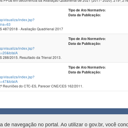
 PPGs em decorrência da Avaliação Quadrienal de 2021 (2017- 2020). 215ª, 216
Tipo de Ato Normativo:
Data da Publicação:
jsp/visualiza/index.jsp?
ina=63
 487/2018 - Avaliação Quadrienal 2017
Tipo de Ato Normativo:
Data da Publicação:
jsp/visualiza/index.jsp?
a=20&totalA
288/2015. Resultado da Trienal 2013.
Tipo de Ato Normativo:
Data da Publicação:
jsp/visualiza/index.jsp?
a=47&totalA
2ª Reuniões do CTC-ES, Parecer CNE/CES 162/2011.
rama.
de navegação no portal. Ao utilizar o gov.br, você con