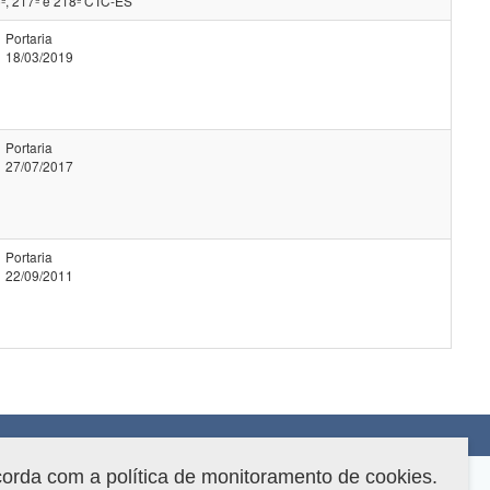
ª, 217ª e 218ª CTC-ES
Portaria
18/03/2019
Portaria
27/07/2017
Portaria
22/09/2011
corda com a política de monitoramento de cookies.