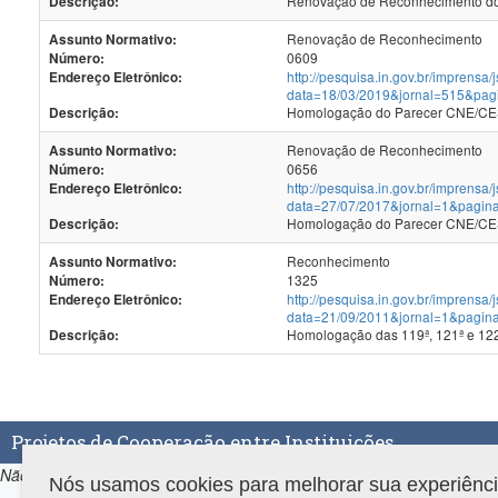
Renovação de Reconhecimento dos
Descrição:
Renovação de Reconhecimento
Assunto Normativo:
0609
Número:
http://pesquisa.in.gov.br/imprensa/
Endereço Eletrônico:
data=18/03/2019&jornal=515&pag
Homologação do Parecer CNE/CES
Descrição:
Renovação de Reconhecimento
Assunto Normativo:
0656
Número:
http://pesquisa.in.gov.br/imprensa/
Endereço Eletrônico:
data=27/07/2017&jornal=1&pagin
Homologação do Parecer CNE/CES 
Descrição:
Reconhecimento
Assunto Normativo:
1325
Número:
http://pesquisa.in.gov.br/imprensa/
Endereço Eletrônico:
data=21/09/2011&jornal=1&pagin
Homologação das 119ª, 121ª e 12
Descrição:
Projetos de Cooperação entre Instituições
Não há projetos de Cooperação entre Instituições associados ao prog
Nós usamos cookies para melhorar sua experiência 