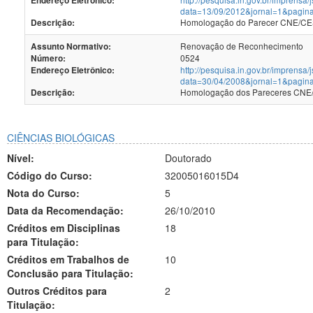
Endereço Eletrônico:
data=13/09/2012&jornal=1&pagin
Homologação do Parecer CNE/CES 
Descrição:
Renovação de Reconhecimento
Assunto Normativo:
0524
Número:
http://pesquisa.in.gov.br/imprensa/
Endereço Eletrônico:
data=30/04/2008&jornal=1&pagin
Homologação dos Pareceres CNE/C
Descrição:
CIÊNCIAS BIOLÓGICAS
Nível:
Doutorado
Código do Curso:
32005016015D4
Nota do Curso:
5
Data da Recomendação:
26/10/2010
Créditos em Disciplinas
18
para Titulação:
Créditos em Trabalhos de
10
Conclusão para Titulação:
Outros Créditos para
2
Titulação: