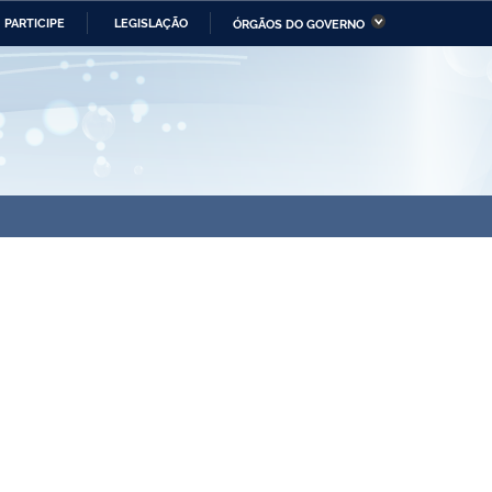
PARTICIPE
LEGISLAÇÃO
ÓRGÃOS DO GOVERNO
stério da Economia
Ministério da Infraestrutura
stério de Minas e Energia
Ministério da Ciência,
Tecnologia, Inovações e
Comunicações
tério da Mulher, da Família
Secretaria-Geral
s Direitos Humanos
lto