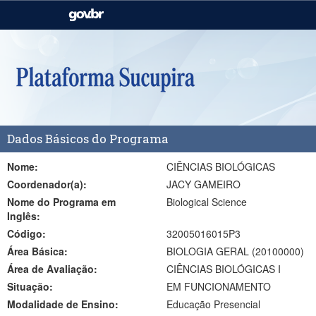
Casa Civil
Ministério da Justiça e
Segurança Pública
Ministério da Agricultura,
Ministério da Educação
Pecuária e Abastecimento
Ministério do Meio Ambiente
Ministério do Turismo
Dados Básicos do Programa
Secretaria de Governo
Gabinete de Segurança
Institucional
Nome:
CIÊNCIAS BIOLÓGICAS
Coordenador(a):
JACY GAMEIRO
Nome do Programa em
Biological Science
Inglês:
Código:
32005016015P3
Área Básica:
BIOLOGIA GERAL (20100000)
Área de Avaliação:
CIÊNCIAS BIOLÓGICAS I
Situação:
EM FUNCIONAMENTO
Modalidade de Ensino:
Educação Presencial