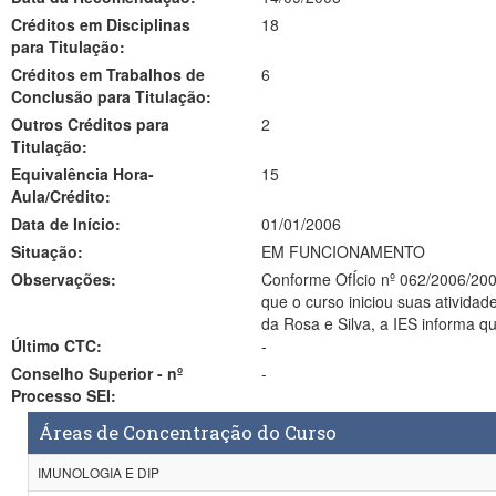
Créditos em Disciplinas
18
para Titulação:
Créditos em Trabalhos de
6
Conclusão para Titulação:
Outros Créditos para
2
Titulação:
Equivalência Hora-
15
Aula/Crédito:
Data de Início:
01/01/2006
Situação:
EM FUNCIONAMENTO
Observações:
Conforme OfÍcio nº 062/2006/20
que o curso iniciou suas atividades em 06 de março de 2006, L
da Rosa e Silva, a IES informa q
Último CTC:
-
Conselho Superior - nº
-
Processo SEI:
Áreas de Concentração do Curso
IMUNOLOGIA E DIP