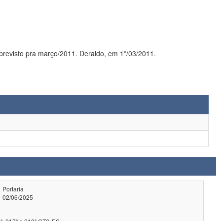
De acordo com doc OFicio nº 037/2011-PROPG de 09 de fev de 2011, o curso de Doutorado tem inicio previsto pra março/2011. Deraldo, em 1º/03/2011.
Portaria
02/06/2025