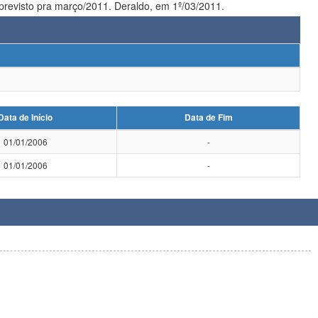
De acordo com doc OFicio nº 037/2011-PROPG de 09 de fev de 2011, o curso de Doutorado tem inicio previsto pra março/2011. Deraldo, em 1º/03/2011.
Data de Início
Data de Fim
01/01/2006
-
01/01/2006
-