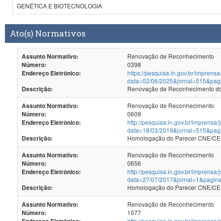
GENÉTICA E BIOTECNOLOGIA
Ato(s) Normativos
Renovação de Reconhecimento
Assunto Normativo:
0398
Número:
https://pesquisa.in.gov.br/imprensa
Endereço Eletrônico:
data=02/06/2025&jornal=515&pag
Renovação de Reconhecimento dos
Descrição:
Renovação de Reconhecimento
Assunto Normativo:
0609
Número:
http://pesquisa.in.gov.br/imprensa/
Endereço Eletrônico:
data=18/03/2019&jornal=515&pag
Homologação do Parecer CNE/CES
Descrição:
Renovação de Reconhecimento
Assunto Normativo:
0656
Número:
http://pesquisa.in.gov.br/imprensa/
Endereço Eletrônico:
data=27/07/2017&jornal=1&pagin
Homologação do Parecer CNE/CES 
Descrição:
Renovação de Reconhecimento
Assunto Normativo:
1077
Número:
http://pesquisa.in.gov.br/imprensa/