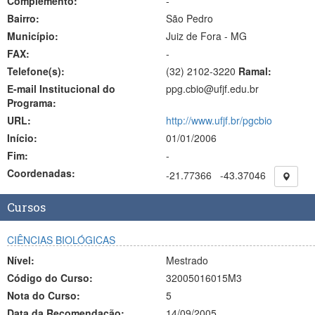
Complemento:
-
Bairro:
São Pedro
Município:
Juiz de Fora - MG
FAX:
-
Telefone(s):
(32) 2102-3220
Ramal:
E-mail Institucional do
ppg.cbio@ufjf.edu.br
Programa:
URL:
http://www.ufjf.br/pgcbio
Início:
01/01/2006
Fim:
-
Coordenadas:
-21.77366
-43.37046
Cursos
CIÊNCIAS BIOLÓGICAS
Nível:
Mestrado
Código do Curso:
32005016015M3
Nota do Curso:
5
Data da Recomendação:
14/09/2005