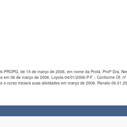
06-PROPG, de 15 de março de 2006, em nome da Profa. Profª Dra. Neu
oyola-04/01/2006-P-F. - Conforme Of. nº 284/2005-PROPG, de 19.12.2005, em nome da Profa. Maria Luzia
ue o curso iniciará suas atividades em março de 2006. Renato 06.01.2