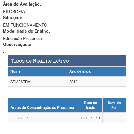
Área de Avaliação:
Ministério da Ciência, Tecnologia, Inovações e Comunicações
FILOSOFIA
Situação:
Ministério do Meio Ambiente
EM FUNCIONAMENTO
Modalidade de Ensino:
Ministério do Turismo
Educação Presencial
Ministério do Desenvolvimento Regional
Observações:
-
Controladoria-Geral da União
Tipos de Regime Letivo
Ministério da Mulher, da Família e dos Direitos Humanos
Nome
Ano de Início
Secretaria-Geral
SEMESTRAL
2019
Secretaria de Governo
Data de
Data de
Gabinete de Segurança Institucional
Áreas de Concentração do Programa
Início
Fim
Advocacia-Geral da União
FILOSOFIA
05/08/2019
-
Banco Central do Brasil