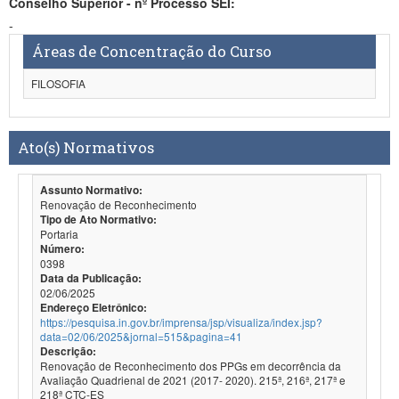
Conselho Superior - nº Processo SEI:
-
Áreas de Concentração do Curso
FILOSOFIA
Ato(s) Normativos
Assunto Normativo:
Renovação de Reconhecimento
Tipo de Ato Normativo:
Portaria
Número:
0398
Data da Publicação:
02/06/2025
Endereço Eletrônico:
https://pesquisa.in.gov.br/imprensa/jsp/visualiza/index.jsp?
data=02/06/2025&jornal=515&pagina=41
Descrição:
Renovação de Reconhecimento dos PPGs em decorrência da
Avaliação Quadrienal de 2021 (2017- 2020). 215ª, 216ª, 217ª e
218ª CTC-ES