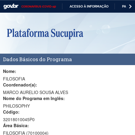
ACESSO À INFORMAÇÃO
PARTICI
CORONAVÍRUS (COVID-19)
Casa Civil
IR
PARA
Ministério da Justiça e Segurança Pública
O
CONTEÚDO
Ministério da Defesa
Ministério das Relações Exteriores
Dados Básicos do Programa
Ministério da Economia
Ministério da Infraestrutura
Nome:
FILOSOFIA
Ministério da Agricultura, Pecuária e Abastecimento
Coordenador(a):
MARCO AURELIO SOUSA ALVES
Ministério da Educação
Nome do Programa em Inglês:
PHILOSOPHY
Ministério da Cidadania
Código:
Ministério da Saúde
32018010045P0
Área Básica:
Ministério de Minas e Energia
FILOSOFIA (70100004)